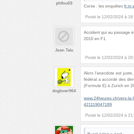
phifou69
Corse : les enquêtes
fr.m
Posté le
12/02/2024 à 18
Accident qui au passage é
2010 en F1.
Jean.Talu
Posté le
12/02/2024 à 20
Alors l'anecdote est juste,
fédéral a accordé des dér
(Formule E) à Zurich en 2
doglover964
www.24heures.ch/vers-la-le
421119047189
Posté le
12/02/2024 à 21
BuzzLéclair
a écrit :