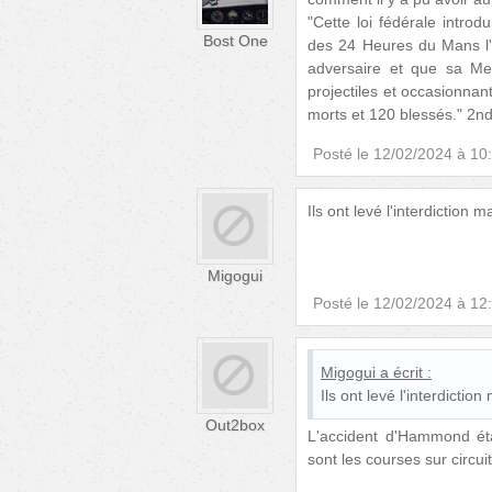
"Cette loi fédérale introd
Bost One
des 24 Heures du Mans l'
adversaire et que sa Me
projectiles et occasionnan
morts et 120 blessés." 2n
Posté le
12/02/2024 à 10
Ils ont levé l'interdictio
Migogui
Posté le
12/02/2024 à 12
Migogui
a écrit :
Ils ont levé l'interdict
Out2box
L'accident d'Hammond étai
sont les courses sur circuit