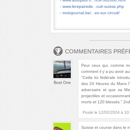
www.autoplus.fr...nce-582808.html
www.lerepairede...cuit-suisse.php
motojournal.be/...es-sur-circuit/
COMMENTAIRES PRÉ
Peur ceux qui, comme moi
comment il y a pu avoir au
"Cette loi fédérale introd
Bost One
des 24 Heures du Mans l'
adversaire et que sa Me
projectiles et occasionnan
morts et 120 blessés." 2n
Posté le
12/02/2024 à 10
Suisse et course dans le mê