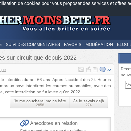
tilisation de cookies pour vous proposer des services et offres a
Nos applications mobiles
Newsletter
Facebook
Twitter
Fee
E
SUIVI DES COMMENTAIRES
FAVORIS
MODÉRATION
BLOG 
es sur circuit que depuis 2022
Rece
ique
22
nouve
té interdites durant 66 ans. Après l'accident des 24 Heures
mbreux pays interdirent les courses automobiles, avec des
e, cette interdiction ne fut levée qu'en 2022.
Je me coucherai moins bête
Je le savais déjà
2858
274
Anecdotes en relation
Cette anecdote n'a pas de relations.