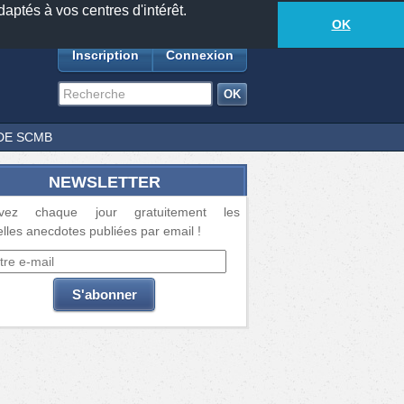
daptés à vos centres d'intérêt.
18885
anecdotes
-
558
lecteurs connectés
ds
OK
Inscription
Connexion
DE SCMB
NEWSLETTER
vez chaque jour gratuitement les
lles anecdotes publiées par email !