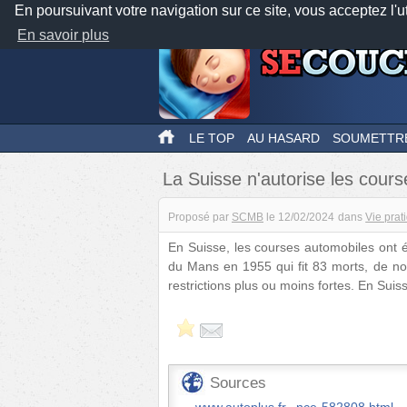
En poursuivant votre navigation sur ce site, vous acceptez l'u
En savoir plus
LE TOP
AU HASARD
SOUMETTR
La Suisse n'autorise les cours
Proposé par
SCMB
le
12/02/2024
dans
Vie prat
En Suisse, les courses automobiles ont é
du Mans en 1955 qui fit 83 morts, de no
restrictions plus ou moins fortes. En Suiss
Sources