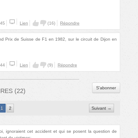
:45
Lien
(
16
)
Répondre
nd Prix de Suisse de F1 en 1982, sur le circuit de Dijon en
:44
Lien
(
9
)
Répondre
S'abonner
IRES
(
22
)
1
2
Suivant →
, ignoraient cet accident et qui se posent la question de
tant de victimes: