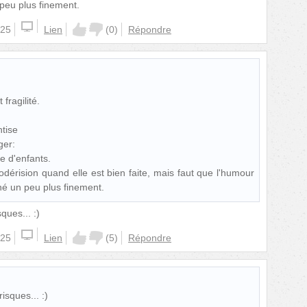
peu plus finement.
:25
Lien
(
0
)
Répondre
fragilité.
tise
ger:
re d'enfants.
todérision quand elle est bien faite, mais faut que l'humour
né un peu plus finement.
ques... :)
:25
Lien
(
5
)
Répondre
isques... :)