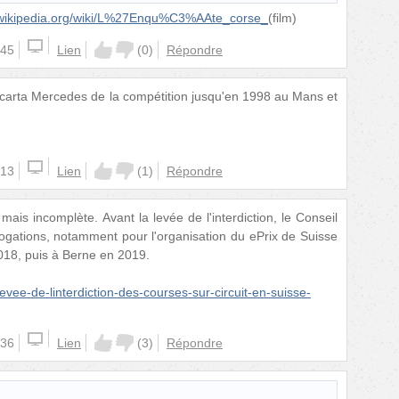
.wikipedia.org/wiki/L%27Enqu%C3%AAte_corse_
(film)
:45
Lien
(
0
)
Répondre
carta Mercedes de la compétition jusqu'en 1998 au Mans et
:13
Lien
(
1
)
Répondre
 mais incomplète. Avant la levée de l'interdiction, le Conseil
ogations, notamment pour l'organisation du ePrix de Suisse
018, puis à Berne en 2019.
vee-de-linterdiction-des-courses-sur-circuit-en-suisse-
:36
Lien
(
3
)
Répondre