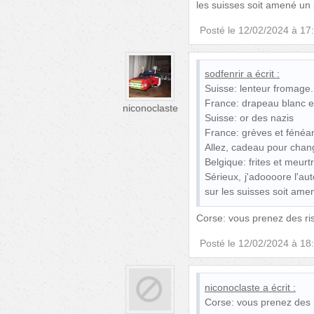
les suisses soit amené un 
Posté le
12/02/2024 à 17
sodfenrir
a écrit :
Suisse: lenteur fromage.
France: drapeau blanc et 
niconoclaste
Suisse: or des nazis
France: grèves et fénéan
Allez, cadeau pour chan
Belgique: frites et meurt
Sérieux, j'adoooore l'au
sur les suisses soit ame
Corse: vous prenez des ris
Posté le
12/02/2024 à 18
niconoclaste
a écrit :
Corse: vous prenez des r