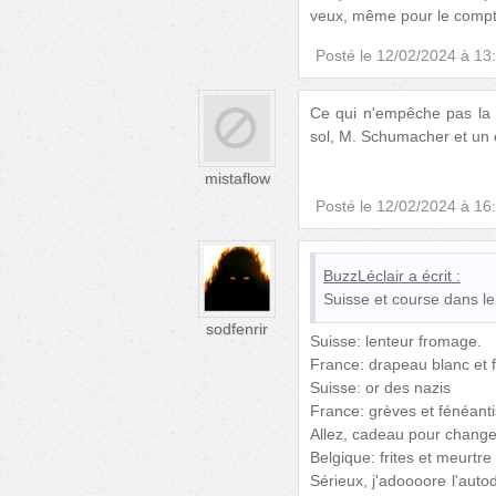
veux, même pour le compte
Posté le
12/02/2024 à 13
Ce qui n'empêche pas la S
sol, M. Schumacher et un 
mistaflow
Posté le
12/02/2024 à 16
BuzzLéclair
a écrit :
Suisse et course dans le 
sodfenrir
Suisse: lenteur fromage.
France: drapeau blanc et fr
Suisse: or des nazis
France: grèves et fénéant
Allez, cadeau pour change
Belgique: frites et meurtre
Sérieux, j'adoooore l'autod