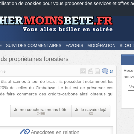
tilisation de cookies pour vous proposer des services et offres a
Nos applications mobiles
Newsletter
Facebook
Twitter
Fee
E
SUIVI DES COMMENTAIRES
FAVORIS
MODÉRATION
BLOG 
s propriétaires forestiers
Rece
hie
24
nouve
êts africaines à tour de bras : ils possèdent notamment les
t 20% de celles du Zimbabwe. Le but est de préserver ces
t de faire commerce des crédits-carbone ainsi obtenus qui
Je me coucherai moins bête
Je le savais déjà
2499
83
Anecdotes en relation