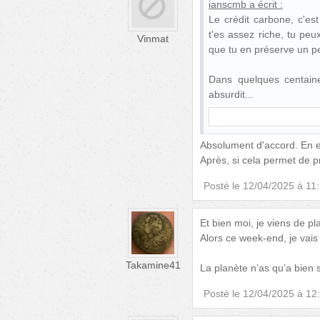
ianscmb
a écrit :
Le crédit carbone, c'es
t'es assez riche, tu peu
Vinmat
que tu en préserve un pe
Dans quelques centain
absurdit
Absolument d'accord. En es
Après, si cela permet de pr
Posté le
12/04/2025 à 11
Et bien moi, je viens de pl
Alors ce week-end, je vais 
Takamine41
La planète n’as qu’a bien se
Posté le
12/04/2025 à 12