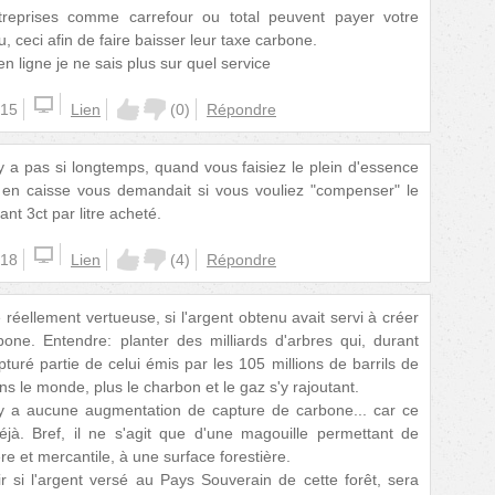
treprises comme carrefour ou total peuvent payer votre
au, ceci afin de faire baisser leur taxe carbone.
en ligne je ne sais plus sur quel service
:15
Lien
(
0
)
Répondre
'y a pas si longtemps, quand vous faisiez le plein d'essence
 en caisse vous demandait si vous vouliez "compenser" le
ant 3ct par litre acheté.
:18
Lien
(
4
)
Répondre
 réellement vertueuse, si l'argent obtenu avait servi à créer
one. Entendre: planter des milliards d'arbres qui, durant
pturé partie de celui émis par les 105 millions de barrils de
ans le monde, plus le charbon et le gaz s'y rajoutant.
n'y a aucune augmentation de capture de carbone... car ce
déjà. Bref, il ne s'agit que d'une magouille permettant de
re et mercantile, à une surface forestière.
ir si l'argent versé au Pays Souverain de cette forêt, sera