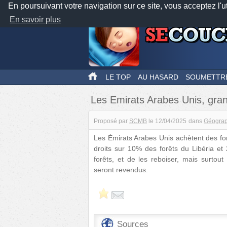
En poursuivant votre navigation sur ce site, vous acceptez l'u
En savoir plus
LE TOP
AU HASARD
SOUMETTR
Les Emirats Arabes Unis, grand
Proposé par
SCMB
le
12/04/2025
dans
Géograp
Les Émirats Arabes Unis achètent des for
droits sur 10% des forêts du Libéria e
forêts, et de les reboiser, mais surtou
seront revendus.
Sources