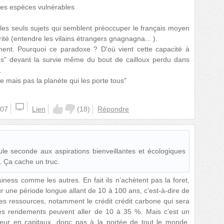
es espèces vulnérables
 les seuls sujets qui semblent préoccuper le français moyen
rité (entendre les vilains étrangers gnagnagna... ).
ment. Pourquoi ce paradoxe ? D'où vient cette capacité à
ns" devant la survie même du bout de cailloux perdu dans
.
ère mais pas la planète qui les porte tous"
:07
Lien
(
18
)
Répondre
le seconde aux aspirations bienveillantes et écologiques
. Ça cache un truc.
iness comme les autres. En fait ils n’achètent pas la foret,
sur une période longue allant de 10 à 100 ans, c’est-à-dire de
r ses ressources, notamment le crédit crédit carbone qui sera
Les rendements peuvent aller de 10 à 35 %. Mais c’est un
eur en capitaux, donc pas à la portée de tout le monde,