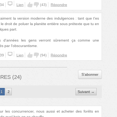
:34
Lien
(
43
)
Répondre
vraiment la version moderne des indulgences : tant que t'es
le droit de poluer la planète entière sous prétexte que tu en
lques part.
es d'années les gens verront sûrement ça comme une
és par l'obscurantisme.
:39
Lien
(
94
)
Répondre
S'abonner
IRES
(
24
)
1
2
Suivant →
our les concurrencer, nous aussi et acheter des forêts en
 de quel bois on se chauffe