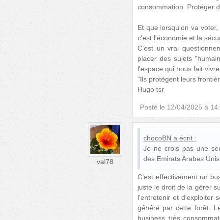
consommation. Protéger d
Et que lorsqu'on va voter,
c'est l'économie et la sécu
C'est un vrai questionne
placer des sujets "humai
l'espace qui nous fait vivre
"Ils protègent leurs fronti
Hugo tsr
Posté le
12/04/2025 à 14
chocoBN
a écrit :
Je ne crois pas une seu
des Emirats Arabes Unis
val78
C’est effectivement un bus
juste le droit de la gérer 
l’entretenir et d’exploite
généré par cette forêt. 
business très consommat