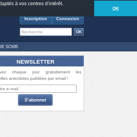
daptés à vos centres d'intérêt.
18877
anecdotes
-
287
lecteurs connectés
ds
OK
Inscription
Connexion
DE SCMB
NEWSLETTER
vez chaque jour gratuitement les
lles anecdotes publiées par email !