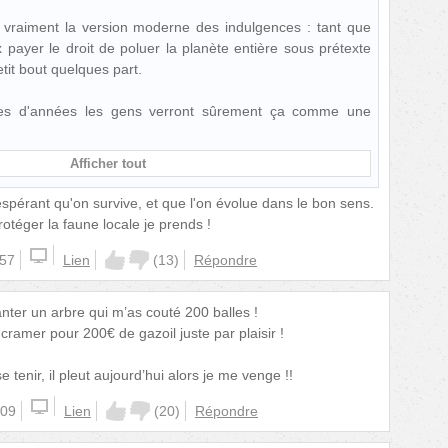
t vraiment la version moderne des indulgences : tant que
x payer le droit de poluer la planète entière sous prétexte
tit bout quelques part.
es d'années les gens verront sûrement ça comme une
Afficher tout
pérant qu'on survive, et que l'on évolue dans le bon sens.
otéger la faune locale je prends !
:57
Lien
(
13
)
Répondre
anter un arbre qui m’as couté 200 balles !
cramer pour 200€ de gazoil juste par plaisir !
 tenir, il pleut aujourd’hui alors je me venge !!
:09
Lien
(
20
)
Répondre