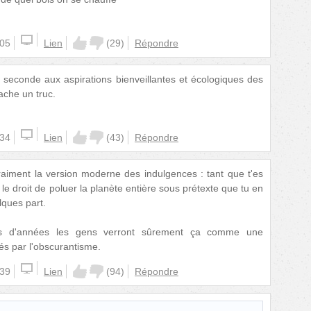
:05
Lien
(
29
)
Répondre
 seconde aux aspirations bienveillantes et écologiques des
ache un truc.
:34
Lien
(
43
)
Répondre
vraiment la version moderne des indulgences : tant que t'es
le droit de poluer la planète entière sous prétexte que tu en
lques part.
es d'années les gens verront sûrement ça comme une
és par l'obscurantisme.
:39
Lien
(
94
)
Répondre