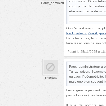
conduisais. J'étais te
Faux_administrateur
coup je me demandais où
être une dizaine de minu
Oui c'en est une forme, pl
fr.wikipedia.org/wiki/Hyp
Dans les 2 cas, le conscie
faire les actions de son co
Posté le
25/11/2025 à 16
Faux_administrateur
a éc
Tu as raison, l'exemple
qu'avec l'idéomotricité
Tristram
mais que bien souvent il
Les « gens » peuvent pen
pas volontaire (pas besoin
Il y a de nombreuses c