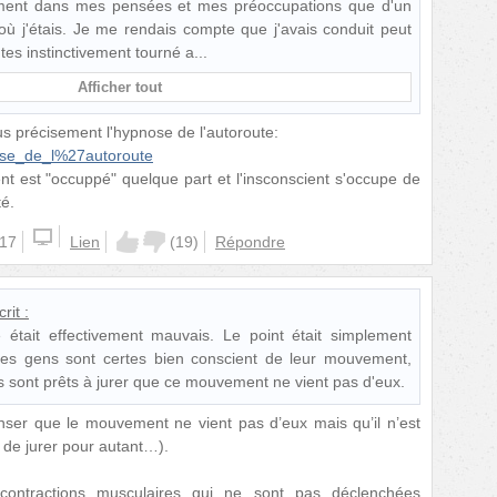
llement dans mes pensées et mes préoccupations que d'un
 j'étais. Je me rendais compte que j'avais conduit peut
tes instinctivement tourné a
Afficher tout
us précisement l'hypnose de l'autoroute:
nose_de_l%27autoroute
nt est "occuppé" quelque part et l'insconscient s'occupe de
té.
:17
Lien
(
19
)
Répondre
rit :
 était effectivement mauvais. Le point était simplement
, les gens sont certes bien conscient de leur mouvement,
s sont prêts à jurer que ce mouvement ne vient pas d'eux.
ser que le mouvement ne vient pas d’eux mais qu’il n’est
 de jurer pour autant…).
ontractions musculaires qui ne sont pas déclenchées