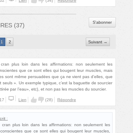
:02
Lien
(
34
)
Répondre
S'abonner
IRES
(
37
)
1
2
Suivant →
ran plus loin dans les affirmations: non seulement les
scientes que ce sont elles qui bougent leur muscles, mais
es sont même persuadées que ça ne vient pas d’elles, que
 seuls ». Un exemple typique, c’est la baguette de sourcier
tirée par l’eau», etc), et non pas les muscles du sourcier.
:17
Lien
(
28
)
Répondre
rit :
cran plus loin dans les affirmations: non seulement les
conscientes que ce sont elles qui bougent leur muscles,