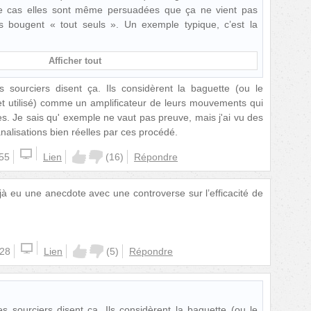
 cas elles sont même persuadées que ça ne vient pas
es bougent « tout seuls ». Un exemple typique, c’est la
Afficher tout
sourciers disent ça. Ils considèrent la baguette (ou le
et utilisé) comme un amplificateur de leurs mouvements qui
es. Je sais qu' exemple ne vaut pas preuve, mais j'ai vu des
alisations bien réelles par ces procédé.
:55
Lien
(
16
)
Répondre
déjà eu une anecdote avec une controverse sur l’efficacité de
:28
Lien
(
5
)
Répondre
 sourciers disent ça. Ils considèrent la baguette (ou le