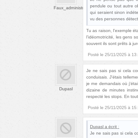
pendule ou tout autre o
Faux_administrateur
qui seraient sinon indét
vu des personnes détecte
Tu as raison, l'exemple ét
l'idéomotricité, les gens 
souvent ils sont prêts à j
Posté le
25/11/2025 à 13
Je ne sais pas si cela cor
conduisais. J'étais telle
je me demandais où j'étai
Dupasl
dizaine de minutes instin
respecté les stops. En to
Posté le
25/11/2025 à 15
Dupasl
a écrit :
Je ne sais pas si cela co