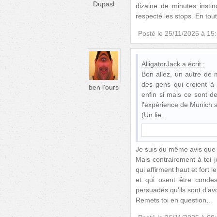
Dupasl
dizaine de minutes instin
respecté les stops. En to
Posté le
25/11/2025 à 15
AlligatorJack
a écrit :
Bon allez, un autre de
des gens qui croient à 
ben l'ours
enfin si mais ce sont de
l’expérience de Munich s
(Un lie
Je suis du même avis que t
Mais contrairement à toi 
qui affirment haut et fort 
et qui osent être cond
persuadés qu’ils sont d’avo
Remets toi en question…