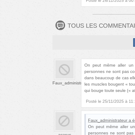
Posté le
26/11/2025 à 00
TOUS LES COMMENTA
On peut même aller un c
personnes ne sont pas con
dans beaucoup de cas ell
Faux_administrateur
les muscles bougent « tout
qui bouge toute seule (« at
Posté le
25/11/2025 à 11
Faux_administrateur
a éc
On peut même aller un 
personnes ne sont pas 
acarus