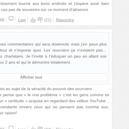
ctivement tourné aux bons endroits et j'espère avoir bien
ut cas pas de souvenirs sur ce moment d'absence.
:58
Lien
(
21
)
Répondre
 mes commentaires qui sera downvote mais j’en peux plus
tout et n’importe quoi. Les sourciers ça n’existent pas…
s charlatans. Je t’invite à t’éduquer un peu en allant voir
ur 2 ans et qui le démontre totalement.
Afficher tout
oi au sujet de la véracité du pouvoir des sourciers…
je pense que « le vrai problème » c’est les gens comme toi
leur « certitude » acquise en regardant des vidéos YouTube ..
escendants envers ceux qui ne pensent pas comme eux,
ir raison!