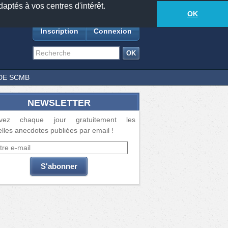
daptés à vos centres d'intérêt.
18873
anecdotes
-
306
lecteurs connectés
ds
OK
Inscription
Connexion
DE SCMB
NEWSLETTER
vez chaque jour gratuitement les
lles anecdotes publiées par email !