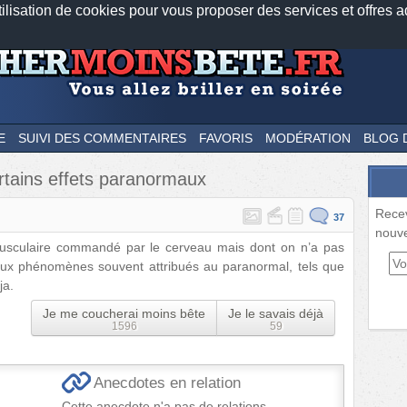
tilisation de cookies pour vous proposer des services et offres a
Nos applications mobiles
Newsletter
Facebook
Twitter
Fee
E
SUIVI DES COMMENTAIRES
FAVORIS
MODÉRATION
BLOG 
ertains effets paranormaux
Rece
37
nouve
usculaire commandé par le cerveau mais dont on n’a pas
reux phénomènes souvent attribués au paranormal, tels que
ja.
Je me coucherai moins bête
Je le savais déjà
1596
59
Anecdotes en relation
Cette anecdote n'a pas de relations.