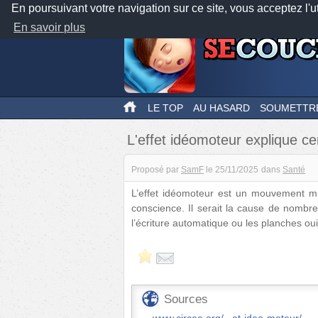
En poursuivant votre navigation sur ce site, vous acceptez l'u
En savoir plus
LE TOP
AU HASARD
SOUMETTR
L'effet idéomoteur explique c
Proposé par
SamF
le
25/11/2025
dans
Santé
L’effet idéomoteur est un mouvement m
conscience. Il serait la cause de nomb
l’écriture automatique ou les planches oui
Sources