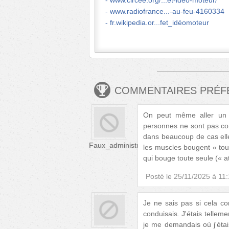
www.circee.org/...et-ideo-moteur/
www.radiofrance...-au-feu-4160334
fr.wikipedia.or...fet_idéomoteur
COMMENTAIRES PRÉ
On peut même aller un c
personnes ne sont pas con
dans beaucoup de cas ell
Faux_administrateur
les muscles bougent « tout
qui bouge toute seule (« at
Posté le
25/11/2025 à 11
Je ne sais pas si cela cor
conduisais. J'étais telle
je me demandais où j'étai