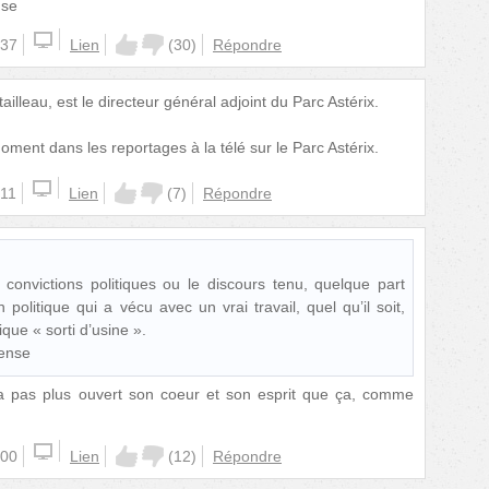
nse
:37
Lien
(
30
)
Répondre
ailleau, est le directeur général adjoint du Parc Astérix.
oment dans les reportages à la télé sur le Parc Astérix.
:11
Lien
(
7
)
Répondre
convictions politiques ou le discours tenu, quelque part
politique qui a vécu avec un vrai travail, quel qu’il soit,
ique « sorti d’usine ».
pense
 n'a pas plus ouvert son coeur et son esprit que ça, comme
:00
Lien
(
12
)
Répondre