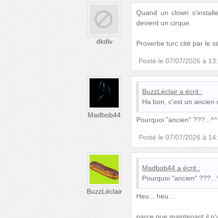
Quand un clown s'installe
devient un cirque.
dkdlv
Proverbe turc cité par le 
Posté le
07/07/2026 à 13
BuzzLéclair
a écrit :
Ha bon, c'est un ancie
Madbob44
Pourquoi "ancien" ???...^^
Posté le
07/07/2026 à 14
Madbob44
a écrit :
Pourquoi "ancien" ???...
BuzzLéclair
Heu... heu...
parce que maintenant il n'