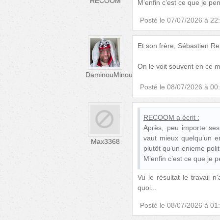
RECOOM
M’enfin c’est ce que je pe
Posté le
07/07/2026 à 22
Et son frère, Sébastien Ret
On le voit souvent en ce m
DaminouMinou
Posté le
08/07/2026 à 00
RECOOM
a écrit :
Après, peu importe ses 
vaut mieux quelqu’un en 
Max3368
plutôt qu’un enieme polit
M’enfin c’est ce que je 
Vu le résultat le travail
quoi...
Posté le
08/07/2026 à 01