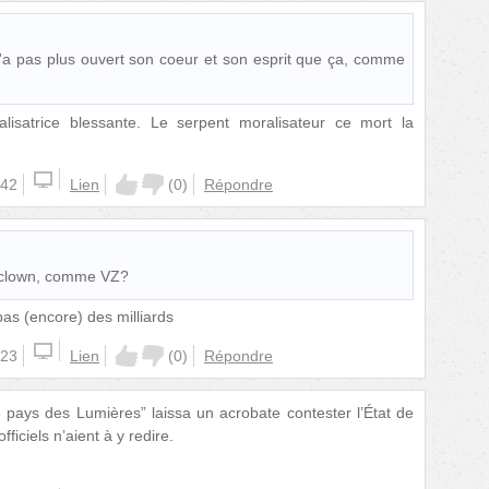
l n'a pas plus ouvert son coeur et son esprit que ça, comme
lisatrice blessante. Le serpent moralisateur ce mort la
:42
Lien
(
0
)
Répondre
n clown, comme VZ?
as (encore) des milliards
:23
Lien
(
0
)
Répondre
le pays des Lumières” laissa un acrobate contester l’État de
ficiels n’aient à y redire.