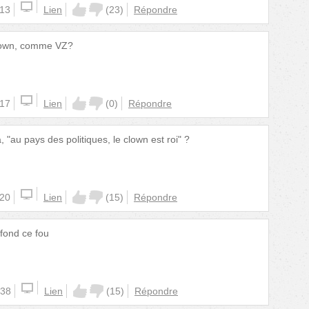
:13
Lien
(
23
)
Répondre
clown, comme VZ?
:17
Lien
(
0
)
Répondre
, "au pays des politiques, le clown est roi" ?
:20
Lien
(
15
)
Répondre
fond ce fou
:38
Lien
(
15
)
Répondre