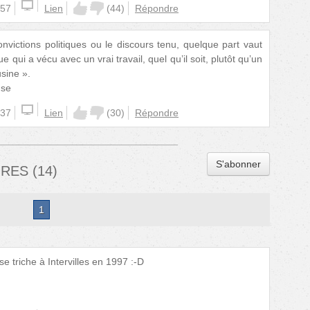
:57
Lien
(
44
)
Répondre
nvictions politiques ou le discours tenu, quelque part vaut
e qui a vécu avec un vrai travail, quel qu’il soit, plutôt qu’un
usine ».
nse
:37
Lien
(
30
)
Répondre
S'abonner
IRES
(
14
)
1
e triche à Intervilles en 1997 :-D