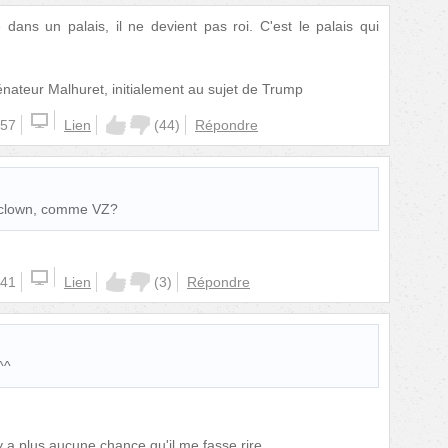
 dans un palais, il ne devient pas roi. C'est le palais qui
sénateur Malhuret, initialement au sujet de Trump
:57
Lien
(
44
)
Répondre
n clown, comme VZ?
:41
Lien
(
3
)
Répondre
^^
y a plus aucune chance qu'il me fasse rire