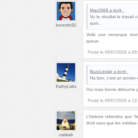
Max3368
a écrit :
Vu le résultat le travai
quoi...
korentin92
Voilà une remarque mora
queue.
Posté le
09/07/2026 à 09
BuzzLéclair
a écrit :
Ha bon, c'est un ancie
KathyLabs
Oui mais lionne détourne p
Posté le
09/07/2026 à 13
L’histoire retiendra que “
droit sans que les médias of
cabkab