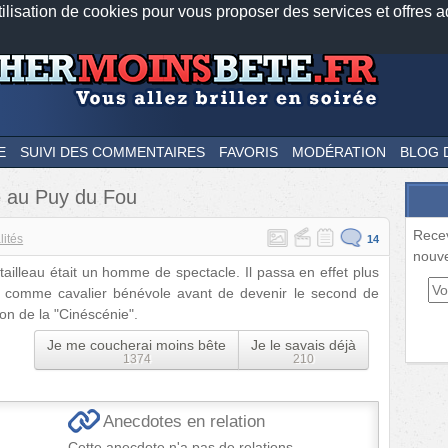
tilisation de cookies pour vous proposer des services et offres a
Nos applications mobiles
Newsletter
Facebook
Twitter
Fee
E
SUIVI DES COMMENTAIRES
FAVORIS
MODÉRATION
BLOG 
re au Puy du Fou
Rece
lités
14
nouve
tailleau était un homme de spectacle. Il passa en effet plus
 comme cavalier bénévole avant de devenir le second de
tion de la "Cinéscénie".
Je me coucherai moins bête
Je le savais déjà
1374
210
Anecdotes en relation
Cette anecdote n'a pas de relations.