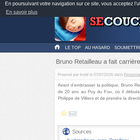
En poursuivant votre navigation sur ce site, vous acceptez l'u
En savoir plus
LE TOP
AU HASARD
SOUMETTR
Bruno Retailleau a fait carriè
Proposé par
Invité
le
07/07/2026
dans
Personna
Avant d’embrasser la politique, Bruno Re
de 20 ans au Puy du Fou, où il débuta
Philippe de Villiers et de prendre la direc
Sources