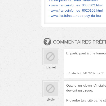
fr.wikipedia.or...runo_Retailleau
www.franceinfo...es_8055302.html
www.franceinfo...ee_8020106.html
www.ina.fr/ina-...ndee-puy-du-fou
COMMENTAIRES PRÉ
Et participant à une fumeus
fdaniel
Posté le
07/07/2026 à 11
Quand un clown s'installe
devient un cirque.
dkdlv
Proverbe turc cité par le 