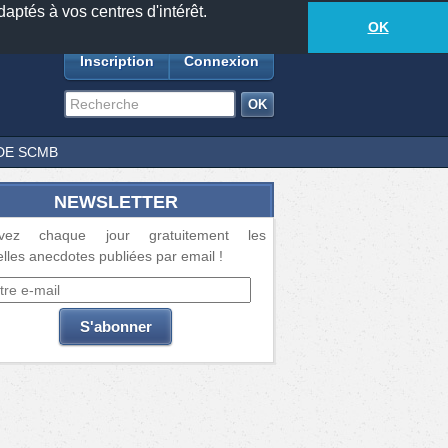
daptés à vos centres d'intérêt.
18885
anecdotes
-
558
lecteurs connectés
ds
OK
Inscription
Connexion
DE SCMB
NEWSLETTER
vez chaque jour gratuitement les
lles anecdotes publiées par email !