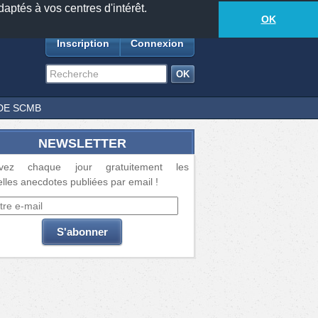
daptés à vos centres d'intérêt.
18877
anecdotes
-
540
lecteurs connectés
ds
OK
Inscription
Connexion
DE SCMB
NEWSLETTER
vez chaque jour gratuitement les
lles anecdotes publiées par email !