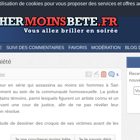
tilisation de cookies pour vous proposer des services et offres a
Nos applications mobiles
Newsletter
Facebook
Twitter
Fee
E
SUIVI DES COMMENTAIRES
FAVORIS
MODÉRATION
BLOG 
uiété
Rece
ble
5
nouve
tueur en série qui assassina au moins six hommes à San
lement au sein de la communauté homosexuelle. La police
tains témoins, parmi lesquels figurent un artiste connu et un
evant une cour de justice, afin de ne pas révéler leur
on résolue.
tude de dessiner des croquis de ses victimes avant de les
Je me coucherai moins bête
Je le savais déjà