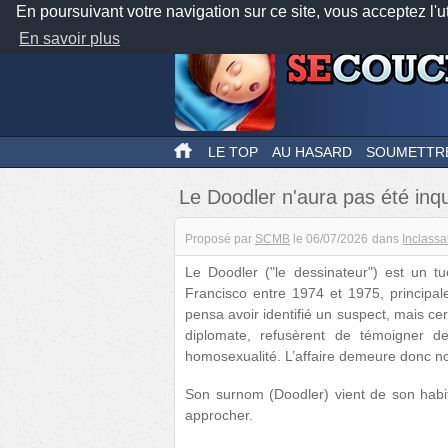
En poursuivant votre navigation sur ce site, vous acceptez l'u
En savoir plus
LE TOP
AU HASARD
SOUMETTR
Le Doodler n'aura pas été inq
Proposé par
SCMB
le
06/07/2026
dans
Inclassa
Le Doodler ("le dessinateur") est un 
Francisco entre 1974 et 1975, principa
pensa avoir identifié un suspect, mais cer
diplomate, refusèrent de témoigner d
homosexualité. L’affaire demeure donc n
Son surnom (Doodler) vient de son habi
approcher.