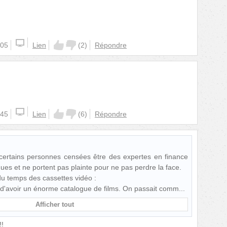
:05
Lien
(
2
)
Répondre
:45
Lien
(
6
)
Répondre
certains personnes censées être des expertes en finance
ques et ne portent pas plainte pour ne pas perdre la face.
du temps des cassettes vidéo :
t d'avoir un énorme catalogue de films. On passait comm
Afficher tout
!!