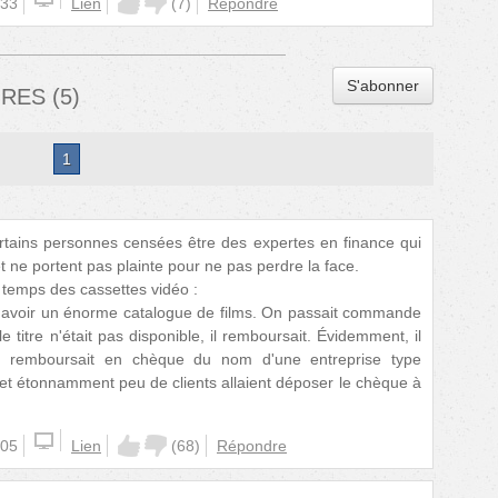
:33
Lien
(
7
)
Répondre
S'abonner
IRES
(
5
)
1
rtains personnes censées être des expertes en finance qui
t ne portent pas plainte pour ne pas perdre la face.
 temps des cassettes vidéo :
 d'avoir un énorme catalogue de films. On passait commande
e titre n'était pas disponible, il remboursait. Évidemment, il
 Il remboursait en chèque du nom d'une entreprise type
, et étonnamment peu de clients allaient déposer le chèque à
:05
Lien
(
68
)
Répondre