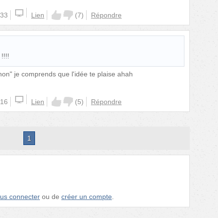
:33
Lien
(
7
)
Répondre
!!!!
n" je comprends que l'idée te plaise ahah
:16
Lien
(
5
)
Répondre
1
us connecter
ou de
créer un compte
.