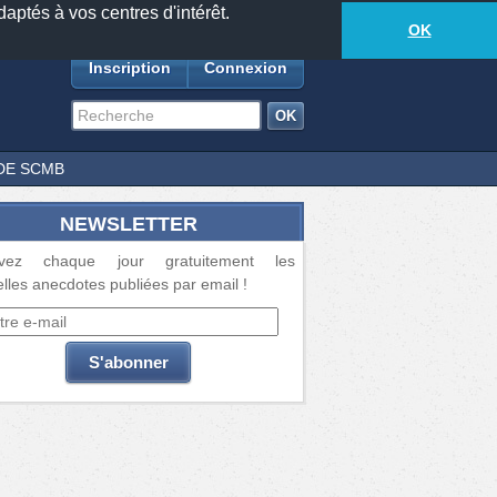
daptés à vos centres d'intérêt.
18877
anecdotes
-
730
lecteurs connectés
ds
OK
Inscription
Connexion
DE SCMB
NEWSLETTER
vez chaque jour gratuitement les
lles anecdotes publiées par email !