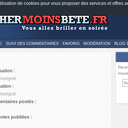
tilisation de cookies pour vous proposer des services et offres a
Nos applications mobiles
Newsletter
Facebook
Twitter
Fee
E
SUIVI DES COMMENTAIRES
FAVORIS
MODÉRATION
BLOG 
Rece
sation :
nouve
nseigné
tion :
nseigné
ntaires postés :
tes publiées :