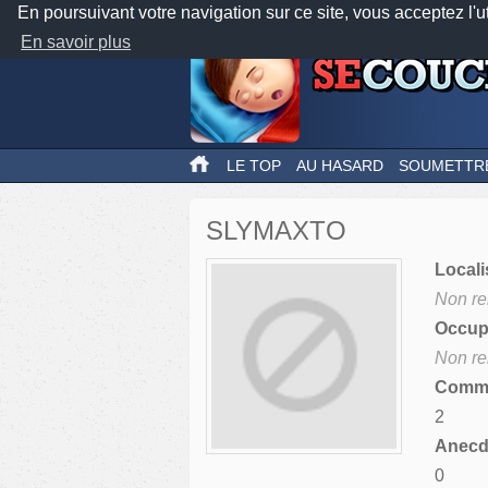
En poursuivant votre navigation sur ce site, vous acceptez l'u
En savoir plus
LE TOP
AU HASARD
SOUMETTR
SLYMAXTO
Locali
Non re
Occupa
Non re
Comme
2
Anecdo
0