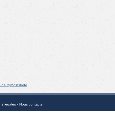
s de @moinsbete
ns légales
Nous contacter