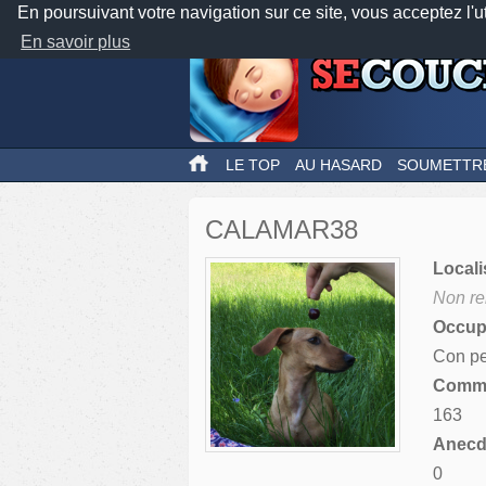
En poursuivant votre navigation sur ce site, vous acceptez l'u
En savoir plus
LE TOP
AU HASARD
SOUMETTR
CALAMAR38
Locali
Non re
Occupa
Con pe
Comme
163
Anecdo
0