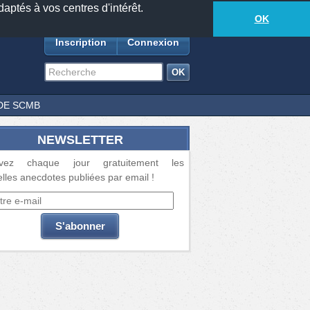
daptés à vos centres d'intérêt.
18881
anecdotes
-
401
lecteurs connectés
ds
OK
Inscription
Connexion
DE SCMB
NEWSLETTER
vez chaque jour gratuitement les
lles anecdotes publiées par email !