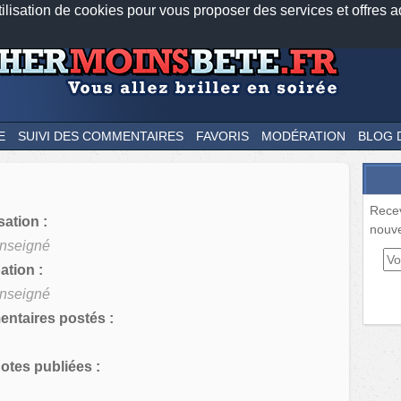
tilisation de cookies pour vous proposer des services et offres a
Nos applications mobiles
Newsletter
Facebook
Twitter
Fee
E
SUIVI DES COMMENTAIRES
FAVORIS
MODÉRATION
BLOG 
Rece
sation :
nouve
nseigné
tion :
nseigné
ntaires postés :
tes publiées :