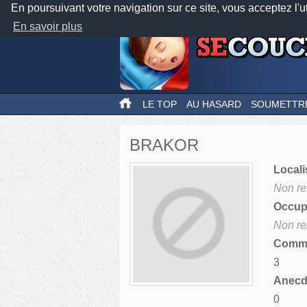
En poursuivant votre navigation sur ce site, vous acceptez l'u
En savoir plus
LE TOP
AU HASARD
SOUMETTR
BRAKOR
Locali
Non re
Occupa
Non re
Comme
3
Anecdo
0