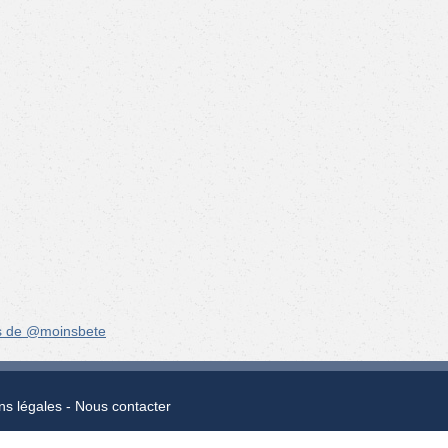
s de @moinsbete
ns légales
Nous contacter