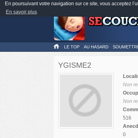
En poursuivant votre navigation sur ce site, vous acceptez l'u
En savoir plus
LE TOP
AU HASARD
SOUMETTR
YGISME2
Locali
Non re
Occupa
Non re
Comme
516
Anecdo
0