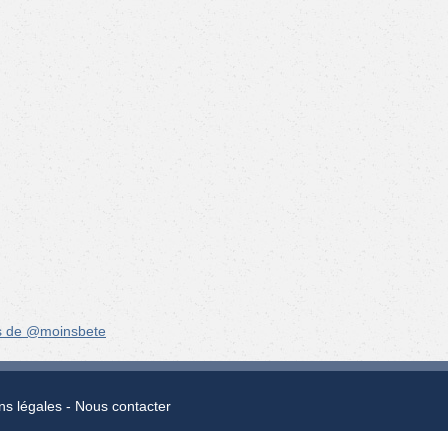
s de @moinsbete
ns légales
Nous contacter