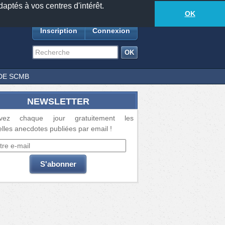
daptés à vos centres d'intérêt.
18881
anecdotes
-
601
lecteurs connectés
ds
OK
Inscription
Connexion
DE SCMB
NEWSLETTER
vez chaque jour gratuitement les
lles anecdotes publiées par email !