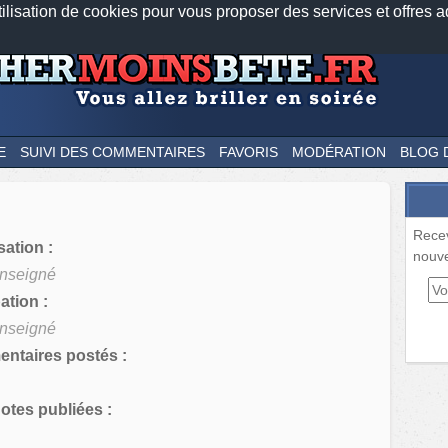
tilisation de cookies pour vous proposer des services et offres a
Nos applications mobiles
Newsletter
Facebook
Twitter
Fee
E
SUIVI DES COMMENTAIRES
FAVORIS
MODÉRATION
BLOG 
Rece
sation :
nouve
nseigné
tion :
nseigné
ntaires postés :
tes publiées :