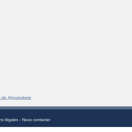
s de @moinsbete
ns légales
Nous contacter