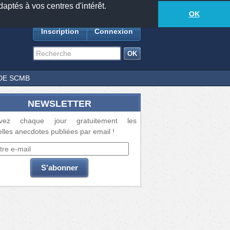
daptés à vos centres d'intérêt.
18881
anecdotes
-
408
lecteurs connectés
ds
OK
Inscription
Connexion
DE SCMB
NEWSLETTER
vez chaque jour gratuitement les
lles anecdotes publiées par email !