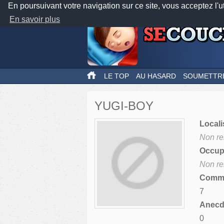
En poursuivant votre navigation sur ce site, vous acceptez l'u
En savoir plus
LE TOP
AU HASARD
SOUMETTR
YUGI-BOY
Locali
Non re
Occupa
Non re
Comme
7
Anecdo
0