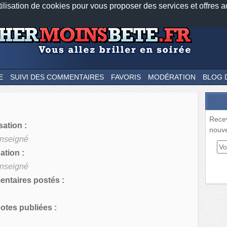
tilisation de cookies pour vous proposer des services et offres a
Nos applications mobiles
Newsletter
Facebook
Twitter
Fee
E
SUIVI DES COMMENTAIRES
FAVORIS
MODÉRATION
BLOG 
Rece
sation :
nouve
nseigné
tion :
nseigné
ntaires postés :
tes publiées :