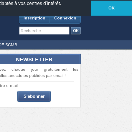
daptés à vos centres d'intérêt.
18877
anecdotes
-
806
lecteurs connectés
ds
OK
Inscription
Connexion
DE SCMB
NEWSLETTER
vez chaque jour gratuitement les
lles anecdotes publiées par email !