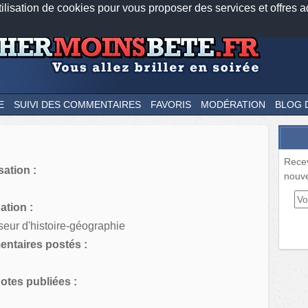
tilisation de cookies pour vous proposer des services et offres a
Nos applications mobiles
Newsletter
Facebook
Twitter
Fee
E
SUIVI DES COMMENTAIRES
FAVORIS
MODÉRATION
BLOG 
Rece
sation :
nouve
tion :
seur d'histoire-géographie
ntaires postés :
tes publiées :