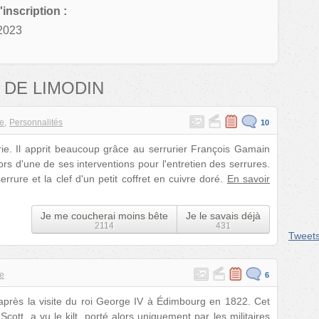
'inscription :
2023
 DE LIMODIN
re
Personnalités
10
rie. Il apprit beaucoup grâce au serrurier François Gamain
ors d'une de ses interventions pour l'entretien des serrures.
rrure et la clef d'un petit coffret en cuivre doré.
En savoir
Je me coucherai moins bête
Je le savais déjà
2114
431
Tweet
re
6
après la visite du roi George IV à Édimbourg en 1822. Cet
cott, a vu le kilt, porté alors uniquement par les militaires