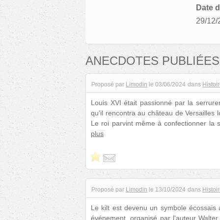
Date d
29/12/
ANECDOTES PUBLIÉES
Proposé par
Limodin
le
03/06/2024
dans
Histoi
Louis XVI était passionné par la serrure
qu'il rencontra au château de Versailles l
Le roi parvint même à confectionner la se
plus
Proposé par
Limodin
le
13/10/2024
dans
Histoi
Le kilt est devenu un symbole écossais 
événement, organisé par l'auteur Walter S