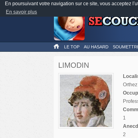
En poursuivant votre navigation sur ce site, vous acceptez l'u
En savoir plus
LE TOP
AU HASARD
SOUMETTR
LIMODIN
Locali
Orthez
Occupa
Profes
Comme
1
Anecdo
2