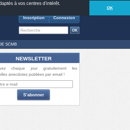
daptés à vos centres d'intérêt.
18881
anecdotes
-
552
lecteurs connectés
ds
OK
Inscription
Connexion
DE SCMB
NEWSLETTER
vez chaque jour gratuitement les
lles anecdotes publiées par email !