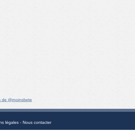
s de @moinsbete
ns légales
Nous contacter