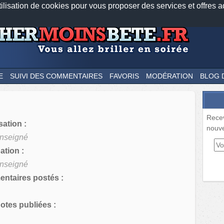
tilisation de cookies pour vous proposer des services et offres a
Nos applications mobiles
Newsletter
Facebook
Twitter
Fee
E
SUIVI DES COMMENTAIRES
FAVORIS
MODÉRATION
BLOG 
Rece
sation :
nouve
nseigné
tion :
nseigné
ntaires postés :
tes publiées :