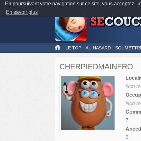
En poursuivant votre navigation sur ce site, vous acceptez l'u
En savoir plus
LE TOP
AU HASARD
SOUMETTR
CHERPIEDMAINFRO
Locali
Non re
Occupa
Non re
Comme
7
Anecdo
0