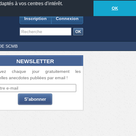
daptés à vos centres d'intérêt.
18877
anecdotes
-
279
lecteurs connectés
ds
OK
Inscription
Connexion
DE SCMB
NEWSLETTER
vez chaque jour gratuitement les
lles anecdotes publiées par email !