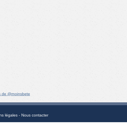
s de @moinsbete
ns légales
Nous contacter