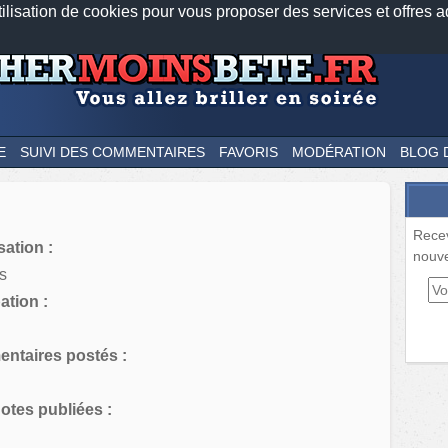
tilisation de cookies pour vous proposer des services et offres a
Nos applications mobiles
Newsletter
Facebook
Twitter
Fee
E
SUIVI DES COMMENTAIRES
FAVORIS
MODÉRATION
BLOG 
Rece
sation :
nouve
s
tion :
ntaires postés :
tes publiées :