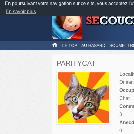
En poursuivant votre navigation sur ce site, vous acceptez l'u
En savoir plus
LE TOP
AU HASARD
SOUMETTR
PARITYCAT
Locali
Orléan
Occupa
Chat
Comme
3
Anecdo
0