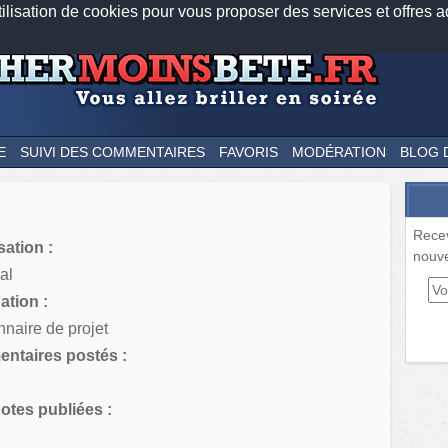
tilisation de cookies pour vous proposer des services et offres a
Nos applications mobiles
Newsletter
Facebook
Twitter
Fee
E
SUIVI DES COMMENTAIRES
FAVORIS
MODÉRATION
BLOG 
Rece
sation :
nouve
al
tion :
nnaire de projet
ntaires postés :
tes publiées :