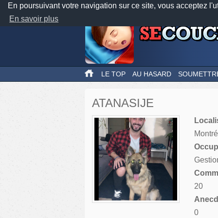
En poursuivant votre navigation sur ce site, vous acceptez l'u
En savoir plus
LE TOP
AU HASARD
SOUMETTR
ATANASIJE
Locali
Montré
Occupa
Gestio
Comme
20
Anecdo
0