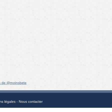
s de @moinsbete
ns légales
Nous contacter