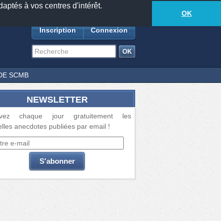
daptés à vos centres d'intérêt.
18881
anecdotes
-
545
lecteurs connectés
ds
OK
Inscription
Connexion
DE SCMB
NEWSLETTER
vez chaque jour gratuitement les
lles anecdotes publiées par email !