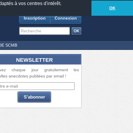
daptés à vos centres d'intérêt.
18885
anecdotes
-
552
lecteurs connectés
ds
OK
Inscription
Connexion
DE SCMB
NEWSLETTER
vez chaque jour gratuitement les
lles anecdotes publiées par email !