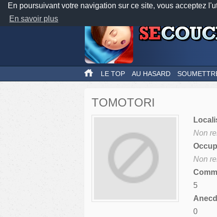
En poursuivant votre navigation sur ce site, vous acceptez l'u
En savoir plus
LE TOP
AU HASARD
SOUMETTR
TOMOTORI
Locali
Non re
Occupa
Non re
Comme
5
Anecdo
0