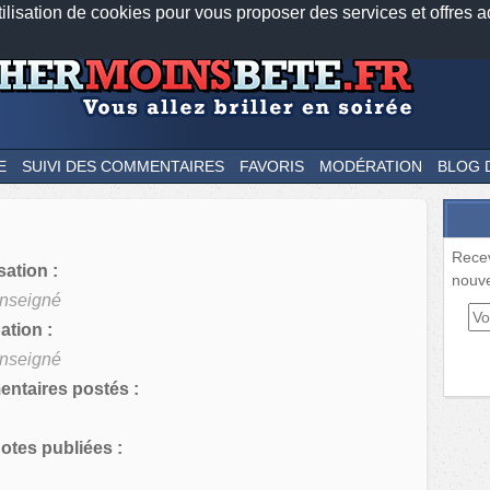
tilisation de cookies pour vous proposer des services et offres a
Nos applications mobiles
Newsletter
Facebook
Twitter
Fee
E
SUIVI DES COMMENTAIRES
FAVORIS
MODÉRATION
BLOG 
Rece
sation :
nouve
nseigné
tion :
nseigné
ntaires postés :
tes publiées :