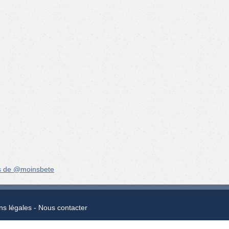
s de @moinsbete
ns légales
Nous contacter