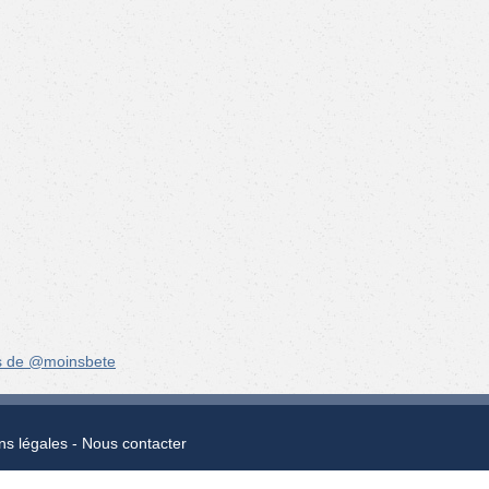
s de @moinsbete
ns légales
Nous contacter