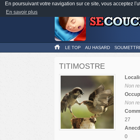
En poursuivant votre navigation sur ce site, vous acceptez l'u
En savoir plus
LE TOP
AU HASARD
SOUMETTR
TITIMOSTRE
Locali
Non re
Occupa
Non re
Comme
27
Anecdo
0