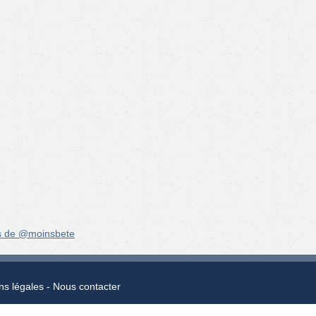
s de @moinsbete
ns légales
Nous contacter