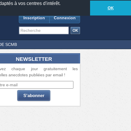
daptés à vos centres d'intérêt.
18873
anecdotes
-
322
lecteurs connectés
ds
OK
Inscription
Connexion
DE SCMB
NEWSLETTER
vez chaque jour gratuitement les
lles anecdotes publiées par email !