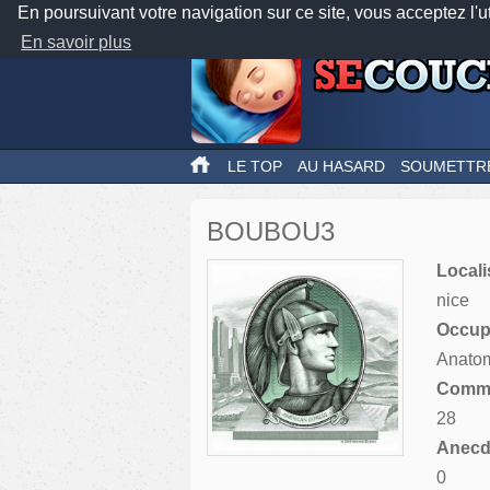
En poursuivant votre navigation sur ce site, vous acceptez l'u
En savoir plus
LE TOP
AU HASARD
SOUMETTR
BOUBOU3
Locali
nice
Occupa
Anatom
Comme
28
Anecdo
0