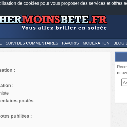
tilisation de cookies pour vous proposer des services et offres a
Nos applications mobiles
Newsletter
Facebook
Twitter
Fee
E
SUIVI DES COMMENTAIRES
FAVORIS
MODÉRATION
BLOG 
Rece
sation :
nouve
tion :
iste
ntaires postés :
tes publiées :