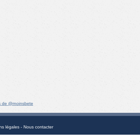
s de @moinsbete
ns légales
Nous contacter