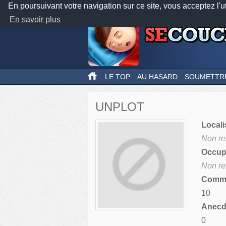
En poursuivant votre navigation sur ce site, vous acceptez l'u
En savoir plus
LE TOP
AU HASARD
SOUMETTR
UNPLOT
Locali
Non re
Occupa
Non re
Comme
10
Anecdo
0