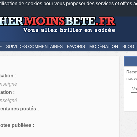
tilisation de cookies pour vous proposer des services et offres a
Nos applications mobiles
Newsletter
Facebook
Twitter
Fee
E
SUIVI DES COMMENTAIRES
FAVORIS
MODÉRATION
BLOG 
Rece
sation :
nouve
nseigné
tion :
nseigné
ntaires postés :
tes publiées :