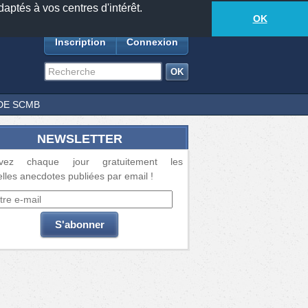
daptés à vos centres d'intérêt.
18881
anecdotes
-
508
lecteurs connectés
ds
OK
Inscription
Connexion
DE SCMB
NEWSLETTER
vez chaque jour gratuitement les
lles anecdotes publiées par email !