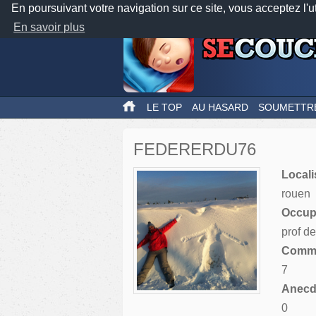
En poursuivant votre navigation sur ce site, vous acceptez l'u
En savoir plus
LE TOP
AU HASARD
SOUMETTR
FEDERERDU76
Locali
rouen
Occupa
prof de
Comme
7
Anecdo
0