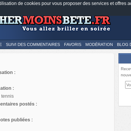
tilisation de cookies pour vous proposer des services et offres a
Nos applications mobiles
Newsletter
Facebook
Twitter
Fee
E
SUIVI DES COMMENTAIRES
FAVORIS
MODÉRATION
BLOG 
Rece
sation :
nouve
tion :
 tennis
ntaires postés :
tes publiées :