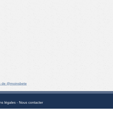
s de @moinsbete
ns légales
Nous contacter