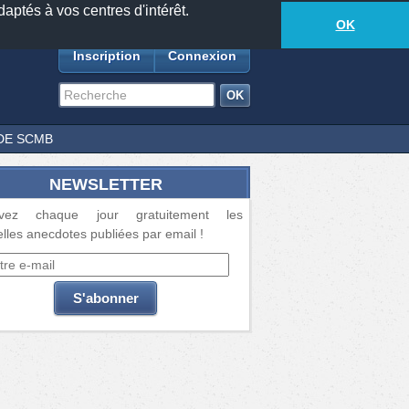
daptés à vos centres d'intérêt.
18881
anecdotes
-
529
lecteurs connectés
ds
OK
Inscription
Connexion
DE SCMB
NEWSLETTER
vez chaque jour gratuitement les
lles anecdotes publiées par email !