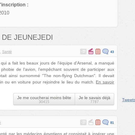
'inscription :
2010
 DE JEUNEJEDI
t
Santé
43
qui a fait les beaux jours de l'équipe d'Arsenal, a manqué
 phobie de l'avion, l'empêchant souvent de participer aux
était ainsi surnommé "The non-flying Dutchman". Il devait
in ou en voiture pour rejoindre le lieu du match.
En savoir
Je me coucherai moins bête
Je le savais déjà
Tweet
30415
7787
é
81
nventé par les médecins égyptiens et consistait à insérer une