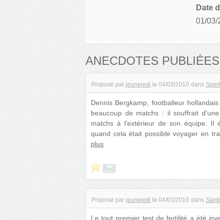
Date d
01/03/
ANECDOTES PUBLIÉES
Proposé par
jeunejedi
le
04/03/2010
dans
Spor
Dennis Bergkamp, footballeur hollandais 
beaucoup de matchs : il souffrait d'une
matchs à l'extérieur de son équipe. Il 
quand cela était possible voyager en tra
plus
Proposé par
jeunejedi
le
04/03/2010
dans
Sant
Le tout premier test de fertilité a été i