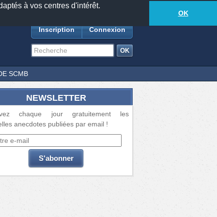
daptés à vos centres d'intérêt.
18881
anecdotes
-
614
lecteurs connectés
ds
OK
Inscription
Connexion
DE SCMB
NEWSLETTER
vez chaque jour gratuitement les
lles anecdotes publiées par email !