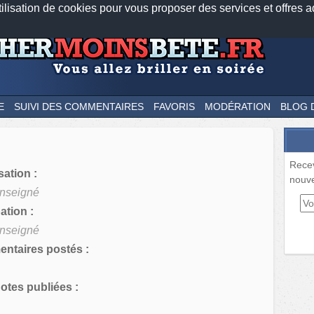
tilisation de cookies pour vous proposer des services et offres a
Nos applications mobiles
Newsletter
Facebook
Twitter
Fee
E
SUIVI DES COMMENTAIRES
FAVORIS
MODÉRATION
BLOG 
Rece
sation :
nouve
nseigné
tion :
nseigné
ntaires postés :
tes publiées :