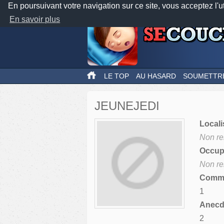
En poursuivant votre navigation sur ce site, vous acceptez l'u
En savoir plus
LE TOP
AU HASARD
SOUMETTR
JEUNEJEDI
Locali
Non re
Occupa
Non re
Comme
1
Anecdo
2