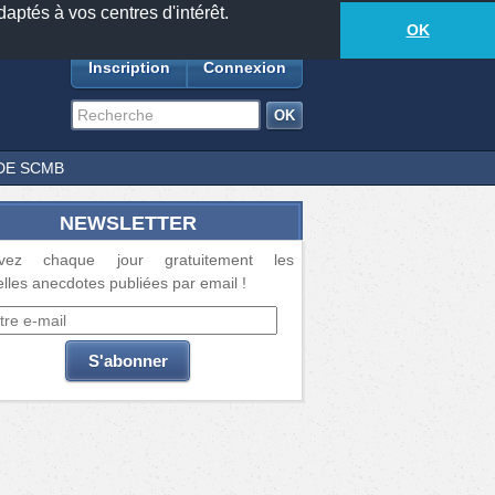
daptés à vos centres d'intérêt.
18877
anecdotes
-
298
lecteurs connectés
ds
OK
Inscription
Connexion
DE SCMB
NEWSLETTER
vez chaque jour gratuitement les
lles anecdotes publiées par email !