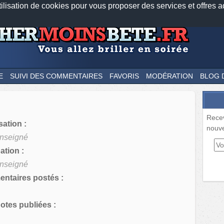
tilisation de cookies pour vous proposer des services et offres a
Nos applications mobiles
Newsletter
Facebook
Twitter
Fee
E
SUIVI DES COMMENTAIRES
FAVORIS
MODÉRATION
BLOG 
Rece
sation :
nouve
nseigné
tion :
nseigné
ntaires postés :
tes publiées :