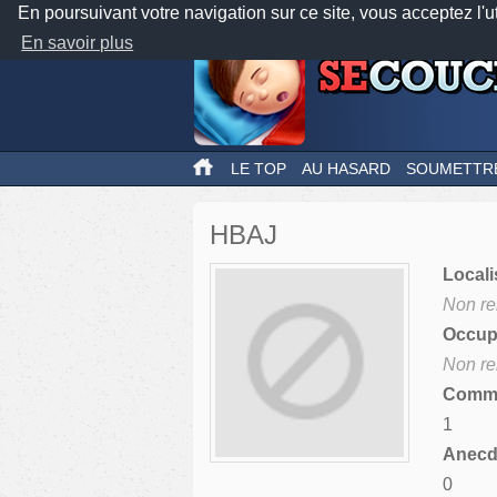
En poursuivant votre navigation sur ce site, vous acceptez l'u
En savoir plus
LE TOP
AU HASARD
SOUMETTR
HBAJ
Locali
Non re
Occupa
Non re
Comme
1
Anecdo
0