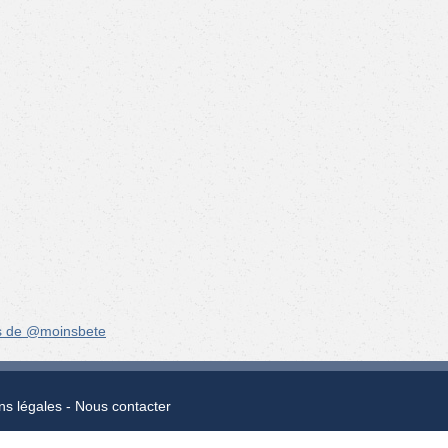
s de @moinsbete
ns légales
Nous contacter