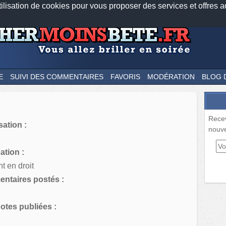
tilisation de cookies pour vous proposer des services et offres a
Nos applications mobiles
Newsletter
Facebook
Twitter
Fee
E
SUIVI DES COMMENTAIRES
FAVORIS
MODÉRATION
BLOG 
Rece
sation :
nouve
tion :
t en droit
ntaires postés :
tes publiées :