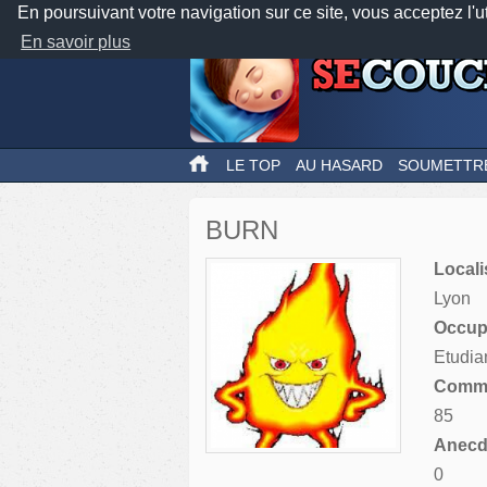
En poursuivant votre navigation sur ce site, vous acceptez l'u
En savoir plus
LE TOP
AU HASARD
SOUMETTR
BURN
Locali
Lyon
Occupa
Etudian
Comme
85
Anecdo
0