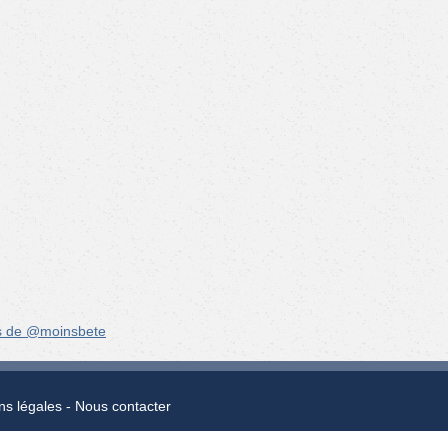
s de @moinsbete
ns légales
Nous contacter