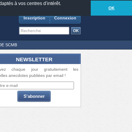
daptés à vos centres d'intérêt.
18877
anecdotes
-
508
lecteurs connectés
ds
OK
Inscription
Connexion
DE SCMB
NEWSLETTER
vez chaque jour gratuitement les
lles anecdotes publiées par email !