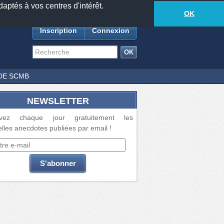
daptés à vos centres d'intérêt.
18881
anecdotes
-
272
lecteurs connectés
ds
OK
Inscription
Connexion
DE SCMB
NEWSLETTER
vez chaque jour gratuitement les
lles anecdotes publiées par email !