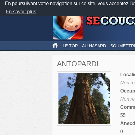
En poursuivant votre navigation sur ce site, vous acceptez l'u
En savoir plus
LE TOP
AU HASARD
SOUMETTR
ANTOPARDI
Locali
Non re
Occupa
Non re
Comme
55
Anecdo
0