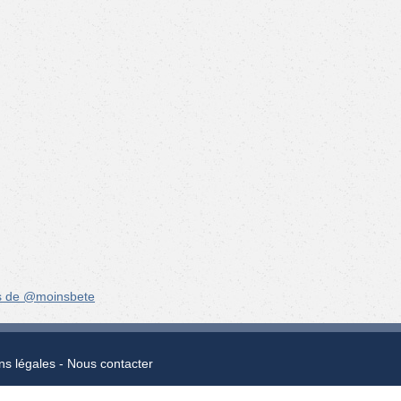
s de @moinsbete
ns légales
Nous contacter