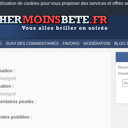
tilisation de cookies pour vous proposer des services et offres a
Nos applications mobiles
Newsletter
Facebook
Twitter
Fee
E
SUIVI DES COMMENTAIRES
FAVORIS
MODÉRATION
BLOG 
Rece
sation :
nouve
nseigné
tion :
nseigné
ntaires postés :
tes publiées :