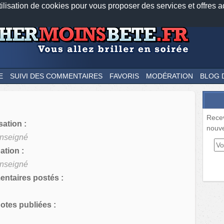
tilisation de cookies pour vous proposer des services et offres a
Nos applications mobiles
Newsletter
Facebook
Twitter
Fee
E
SUIVI DES COMMENTAIRES
FAVORIS
MODÉRATION
BLOG 
Rece
sation :
nouve
nseigné
tion :
nseigné
ntaires postés :
tes publiées :