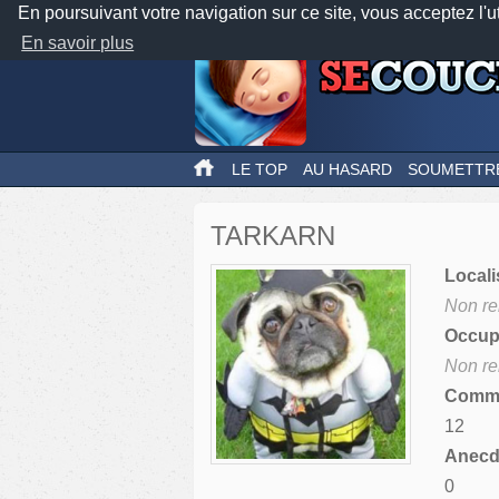
En poursuivant votre navigation sur ce site, vous acceptez l'u
En savoir plus
LE TOP
AU HASARD
SOUMETTR
TARKARN
Locali
Non re
Occupa
Non re
Comme
12
Anecdo
0