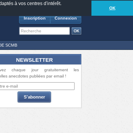
daptés à vos centres d'intérêt.
18881
anecdotes
-
530
lecteurs connectés
ds
OK
Inscription
Connexion
DE SCMB
NEWSLETTER
vez chaque jour gratuitement les
lles anecdotes publiées par email !