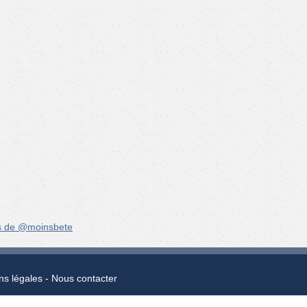
s de @moinsbete
ns légales
Nous contacter