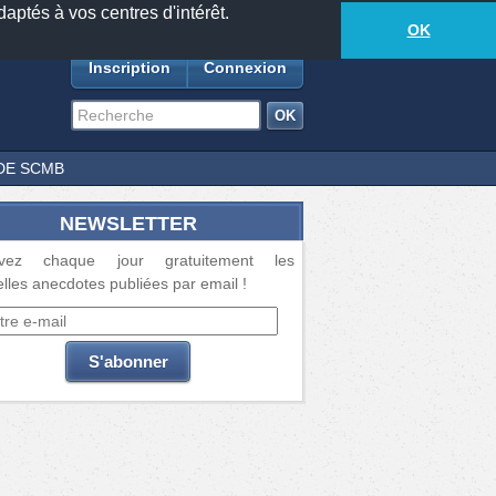
daptés à vos centres d'intérêt.
18877
anecdotes
-
569
lecteurs connectés
ds
OK
Inscription
Connexion
DE SCMB
NEWSLETTER
vez chaque jour gratuitement les
lles anecdotes publiées par email !