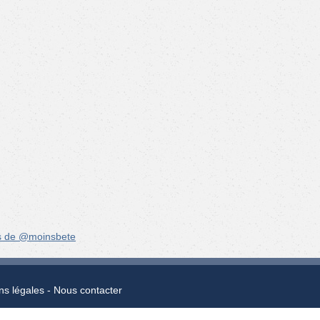
s de @moinsbete
ns légales
Nous contacter