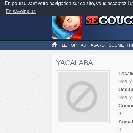
En poursuivant votre navigation sur ce site, vous acceptez l'u
En savoir plus
LE TOP
AU HASARD
SOUMETTR
YACALABA
Locali
Non re
Occupa
Non re
Comme
8
Anecdo
0