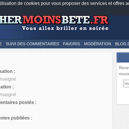
tilisation de cookies pour vous proposer des services et offres a
Nos applications mobiles
Newsletter
Facebook
Twitter
Fee
E
SUIVI DES COMMENTAIRES
FAVORIS
MODÉRATION
BLOG 
Rece
sation :
nouve
nseigné
tion :
nseigné
ntaires postés :
tes publiées :