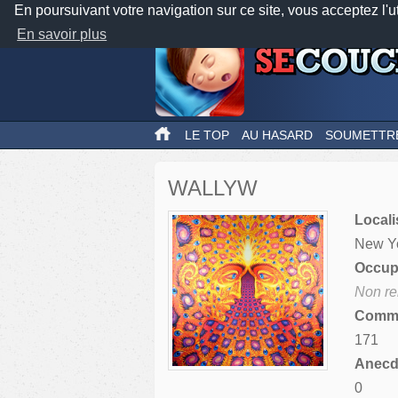
En poursuivant votre navigation sur ce site, vous acceptez l'u
En savoir plus
LE TOP
AU HASARD
SOUMETTR
WALLYW
Locali
New Y
Occupa
Non re
Comme
171
Anecdo
0