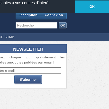
daptés à vos centres d'intérêt.
18881
anecdotes
-
560
lecteurs connectés
ds
OK
Inscription
Connexion
DE SCMB
NEWSLETTER
vez chaque jour gratuitement les
lles anecdotes publiées par email !