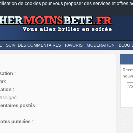
tilisation de cookies pour vous proposer des services et offres a
Nos applications mobiles
Newsletter
Facebook
Twitter
Fee
E
SUIVI DES COMMENTAIRES
FAVORIS
MODÉRATION
BLOG 
Rece
sation :
nouve
ork
tion :
nseigné
ntaires postés :
tes publiées :