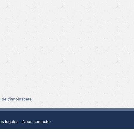
s de @moinsbete
ns légales
Nous contacter