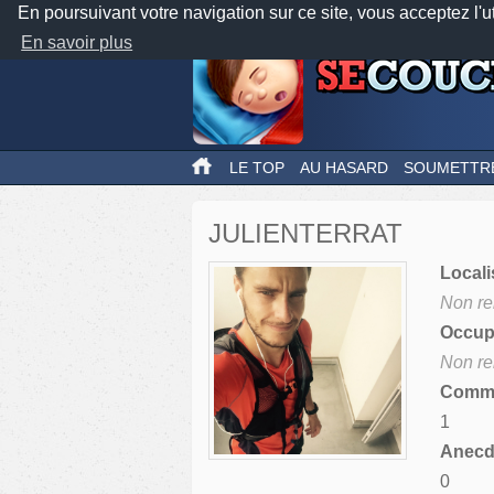
En poursuivant votre navigation sur ce site, vous acceptez l'u
En savoir plus
LE TOP
AU HASARD
SOUMETTR
JULIENTERRAT
Locali
Non re
Occupa
Non re
Comme
1
Anecdo
0