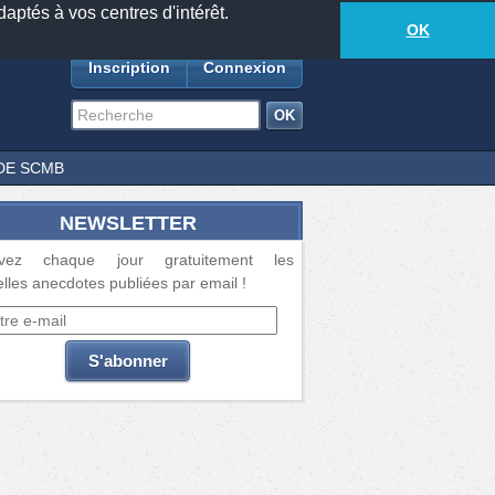
daptés à vos centres d'intérêt.
18889
anecdotes
-
565
lecteurs connectés
ds
OK
Inscription
Connexion
DE SCMB
NEWSLETTER
vez chaque jour gratuitement les
lles anecdotes publiées par email !