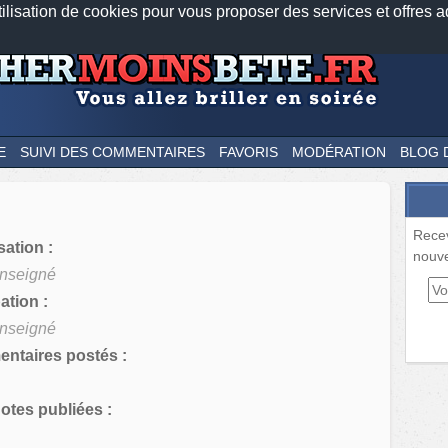
tilisation de cookies pour vous proposer des services et offres a
Nos applications mobiles
Newsletter
Facebook
Twitter
Fee
E
SUIVI DES COMMENTAIRES
FAVORIS
MODÉRATION
BLOG 
Rece
sation :
nouve
nseigné
tion :
nseigné
ntaires postés :
tes publiées :