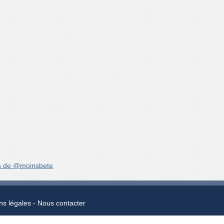
s de @moinsbete
ns légales
Nous contacter