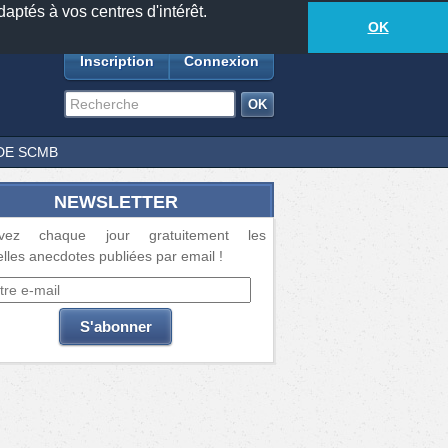
daptés à vos centres d'intérêt.
18881
anecdotes
-
414
lecteurs connectés
ds
OK
Inscription
Connexion
DE SCMB
NEWSLETTER
vez chaque jour gratuitement les
lles anecdotes publiées par email !