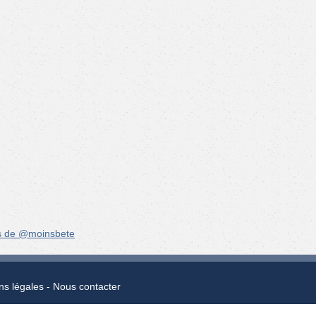
s de @moinsbete
ns légales
Nous contacter