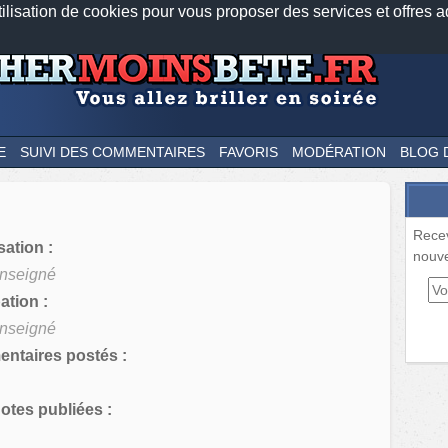
tilisation de cookies pour vous proposer des services et offres a
Nos applications mobiles
Newsletter
Facebook
Twitter
Fee
E
SUIVI DES COMMENTAIRES
FAVORIS
MODÉRATION
BLOG 
Rece
sation :
nouve
nseigné
tion :
nseigné
ntaires postés :
tes publiées :