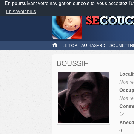
En poursuivant votre navigation sur ce site, vous acceptez l'u
En savoir plus
LE TOP
AU HASARD
SOUMETTR
BOUSSIF
Locali
Non re
Occupa
Non re
Comme
14
Anecdo
0