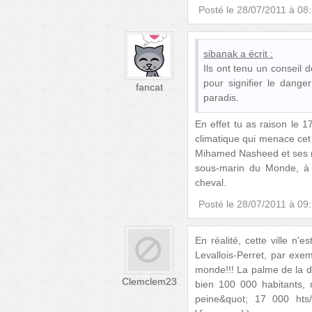
Posté le
28/07/2011 à 08
sibanak
a écrit :
Ils ont tenu un conseil 
pour signifier le dang
fancat
paradis.
En effet tu as raison le 1
climatique qui menace cet a
Mihamed Nasheed et ses min
sous-marin du Monde, à 
cheval.
Posté le
28/07/2011 à 09
En réalité, cette ville n
Levallois-Perret, par exe
monde!!! La palme de la de
Clemclem23
bien 100 000 habitants, m
peine&quot; 17 000 hts