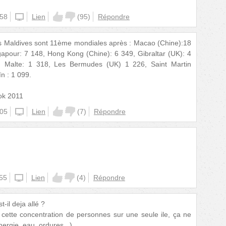
:58
unknown
Lien
(
95
)
Répondre
es Maldives sont 11ème mondiales après : Macao (Chine):18
apour: 7 148, Hong Kong (Chine): 6 349, Gibraltar (UK): 4
7, Malte: 1 318, Les Bermudes (UK) 1 226, Saint Martin
n : 1 099.
ok 2011
:05
unknown
Lien
(
7
)
Répondre
:55
unknown
Lien
(
4
)
Répondre
t-il deja allé ?
 cette concentration de personnes sur une seule ile, ça ne
nergie, eau, ordures...)