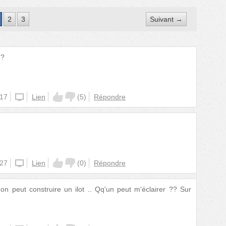
2
3
Suivant →
 ?
:17
unknown
Lien
(
5
)
Répondre
:27
unknown
Lien
(
0
)
Répondre
n peut construire un ilot .. Qq'un peut m'éclairer ?? Sur