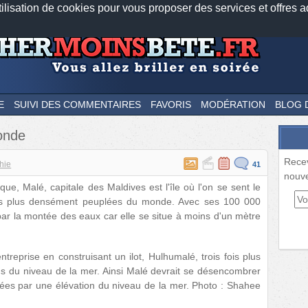
tilisation de cookies pour vous proposer des services et offres a
Nos applications mobiles
Newsletter
Facebook
Twitter
Fee
E
SUIVI DES COMMENTAIRES
FAVORIS
MODÉRATION
BLOG 
monde
Rece
hie
41
nouve
que, Malé, capitale des Maldives est l'île où l'on se sent le
es les plus densément peuplées du monde. Avec ses 100 000
par la montée des eaux car elle se situe à moins d'un mètre
reprise en construisant un ilot, Hulhumalé, trois fois plus
us du niveau de la mer. Ainsi Malé devrait se désencombrer
cées par une élévation du niveau de la mer. Photo : Shahee