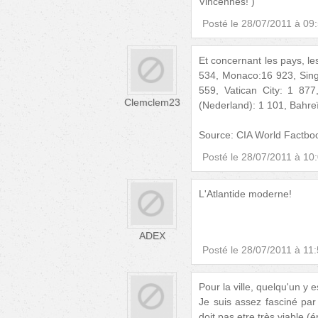
Vincennes! )
Posté le
28/07/2011 à 09
Et concernant les pays, l
534, Monaco:16 923, Sing
559, Vatican City: 1 87
Clemclem23
(Nederland): 1 101, Bahreï
Source: CIA World Factbo
Posté le
28/07/2011 à 10
L'Atlantide moderne!
ADEX
Posté le
28/07/2011 à 11
Pour la ville, quelqu'un y es
Je suis assez fasciné par
doit pas etre très viable (é