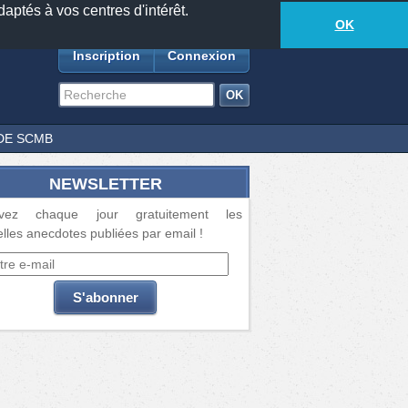
daptés à vos centres d'intérêt.
18881
anecdotes
-
528
lecteurs connectés
ds
OK
Inscription
Connexion
DE SCMB
NEWSLETTER
vez chaque jour gratuitement les
lles anecdotes publiées par email !