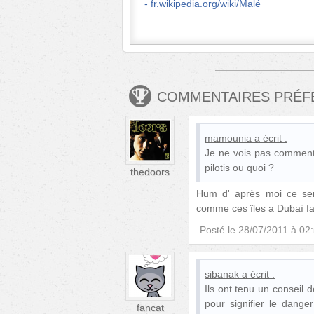
fr.wikipedia.org/wiki/Malé
COMMENTAIRES PRÉ
mamounia
a écrit :
Je ne vois pas comment 
pilotis ou quoi ?
thedoors
Hum d' après moi ce ser
comme ces îles a Dubaï fa
Posté le
28/07/2011 à 02
sibanak
a écrit :
Ils ont tenu un conseil 
pour signifier le dang
fancat