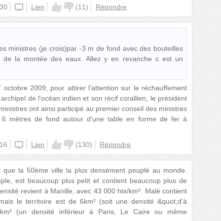
:30
unknown
Lien
(
11
)
Répondre
des ministres (je crois)par -3 m de fond avec des bouteilles
er de la montée des eaux. Allez y en revanche c est un
7 octobre 2009, pour attirer l'attention sur le réchauffement
rchipel de l'océan indien et son récif corallien, le président
istres ont ainsi participé au premier conseil des ministres
6 mètres de fond autour d'une table en forme de fer à
:16
unknown
Lien
(
130
)
Répondre
'est que la 50ème ville la plus densément peuplé au monde.
mple, est beaucoup plus petit et contient beaucoup plus de
nsité revient à Manille, avec 43 000 hts/km². Malé contient
ais le territoire est de 6km² (soit une densité &quot;d'à
/km² (un densité inférieur à Paris, Le Caire ou même