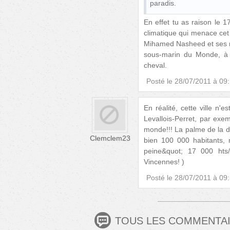
paradis.
En effet tu as raison le 1
climatique qui menace cet a
Mihamed Nasheed et ses min
sous-marin du Monde, à 
cheval.
Posté le
28/07/2011 à 09
En réalité, cette ville n
Levallois-Perret, par exe
monde!!! La palme de la de
Clemclem23
bien 100 000 habitants, m
peine&quot; 17 000 hts
Vincennes! )
Posté le
28/07/2011 à 09
TOUS LES COMMENTA