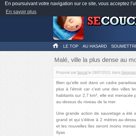
En poursuivant votre navigation sur ce site, vous acceptez l'u
En savoir plus
LE TOP
AU HASARD
SOUMETTR
Malé, ville la plus dense au 
Proposé par
fancat
le
28/07/2011
dans
Géograp
Bien qu'elle soit dans un cadre paradisia
plus à l'étroit car c'est une des vill
habitants sur 2,7 km², elle est menacée 
au-dessus du niveau de la mer.
Une grande action de sauvetage a été ent
grand et qui s'élève à 2 mètres au-dess
et les nouvelles îles seront moins mena
Ilyas