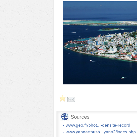
Sources
www.geo.fr/phot...-densite-record
www.yannarthusb...yann2/index.php