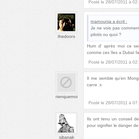
Posté le
28/07/2011 à 02
mamounia
a écrit :
Je ne vois pas comment 
pilotis ou quoi ?
thedoors
Hum d' après moi ce ser
comme ces îles a Dubaï fa
Posté le
28/07/2011 à 02
Il me semble qu'en Mongo
carre :x
rienquemoi
Posté le
28/07/2011 à 07
Ils ont tenu un conseil d
pour signifier le danger d
sibanak