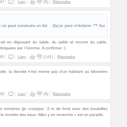
:47
unknown
Lien
(
5
)
Répondre
on peut construire un ilot .. Qq'un peut m'éclairer ?? Sur
ait en déposant du sable, du sable et encore du sable,
briquées par l homme. A confirmer :)
:55
unknown
Lien
(
141
)
Répondre
lie, la densite n'est meme pas d'un habitant au kilometre
:30
unknown
Lien
(
8
)
Répondre
es ministres (je crois)par -3 m de fond avec des bouteilles
e la montée des eaux. Allez y en revanche c est un paradis.