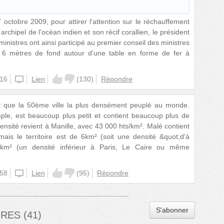
7 octobre 2009, pour attirer l'attention sur le réchauffement
rchipel de l'océan indien et son récif corallien, le président
istres ont ainsi participé au premier conseil des ministres
6 mètres de fond autour d'une table en forme de fer à
:16
unknown
Lien
(
130
)
Répondre
'est que la 50ème ville la plus densément peuplé au monde.
mple, est beaucoup plus petit et contient beaucoup plus de
nsité revient à Manille, avec 43 000 hts/km². Malé contient
ais le territoire est de 6km² (soit une densité &quot;d'à
/km² (un densité inférieur à Paris, Le Caire ou même
:58
unknown
Lien
(
95
)
Répondre
S'abonner
IRES
(
41
)