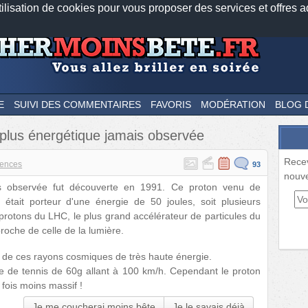
tilisation de cookies pour vous proposer des services et offres a
Nos applications mobiles
Newsletter
Facebook
Twitter
Fee
E
SUIVI DES COMMENTAIRES
FAVORIS
MODÉRATION
BLOG 
 plus énergétique jamais observée
Rece
iences
93
nouve
ais observée fut découverte en 1991. Ce proton venu de
 était porteur d'une énergie de 50 joules, soit plusieurs
s protons du LHC, le plus grand accélérateur de particules du
roche de celle de la lumière.
ne de ces rayons cosmiques de très haute énergie.
alle de tennis de 60g allant à 100 km/h. Cependant le proton
e fois moins massif !
Je me coucherai moins bête
Je le savais déjà