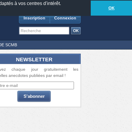
daptés à vos centres d'intérêt.
18877
anecdotes
-
524
lecteurs connectés
ds
OK
Inscription
Connexion
DE SCMB
NEWSLETTER
vez chaque jour gratuitement les
lles anecdotes publiées par email !