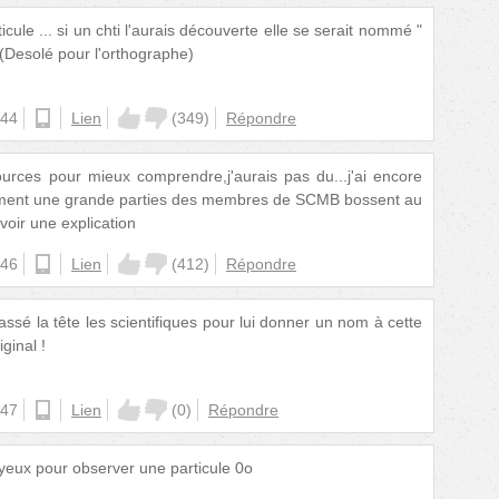
icule ... si un chti l'aurais découverte elle se serait nommé "
 (Desolé pour l'orthographe)
:44
android
Lien
(
349
)
Répondre
sources pour mieux comprendre,j'aurais pas du...j'ai encore
ment une grande parties des membres de SCMB bossent au
oir une explication
:46
ios
Lien
(
412
)
Répondre
assé la tête les scientifiques pour lui donner un nom à cette
iginal !
:47
android
Lien
(
0
)
Répondre
 yeux pour observer une particule 0o