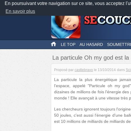
En poursuivant votre navigation sur ce site, vous acceptez l'u
En savoir plus
LE TOP
AU HASARD
SOUMETTR
La particule Oh my god est la
Proposé par
castlebravo
le
13/10/2014
dans
Sc
La particule la plus énergétique jam
l'espace, appelé "Particule oh my god"
dizaines de millions de fois l'énergie de
monde ! Elle avançait à une vitesse très p
Les chercheurs ignorent toujours l'origi
50 joules, c'est aussi l'énergie d'une b
est 10 millions de milliards de milliards d