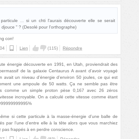
articule ... si un chti l'aurais découverte elle se serait
 djouce " ? (Desolé pour l'orthographe)
ing con!
:04
android
Lien
(
115
)
Répondre
aute énergie découverte en 1991, en Utah, proviendrait des
upermassif de la galaxie Centaurus A avant d’avoir voyagé
n avait un niveau d’énergie d’environ 50 joules, ce qui est
vement une ampoule de 50 watts. Ça ne semble pas être
is comme un simple proton pèse 0,167 avec 26 zéros
e vitesse incroyable. On a calculé cette vitesse comme étant
9999999999995%
ême si cette particule à la masse-énergie d’une balle de
tés par l’une d’entre elle à la tête alors que vous marchiez
z pas frappés à en perdre conscience.
:07
android
Lien
(
83
)
Répondre