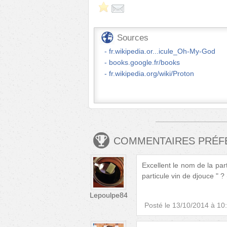
Sources
fr.wikipedia.or...icule_Oh-My-God
books.google.fr/books
fr.wikipedia.org/wiki/Proton
COMMENTAIRES PRÉ
Excellent le nom de la part
particule vin de djouce " ?
Lepoulpe84
Posté le
13/10/2014 à 10