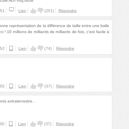
icule Ach můj bože
:51
Lien
(
251
)
Répondre
nne représentation de la différence de taille entre une balle
 ! 10 millions de milliards de milliards de fois, c'est facile à
:52
ios
Lien
(
74
)
Répondre
:55
android
Lien
(
37
)
Répondre
nis extraterrestre...
:00
android
Lien
(
37
)
Répondre