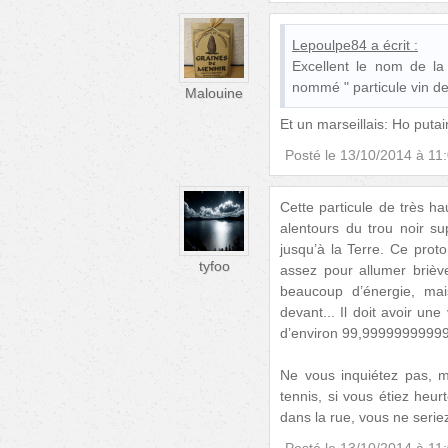
Lepoulpe84
a écrit :
Excellent le nom de la p
nommé " particule vin de
Malouine
Et un marseillais: Ho puta
Posté le
13/10/2014 à 11
Cette particule de très h
alentours du trou noir s
jusqu’à la Terre. Ce proto
tyfoo
assez pour allumer briè
beaucoup d’énergie, ma
devant... Il doit avoir un
d’environ 99,999999999
Ne vous inquiétez pas, m
tennis, si vous étiez heur
dans la rue, vous ne serie
Posté le
13/10/2014 à 11