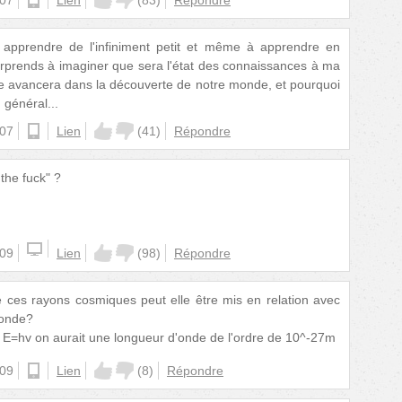
à apprendre de l'infiniment petit et même à apprendre en
urprends à imaginer que sera l'état des connaissances à ma
e avancera dans la découverte de notre monde, et pourquoi
général...
:07
android
Lien
(
41
)
Répondre
the fuck" ?
:09
Lien
(
98
)
Répondre
 ces rayons cosmiques peut elle être mis en relation avec
'onde?
e E=hv on aurait une longueur d'onde de l'ordre de 10^-27m
:09
ios
Lien
(
8
)
Répondre