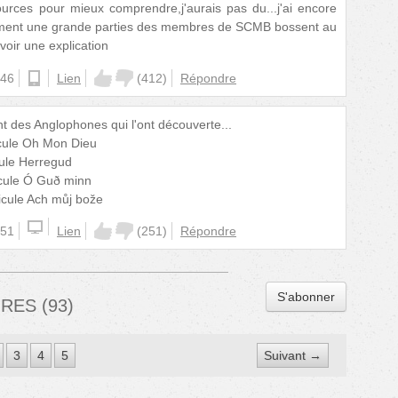
sources pour mieux comprendre,j'aurais pas du...j'ai encore
ment une grande parties des membres de SCMB bossent au
oir une explication
:46
ios
Lien
(
412
)
Répondre
t des Anglophones qui l'ont découverte...
icule Oh Mon Dieu
cule Herregud
icule Ó Guð minn
icule Ach můj bože
:51
Lien
(
251
)
Répondre
S'abonner
IRES
(
93
)
3
4
5
Suivant →