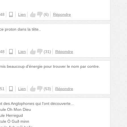
:48
android
Lien
(
6
)
Répondre
e proton dans la tête..
:48
ios
Lien
(
31
)
Répondre
mis beaucoup d'énergie pour trouver le nom par contre.
:51
ios
Lien
(
53
)
Répondre
t des Anglophones qui l'ont découverte...
icule Oh Mon Dieu
cule Herregud
icule Ó Guð minn