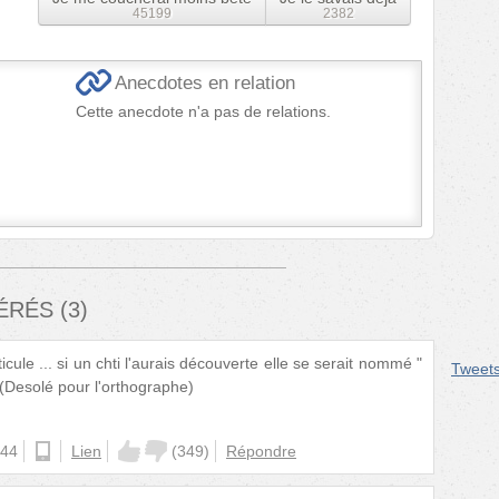
45199
2382
Anecdotes en relation
Cette anecdote n'a pas de relations.
FÉRÉS
(
3
)
icule ... si un chti l'aurais découverte elle se serait nommé "
Tweet
 (Desolé pour l'orthographe)
:44
android
Lien
(
349
)
Répondre