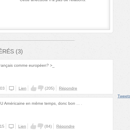
FÉRÉS
(
3
)
 français comme européen? >_
:03
unknown
Lien
(
205
)
Répondre
Tweet
OU Américaine en même temps, donc bon ... .
:15
unknown
Lien
(
84
)
Répondre