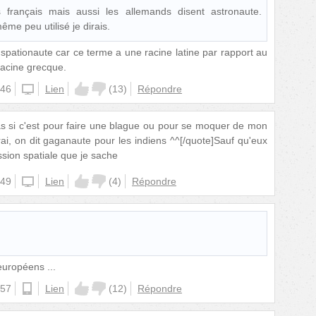
 français mais aussi les allemands disent astronaute.
me peu utilisé je dirais.
spationaute car ce terme a une racine latine par rapport au
racine grecque.
:46
iphone
Lien
(
13
)
Répondre
as si c'est pour faire une blague ou pour se moquer de mon
ai, on dit gaganaute pour les indiens ^^[/quote]Sauf qu'eux
ission spatiale que je sache
:49
iphone
Lien
(
4
)
Répondre
 européens ...
:57
android
Lien
(
12
)
Répondre