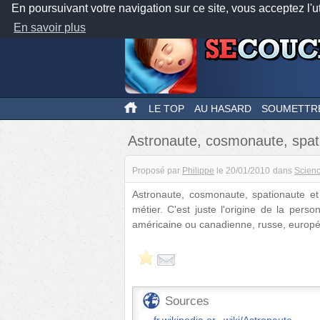
En poursuivant votre navigation sur ce site, vous acceptez l'u
En savoir plus
LE TOP
AU HASARD
SOUMETTR
Astronaute, cosmonaute, spati
Proposé par
Philippe
le
20/01/2010
dans
Scien
Astronaute, cosmonaute, spationaute e
métier. C'est juste l'origine de la pers
américaine ou canadienne, russe, europé
Sources