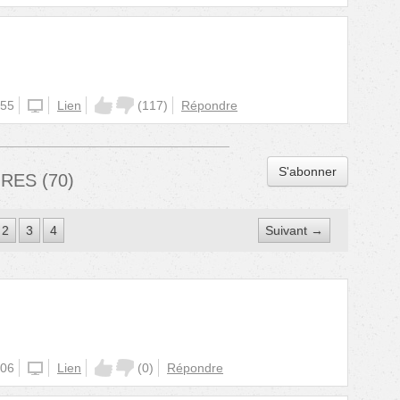
)
:55
iphone
Lien
(
117
)
Répondre
S'abonner
IRES
(
70
)
2
3
4
Suivant →
:06
unknown
Lien
(
0
)
Répondre