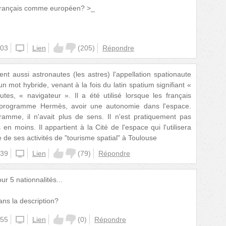
 français comme européen? >_
:03
unknown
Lien
(
205
)
Répondre
lent aussi astronautes (les astres) l'appellation spationaute
n mot hybride, venant à la fois du latin spatium signifiant «
es, « navigateur ». Il a été utilisé lorsque les français
u programme Hermès, avoir une autonomie dans l'espace.
amme, il n'avait plus de sens. Il n'est pratiquement pas
 en moins. Il appartient à la Cité de l'espace qui l'utilisera
 de ses activités de "tourisme spatial" à Toulouse
:39
unknown
Lien
(
79
)
Répondre
r 5 nationnalités...
ans la description?
:55
unknown
Lien
(
0
)
Répondre