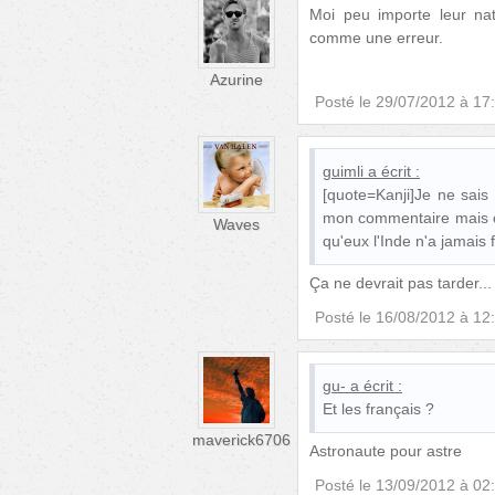
Moi peu importe leur nat
comme une erreur.
Azurine
Posté le
29/07/2012 à 17
guimli
a écrit :
[quote=Kanji]Je ne sais
mon commentaire mais c'
Waves
qu'eux l'Inde n'a jamais 
Ça ne devrait pas tarder...
Posté le
16/08/2012 à 12
gu-
a écrit :
Et les français ?
maverick6706
Astronaute pour astre
Posté le
13/09/2012 à 02