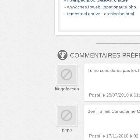
fr.wikipedia.or...wiki/Astronaute
www.cnes.fr/web...spationaute.php
tempsreel.nouve...e-chinoise.html
COMMENTAIRES PRÉ
Tu ne considères pas les
kingofocean
Posté le
28/07/2010 à 01
Ben il a mis Canadienne 
pepa
Posté le
17/11/2010 à 02