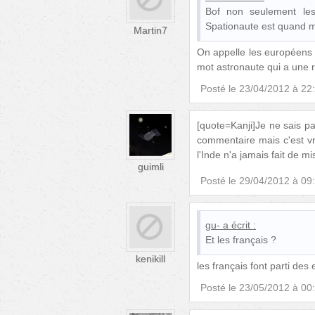
Bof non seulement les
Spationaute est quand mê
Martin7
On appelle les européens 
mot astronaute qui a une 
Posté le
23/04/2012 à 22
[quote=Kanji]Je ne sais p
commentaire mais c'est vr
l'Inde n'a jamais fait de m
guimli
Posté le
29/04/2012 à 09
gu-
a écrit :
Et les français ?
kenikill
les français font parti des
Posté le
23/05/2012 à 00