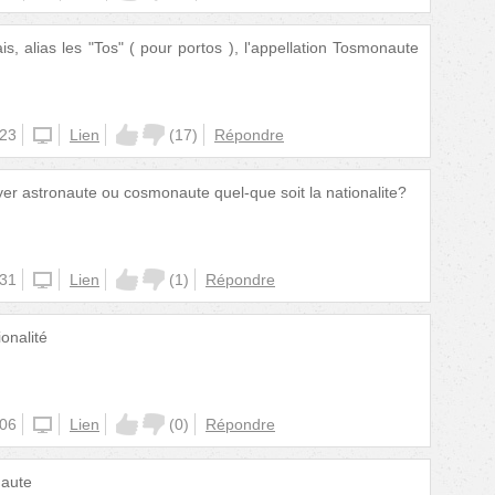
is, alias les "Tos" ( pour portos ), l'appellation Tosmonaute
:23
iphone
Lien
(
17
)
Répondre
er astronaute ou cosmonaute quel-que soit la nationalite?
:31
iphone
Lien
(
1
)
Répondre
ionalité
:06
iphone
Lien
(
0
)
Répondre
naute