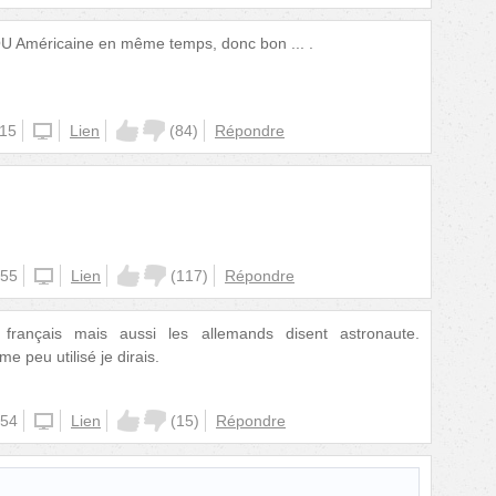
OU Américaine en même temps, donc bon ... .
:15
unknown
Lien
(
84
)
Répondre
)
:55
iphone
Lien
(
117
)
Répondre
français mais aussi les allemands disent astronaute.
 peu utilisé je dirais.
:54
iphone
Lien
(
15
)
Répondre