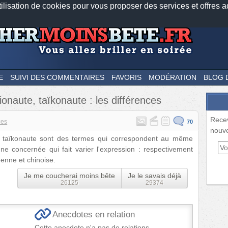
tilisation de cookies pour vous proposer des services et offres a
Nos applications mobiles
Newsletter
Facebook
Twitter
Fee
E
SUIVI DES COMMENTAIRES
FAVORIS
MODÉRATION
BLOG 
onaute, taïkonaute : les différences
Rece
ces
70
nouve
t taïkonaute sont des termes qui correspondent au même
onne concernée qui fait varier l'expression : respectivement
enne et chinoise.
Je me coucherai moins bête
Je le savais déjà
26125
29374
Anecdotes en relation
Cette anecdote n'a pas de relations.