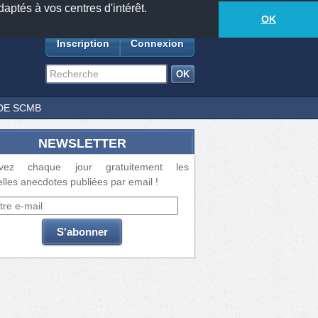
daptés à vos centres d'intérêt.
18877
anecdotes
-
612
lecteurs connectés
ds
OK
Inscription
Connexion
DE SCMB
NEWSLETTER
vez chaque jour gratuitement les
lles anecdotes publiées par email !