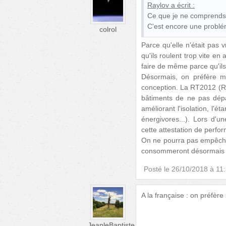
Raylov
a écrit :
Ce que je ne comprends p
C'est encore une problé
colrol
Parce qu'elle n'était pas
qu'ils roulent trop vite e
faire de même parce qu'ils 
Désormais, on préfère me
conception. La RT2012 (R
bâtiments de ne pas dép
améliorant l'isolation, l'é
énergivores...). Lors d'u
cette attestation de perfo
On ne pourra pas empêcher 
consommeront désormais mo
Posté le
26/10/2018 à 11
A la française : on préfèr
JeanleBaptiste