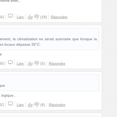
 même effet...
:42
Lien
(
18
)
Répondre
ment, la climatisation ne serait autorisée que lorsque la
des locaux dépasse 26°C.
ue
:50
Lien
(
5
)
Répondre
ique
logique...
:52
Lien
(
8
)
Répondre