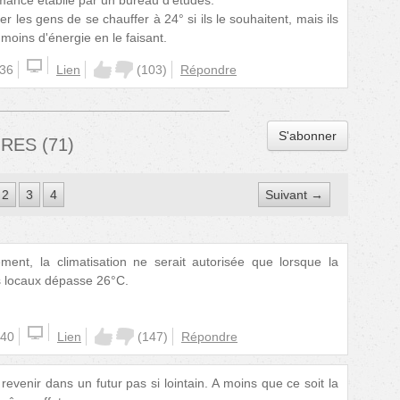
rmance établie par un bureau d'études.
les gens de se chauffer à 24° si ils le souhaitent, mais ils
ins d'énergie en le faisant.
:36
Lien
(
103
)
Répondre
S'abonner
IRES
(
71
)
2
3
4
Suivant →
ent, la climatisation ne serait autorisée que lorsque la
s locaux dépasse 26°C.
:40
Lien
(
147
)
Répondre
revenir dans un futur pas si lointain. A moins que ce soit la