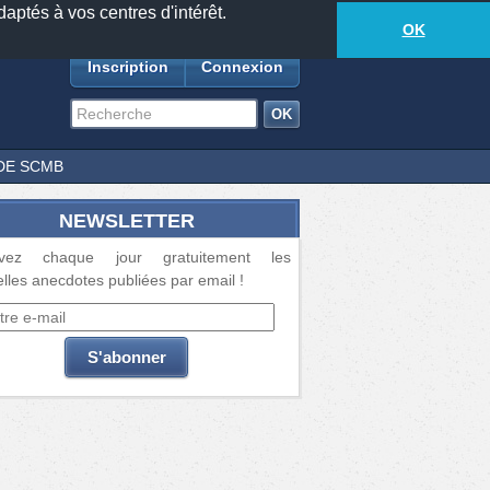
daptés à vos centres d'intérêt.
18881
anecdotes
-
565
lecteurs connectés
ds
OK
Inscription
Connexion
DE SCMB
NEWSLETTER
vez chaque jour gratuitement les
lles anecdotes publiées par email !