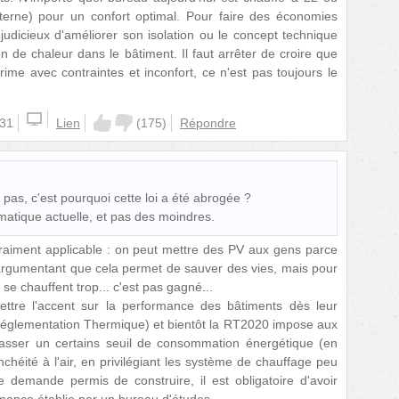
erne) pour un confort optimal. Pour faire des économies
s judicieux d'améliorer son isolation ou le concept technique
on de chaleur dans le bâtiment. Il faut arrêter de croire que
ime avec contraintes et inconfort, ce n'est pas toujours le
:31
Lien
(
175
)
Répondre
as, c'est pourquoi cette loi a été abrogée ?
matique actuelle, et pas des moindres.
 vraiment applicable : on peut mettre des PV aux gens parce
n argumentant que cela permet de sauver des vies, mais pour
se chauffent trop... c'est pas gagné...
ttre l'accent sur la performance des bâtiments dès leur
églementation Thermique) et bientôt la RT2020 impose aux
asser un certains seuil de consommation énergétique (en
tanchéité à l'air, en privilégiant les système de chauffage peu
ne demande permis de construire, il est obligatoire d'avoir