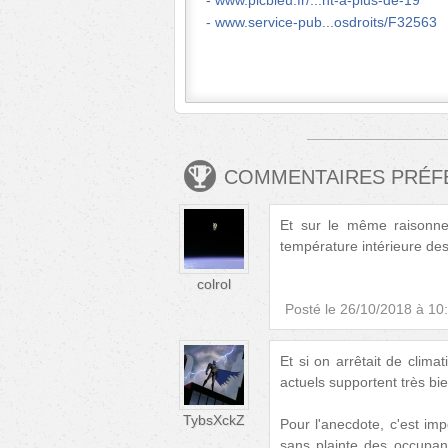
www.picbleu.fr/...nt-a-plus-de-19
www.service-pub...osdroits/F32563
COMMENTAIRES PRÉ
Et sur le même raisonnem
température intérieure de
colrol
Posté le
26/10/2018 à 10
Et si on arrêtait de clim
actuels supportent très b
TybsXckZ
Pour l'anecdote, c'est i
sans plainte des occupan