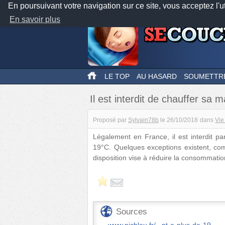
En poursuivant votre navigation sur ce site, vous acceptez l'u
En savoir plus
LE TOP
AU HASARD
SOUMETTR
Il est interdit de chauffer sa
Proposé par
Sylvain78b
le
26/10/2018
dans
Vie
Légalement en France, il est interdit p
19°C. Quelques exceptions existent, co
disposition vise à réduire la consommati
Sources