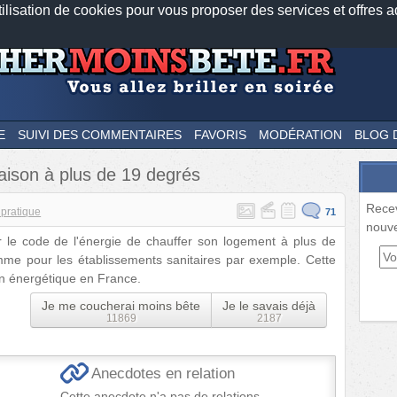
tilisation de cookies pour vous proposer des services et offres a
Nos applications mobiles
Newsletter
Facebook
Twitter
Fee
E
SUIVI DES COMMENTAIRES
FAVORIS
MODÉRATION
BLOG 
 maison à plus de 19 degrés
Rece
 pratique
71
nouve
ar le code de l'énergie de chauffer son logement à plus de
mme pour les établissements sanitaires par exemple. Cette
on énergétique en France.
Je me coucherai moins bête
Je le savais déjà
11869
2187
Anecdotes en relation
Cette anecdote n'a pas de relations.