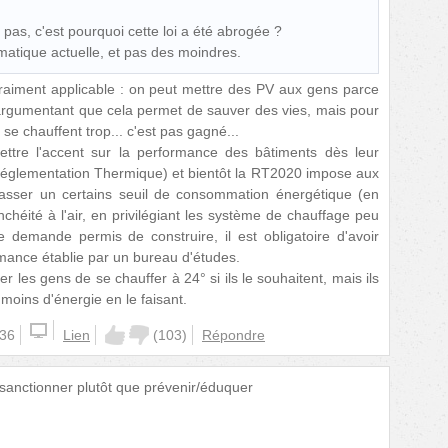
as, c'est pourquoi cette loi a été abrogée ?
matique actuelle, et pas des moindres.
 vraiment applicable : on peut mettre des PV aux gens parce
n argumentant que cela permet de sauver des vies, mais pour
se chauffent trop... c'est pas gagné...
ttre l'accent sur la performance des bâtiments dès leur
églementation Thermique) et bientôt la RT2020 impose aux
asser un certains seuil de consommation énergétique (en
tanchéité à l'air, en privilégiant les système de chauffage peu
ne demande permis de construire, il est obligatoire d'avoir
rmance établie par un bureau d'études.
les gens de se chauffer à 24° si ils le souhaitent, mais ils
ins d'énergie en le faisant.
:36
Lien
(
103
)
Répondre
e sanctionner plutôt que prévenir/éduquer