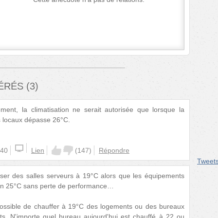
FÉRÉS
(
3
)
ent, la climatisation ne serait autorisée que lorsque la
s locaux dépasse 26°C.
:40
Lien
(
147
)
Répondre
Tweet
atiser des salles serveurs à 19°C alors que les équipements
ien 25°C sans perte de performance…
mpossible de chauffer à 19°C des logements ou des bureaux
ts. N'importe quel bureau aujourd'hui est chauffé à 22 ou