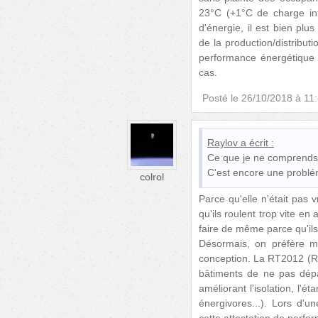
23°C (+1°C de charge int
d'énergie, il est bien plu
de la production/distributi
performance énergétique r
cas.
Posté le
26/10/2018 à 11
Raylov
a écrit :
Ce que je ne comprends p
C'est encore une problé
colrol
Parce qu'elle n'était pas
qu'ils roulent trop vite e
faire de même parce qu'ils 
Désormais, on préfère me
conception. La RT2012 (R
bâtiments de ne pas dép
améliorant l'isolation, l'é
énergivores...). Lors d'u