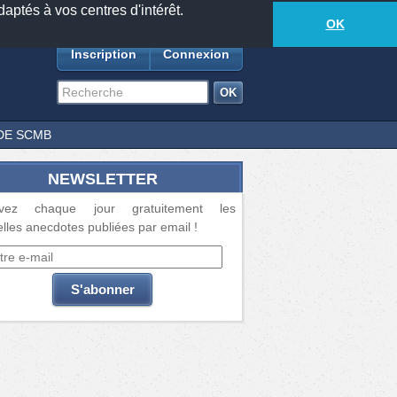
daptés à vos centres d'intérêt.
18877
anecdotes
-
342
lecteurs connectés
ds
OK
Inscription
Connexion
DE SCMB
NEWSLETTER
vez chaque jour gratuitement les
lles anecdotes publiées par email !