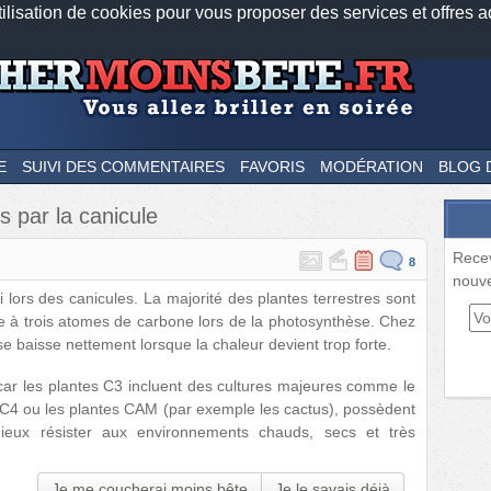
tilisation de cookies pour vous proposer des services et offres a
Nos applications mobiles
Newsletter
Facebook
Twitter
Fee
E
SUIVI DES COMMENTAIRES
FAVORIS
MODÉRATION
BLOG 
s par la canicule
Rece
8
nouve
i lors des canicules. La majorité des plantes terrestres sont
le à trois atomes de carbone lors de la photosynthèse. Chez
èse baisse nettement lorsque la chaleur devient trop forte.
car les plantes C3 incluent des cultures majeures comme le
es C4 ou les plantes CAM (par exemple les cactus), possèdent
ieux résister aux environnements chauds, secs et très
Je me coucherai moins bête
Je le savais déjà