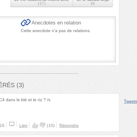
1571
86
Anecdotes en relation
Cette anecdote n'a pas de relations.
FÉRÉS
(
3
)
 dans le blé et le riz ? /s
Tweet
:16
Lien
(
10
)
Répondre