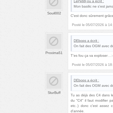
LePetitFou
a écrit :
Mon basilic ne s'est jama
Souil002
C'est donc sûrement grâce 
Posté le
05/07/2026 à 14
DEbops
a écrit :
On fait des OGM avec du 
Proxima51
T’es fou ça va exploser…:-
Posté le
05/07/2026 à 18
DEbops
a écrit :
On fait des OGM avec du 
SturBuff
Tu as déjà des C4 dans l
du "C4" il faut modifier 
etc..) donc c'est assez 
d'année.