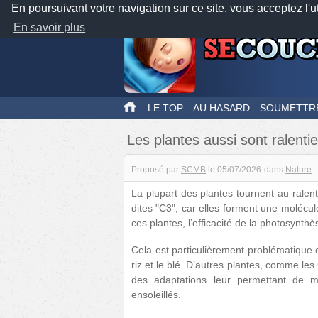
En poursuivant votre navigation sur ce site, vous acceptez l'u
En savoir plus
LE TOP
AU HASARD
SOUMETTR
Les plantes aussi sont ralentie
Proposé par
SCMB
le
05/07/2026
dans
Nature
La plupart des plantes tournent au ralent
dites "C3", car elles forment une molécu
ces plantes, l’efficacité de la photosynth
Cela est particulièrement problématique 
riz et le blé. D’autres plantes, comme l
des adaptations leur permettant de m
ensoleillés.