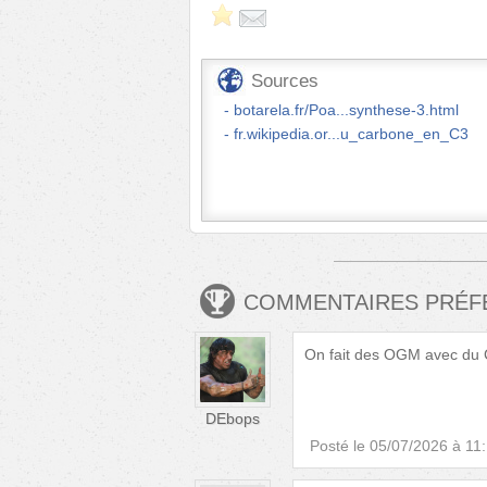
Sources
botarela.fr/Poa...synthese-3.html
fr.wikipedia.or...u_carbone_en_C3
COMMENTAIRES PRÉ
On fait des OGM avec du C4
DEbops
Posté le
05/07/2026 à 11