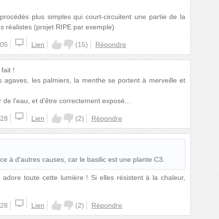
 procédés plus simples qui court-circuitent une partie de la
us réalistes (projet RIPE par exemple)
:05
Lien
(
15
)
Répondre
ait !
es agaves, les palmiers, la menthe se portent à merveille et
r de l'eau, et d'être correctement exposé...
:28
Lien
(
2
)
Répondre
e à d'autres causes, car le basilic est une plante C3.
dore toute cette lumière ! Si elles résistent à la chaleur,
:28
Lien
(
2
)
Répondre