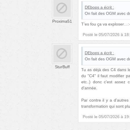
DEbops
a écrit :
On fait des OGM avec du 
Proxima51
T’es fou ça va exploser…:-
Posté le
05/07/2026 à 18
DEbops
a écrit :
On fait des OGM avec du 
SturBuff
Tu as déjà des C4 dans l
du "C4" il faut modifier 
etc..) donc c'est assez 
d'année.
Par contre il y a d'autres
transformation qui sont pl
Posté le
05/07/2026 à 19