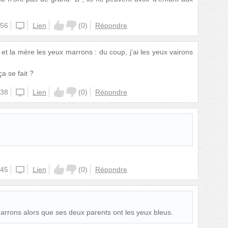
:56
iphone
Lien
(
0
)
Répondre
et la mère les yeux marrons : du coup, j'ai les yeux vairons
 se fait ?
:38
iphone
Lien
(
0
)
Répondre
:45
iphone
Lien
(
0
)
Répondre
arrons alors que ses deux parents ont les yeux bleus.