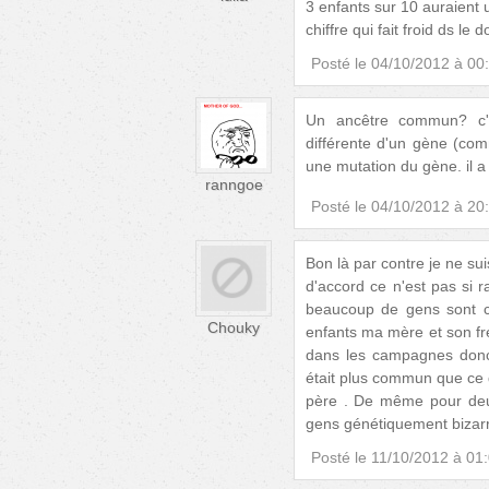
3 enfants sur 10 auraient u
chiffre qui fait froid ds le d
Posté le
04/10/2012 à 00
Un ancêtre commun? c'es
différente d'un gène (co
une mutation du gène. il a
ranngoe
Posté le
04/10/2012 à 20
Bon là par contre je ne su
d'accord ce n'est pas si
beaucoup de gens sont c
Chouky
enfants ma mère et son fre
dans les campagnes donc 
était plus commun que ce q
père . De même pour deux
gens génétiquement bizarr
Posté le
11/10/2012 à 01