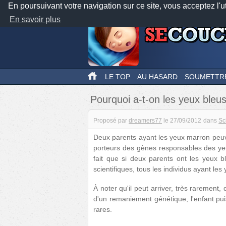
En poursuivant votre navigation sur ce site, vous acceptez l'u
En savoir plus
LE TOP
AU HASARD
SOUMETTR
Pourquoi a-t-on les yeux bleu
Proposé par
dreamers77
le
27/09/2012
dans
Sc
Deux parents ayant les yeux marron peuve
porteurs des gènes responsables des yeu
fait que si deux parents ont les yeux bl
scientifiques, tous les individus ayant l
À noter qu'il peut arriver, très rarement
d'un remaniement génétique, l'enfant pu
rares.