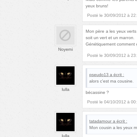
yeux bruns!
Posté le
30/09/2012 à 22
Mon père a les yeux verts 
soit un vert et un marron.
Génétiquement comment ça
Noyemi
Posté le
30/09/2012 à 23
pseudo13
a écrit :
alors c'est ma cousine.
lulla
bécassine ?
Posté le
04/10/2012 à 00
tatadamour
a écrit :
Mon cousin a les yeux m
lulla