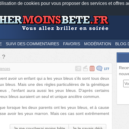
tilisation de cookies pour vous proposer des services et offres a
Nos applications mobiles
Newsletter
Facebook
Twitter
Fee
E
SUIVI DES COMMENTAIRES
FAVORIS
MODÉRATION
BLOG 
s ?
Rece
iences
177
nouve
nt avoir un enfant qui a les yeux bleus s'ils sont tous deux
x bleus. Mais une des règles particulières de la génétique
eus , l'enfant aura aussi les yeux bleus. D'après certains
es yeux bleus auraient un seul et unique ancêtre commun.
, que lorsque les deux parents ont les yeux bleus, et à cause
isse avoir les yeux marron. Mais ces cas sont extrêmement
Je me coucherai moins bête
Je le savais déjà