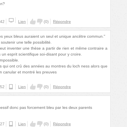
on?
:42
Lien
(
0
)
Répondre
 les yeux bleus auraient un seul et unique ancêtre commun."
soutenir une telle possibilité.
eut inventer une thèse a partir de rien et même contraire a
s un esprit scientifique soi-disant pour y croire.
impossible.
s qui ont crû des années au montres du loch ness alors que
n canular et montré les preuves
:52
android
Lien
(
0
)
Répondre
recessif donc pas forcement bleu par les deux parents
:27
android
Lien
(
0
)
Répondre