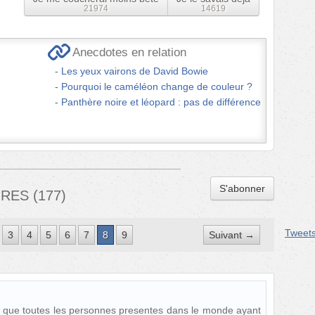
21974
14619
Anecdotes en relation
Les yeux vairons de David Bowie
Pourquoi le caméléon change de couleur ?
Panthère noire et léopard : pas de différence
S'abonner
IRES
(
177
)
Tweet
3
4
5
6
7
8
9
Suivant →
r que toutes les personnes presentes dans le monde ayant