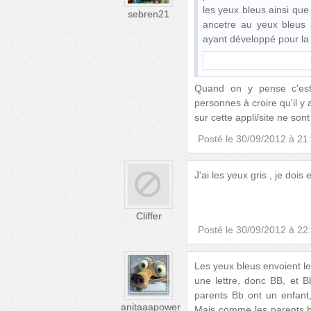
les yeux bleus ainsi que
sebren21
ancetre au yeux bleus
ayant développé pour la p
Quand on y pense c'est
personnes à croire qu'il y
sur cette appli/site ne sont
Posté le
30/09/2012 à 21
J'ai les yeux gris , je dois
Cliffer
Posté le
30/09/2012 à 22
Les yeux bleus envoient le
une lettre, donc BB, et
parents Bb ont un enfant
anitaaapower
Mais comme les parents bb