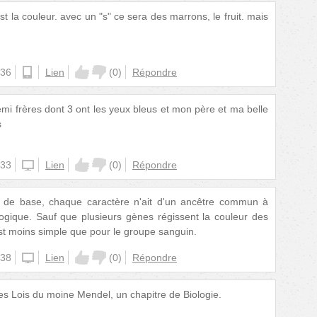
t la couleur. avec un "s" ce sera des marrons, le fruit. mais
:36
android
Lien
(
0
)
Répondre
demi frères dont 3 ont les yeux bleus et mon père et ma belle
s
:33
iphone
Lien
(
0
)
Répondre
e de base, chaque caractère n'ait d'un ancêtre commun à
 logique. Sauf que plusieurs gènes régissent la couleur des
est moins simple que pour le groupe sanguin.
:38
iphone
Lien
(
0
)
Répondre
 les Lois du moine Mendel, un chapitre de Biologie.