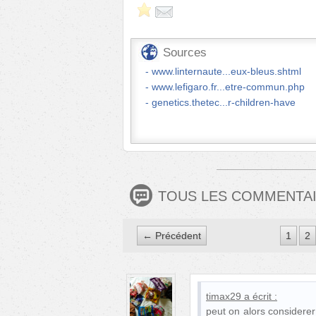
Sources
www.linternaute...eux-bleus.shtml
www.lefigaro.fr...etre-commun.php
genetics.thetec...r-children-have
TOUS LES COMMENTA
← Précédent
1
2
timax29
a écrit :
peut on alors considere