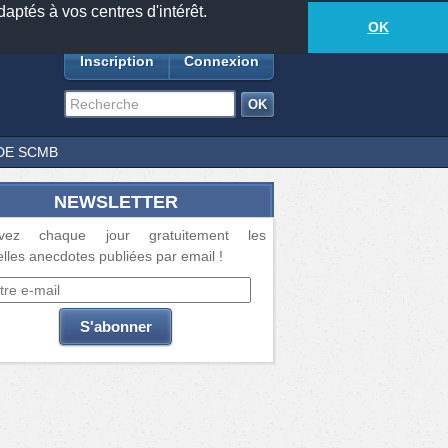
daptés à vos centres d'intérêt.
18881
anecdotes
-
448
lecteurs connectés
ds
OK
Inscription
Connexion
DE SCMB
NEWSLETTER
vez chaque jour gratuitement les
lles anecdotes publiées par email !