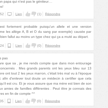
n papa qui n'est pas le géniteur....
os!
:52
iphone
Lien
(
1
)
Répondre
t fortement probable puisqu'un allele et une version
mme les allège A, B et O du sang par exemple) causée par
 bien fallut au moins un type chez qui ça a muté au départ.
:24
android
Lien
(
0
)
Répondre
is pas
 rare que sa , je me rends compte que dans mon entourage
oncernés . Mes grands parents ont les yeux bleu sur 13
re ont tout 2 les yeux marron, c'était très mal vu à l'époque
afin d'enlever tout doute un médecin à certifier que cela
u'il est cru. Et je vous assure que ma mère est bien de son
 amies de familles différentes . Peut être je connais des
es en fin de compte ^^
:05
android
Lien
(
0
)
Répondre