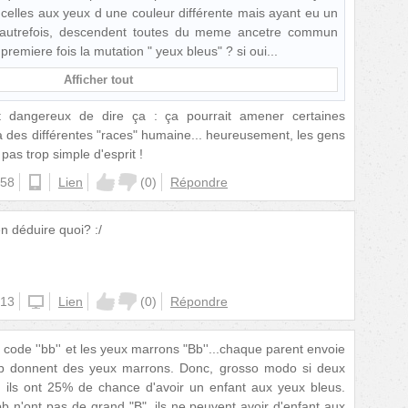
 celles aux yeux d une couleur différente mais ayant eu un
 autrefois, descendent toutes du meme ancetre commun
remiere fois la mutation " yeux bleus" ? si oui
Afficher tout
 dangereux de dire ça : ça pourrait amener certaines
 a des différentes "races" humaine... heureusement, les gens
 pas trop simple d'esprit !
:58
android
Lien
(
0
)
Répondre
 en déduire quoi? :/
:13
iphone
Lien
(
0
)
Répondre
 code ''bb'' et les yeux marrons "Bb''...chaque parent envoie
 Bb donnent des yeux marrons. Donc, grosso modo si deux
, ils ont 25% de chance d'avoir un enfant aux yeux bleus.
 n'ont pas de grand "B", ils ne peuvent avoir d'enfant aux