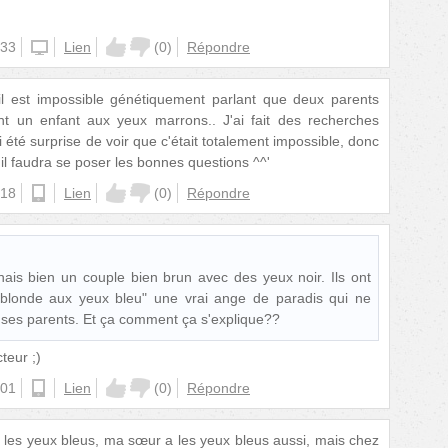
:33
website
Lien
(
0
)
Répondre
 il est impossible génétiquement parlant que deux parents
nt un enfant aux yeux marrons.. J'ai fait des recherches
ai été surprise de voir que c'était totalement impossible, donc
 il faudra se poser les bonnes questions ^^'
:18
android
Lien
(
0
)
Répondre
ais bien un couple bien brun avec des yeux noir. Ils ont
blonde aux yeux bleu" une vrai ange de paradis qui ne
 ses parents. Et ça comment ça s'explique??
teur ;)
:01
ios
Lien
(
0
)
Répondre
 les yeux bleus, ma sœur a les yeux bleus aussi, mais chez