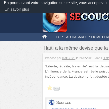
En poursuivant votre navigation sur ce site, vous acceptez l'u
En savoir plus
LE TOP
AU HASARD
SOUMETTR
Haïti a la même devise que la
Proposé par
mat67120
le
26/05/2015
dans
Hist
"Liberté, égalité, fraternité" est la dev
L'influence de la France est réelle puis
indépendance. La devise ne fut adoptée à
Sources