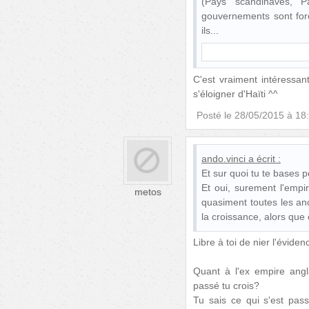
(Pays scandinaves, P
gouvernements sont forc
ils
C'est vraiment intéressa
s'éloigner d'Haïti ^^
Posté le
28/05/2015 à 18
ando.vinci
a écrit :
Et sur quoi tu te bases p
Et oui, surement l'empire
metos
quasiment toutes les an
la croissance, alors que 
Libre à toi de nier l'évidenc
Quant à l'ex empire angl
passé tu crois?
Tu sais ce qui s'est pa