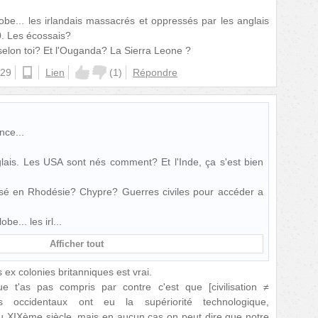
lobe... les irlandais massacrés et oppressés par les anglais
. Les écossais?
selon toi? Et l'Ouganda? La Sierra Leone ?
:29
android
Lien
(
1
)
Répondre
nce...
lais. Les USA sont nés comment? Et l'Inde, ça s'est bien
ssé en Rhodésie? Chypre? Guerres civiles pour accéder a
obe... les irl
Afficher tout
 ex colonies britanniques est vrai.
e t'as pas compris par contre c'est que [civilisation ≠
es occidentaux ont eu la supériorité technologique,
 du XIXème siècle, mais en aucun cas on peut dire que notre