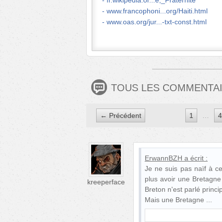
fr.wikipedia.or...é,_Fraternité
www.francophoni...org/Haiti.html
www.oas.org/jur...-txt-const.html
TOUS LES COMMENTA
← Précédent
1
…
4
ErwannBZH
a écrit :
Je ne suis pas naïf à ce
plus avoir une Bretagne 
kreeperface
Breton n'est parlé princip
Mais une Bretagne