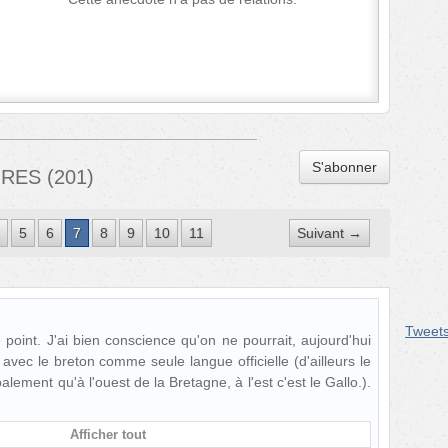
S'abonner
IRES
(
201
)
5
6
7
8
9
10
11
Suivant →
Tweet
 point. J'ai bien conscience qu'on ne pourrait, aujourd'hui
avec le breton comme seule langue officielle (d'ailleurs le
alement qu'à l'ouest de la Bretagne, à l'est c'est le Gallo.).
Afficher tout