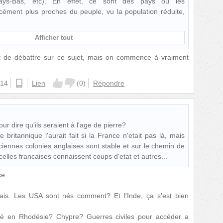
ays-Bas, etc). En effet, ce sont des pays où les
ément plus proches du peuple, vu la population réduite,
Afficher tout
nt de débattre sur ce sujet, mais on commence à vraiment
:14
android
Lien
(
0
)
Répondre
our dire qu'ils seraient à l'age de pierre?
 britannique l'aurait fait si la France n'etait pas là, mais
ciennes colonies anglaises sont stable et sur le chemin de
celles francaises connaissent coups d'etat et autres...
e...
ais. Les USA sont nés comment? Et l'Inde, ça s'est bien
ssé en Rhodésie? Chypre? Guerres civiles pour accéder a