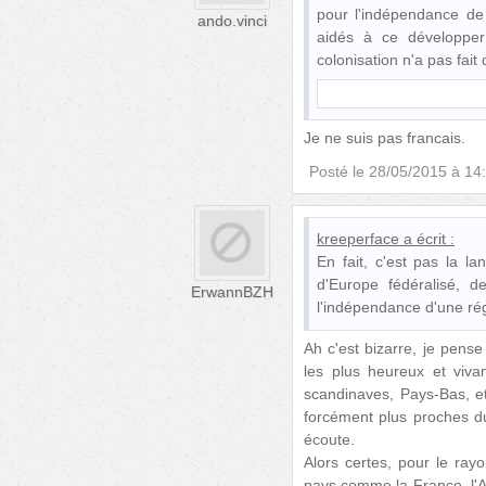
pour l'indépendance de 
ando.vinci
aidés à ce développer
colonisation n'a pas fai
Je ne suis pas francais.
Posté le
28/05/2015 à 14
kreeperface
a écrit :
En fait, c'est pas la 
d'Europe fédéralisé, 
ErwannBZH
l'indépendance d'une ré
Ah c'est bizarre, je pens
les plus heureux et viva
scandinaves, Pays-Bas, e
forcément plus proches du 
écoute.
Alors certes, pour le ra
pays comme la France, l'A