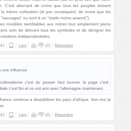
eur. C'est aberrant de croire que tous les peuples doivent
 la même civilisation (et par conséquent, de croire que les
s "sauvages" ou sont à un "stade moins avancé").
 des modèles semblables aux notres tout simplement parce
 pris soin de détruire tous les symboles et de dénigrer les
révolutions indépendantistes.
:41
android
Lien
(
2
)
Répondre
u une influence
 colionalisme c'est du passer faut tourner la page c'est
le c'est fini et on est ami avec l'allemagne maintenant
 france continue a destabiliser les pays d'afrique. ben moi je
as
:42
android
Lien
(
0
)
Répondre