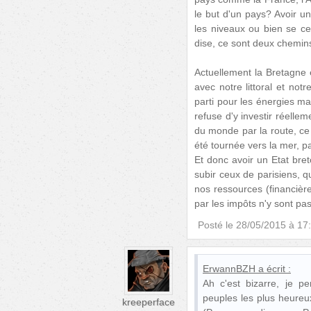
le but d'un pays? Avoir u
les niveaux ou bien se ce
dise, ce sont deux chemins
Actuellement la Bretagne 
avec notre littoral et not
parti pour les énergies ma
refuse d'y investir réellem
du monde par la route, ce
été tournée vers la mer, pa
Et donc avoir un Etat bret
subir ceux de parisiens, q
nos ressources (financièr
par les impôts n'y sont pas 
Posté le
28/05/2015 à 17
ErwannBZH
a écrit :
Ah c'est bizarre, je p
peuples les plus heureu
kreeperface