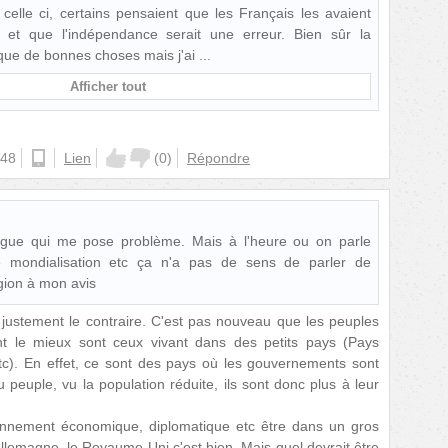
celle ci, certains pensaient que les Français les avaient
 et que l'indépendance serait une erreur. Bien sûr la
t que de bonnes choses mais j'ai
Afficher tout
:48
ios
Lien
(
0
)
Répondre
langue qui me pose problème. Mais à l'heure ou on parle
de mondialisation etc ça n'a pas de sens de parler de
gion à mon avis
e justement le contraire. C'est pas nouveau que les peuples
nt le mieux sont ceux vivant dans des petits pays (Pays
tc). En effet, ce sont des pays où les gouvernements sont
peuple, vu la population réduite, ils sont donc plus à leur
yonnement économique, diplomatique etc être dans un gros
llemagne, le Royaume-Uni c'est bien. Mais quel devrait être