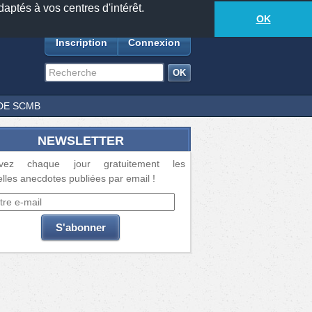
daptés à vos centres d'intérêt.
18877
anecdotes
-
522
lecteurs connectés
ds
OK
Inscription
Connexion
DE SCMB
NEWSLETTER
vez chaque jour gratuitement les
lles anecdotes publiées par email !