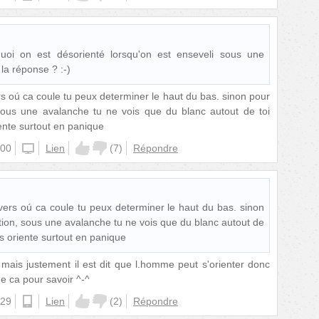
i on est désorienté lorsqu'on est enseveli sous une
la réponse ? :-)
ers oú ca coule tu peux determiner le haut du bas. sinon pour
sous une avalanche tu ne vois que du blanc autout de toi
riente surtout en panique
:00
windowsphone
Lien
(
7
)
Répondre
 vers oú ca coule tu peux determiner le haut du bas. sinon
tion, sous une avalanche tu ne vois que du blanc autout de
e s oriente surtout en panique
 mais justement il est dit que l.homme peut s'orienter donc
 ca pour savoir ^-^
:29
android
Lien
(
2
)
Répondre