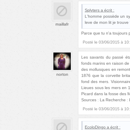
Splyters
a écrit :
L'homme possède un syst
leve de mon lit je trouv
maillafr
Parce que tu n'a toujours p
Posté le
03/06/2015 à 10
Les savants du passé éta
fonds marins en raison de 
des mollusques en remont
norton
1876 que la corvette brit
fond des mers. Visionnair
Lieues sous les mers en 1
Picard dans la fosse des 
Sources : La Recherche : 
Posté le
03/06/2015 à 10
EcoloDingo
a écrit :