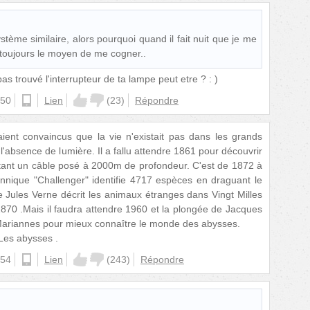
ème similaire, alors pourquoi quand il fait nuit que je me
e toujours le moyen de me cogner..
as trouvé l'interrupteur de ta lampe peut etre ? : )
:50
android
Lien
(
23
)
Répondre
ient convaincus que la vie n'existait pas dans les grands
l'absence de lumière. Il a fallu attendre 1861 pour découvrir
ant un câble posé à 2000m de profondeur. C'est de 1872 à
annique "Challenger" identifie 4717 espèces en draguant le
e Jules Verne décrit les animaux étranges dans Vingt Milles
870 .Mais il faudra attendre 1960 et la plongée de Jacques
Mariannes pour mieux connaître le monde des abysses.
Les abysses .
:54
ios
Lien
(
243
)
Répondre