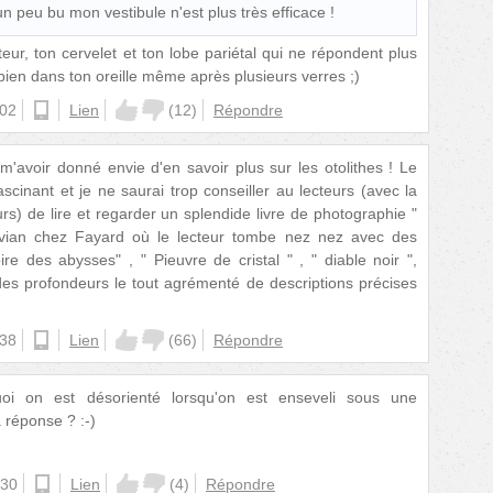
n peu bu mon vestibule n'est plus très efficace !
teur, ton cervelet et ton lobe pariétal qui ne répondent plus
 bien dans ton oreille même après plusieurs verres ;)
:02
ios
Lien
(
12
)
Répondre
m'avoir donné envie d'en savoir plus sur les otolithes ! Le
cinant et je ne saurai trop conseiller au lecteurs (avec la
s) de lire et regarder un splendide livre de photographie "
vian chez Fayard où le lecteur tombe nez nez avec des
e des abysses" , " Pieuvre de cristal " , " diable noir ",
 des profondeurs le tout agrémenté de descriptions précises
:38
ios
Lien
(
66
)
Répondre
 on est désorienté lorsqu'on est enseveli sous une
 réponse ? :-)
:30
android
Lien
(
4
)
Répondre