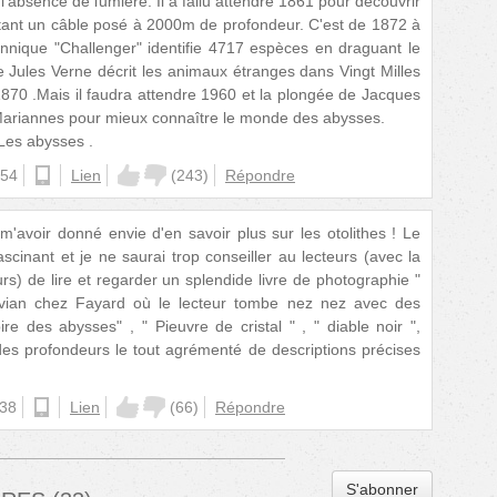
l'absence de lumière. Il a fallu attendre 1861 pour découvrir
ant un câble posé à 2000m de profondeur. C'est de 1872 à
annique "Challenger" identifie 4717 espèces en draguant le
e Jules Verne décrit les animaux étranges dans Vingt Milles
870 .Mais il faudra attendre 1960 et la plongée de Jacques
Mariannes pour mieux connaître le monde des abysses.
Les abysses .
:54
ios
Lien
(
243
)
Répondre
m'avoir donné envie d'en savoir plus sur les otolithes ! Le
cinant et je ne saurai trop conseiller au lecteurs (avec la
s) de lire et regarder un splendide livre de photographie "
vian chez Fayard où le lecteur tombe nez nez avec des
e des abysses" , " Pieuvre de cristal " , " diable noir ",
 des profondeurs le tout agrémenté de descriptions précises
:38
ios
Lien
(
66
)
Répondre
S'abonner