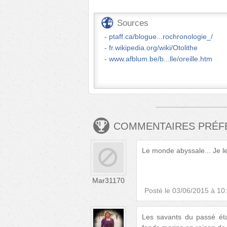
Sources
ptaff.ca/blogue...rochronologie_/
fr.wikipedia.org/wiki/Otolithe
www.afblum.be/b...lle/oreille.htm
COMMENTAIRES PRÉ
Le monde abyssale... Je le
Mar31170
Posté le
03/06/2015 à 10
Les savants du passé éta