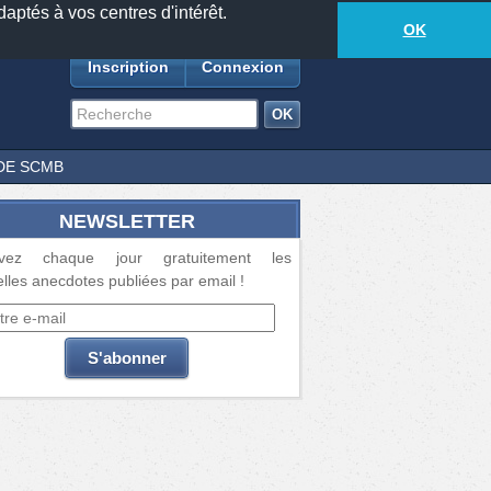
daptés à vos centres d'intérêt.
18881
anecdotes
-
408
lecteurs connectés
ds
OK
Inscription
Connexion
DE SCMB
NEWSLETTER
vez chaque jour gratuitement les
lles anecdotes publiées par email !