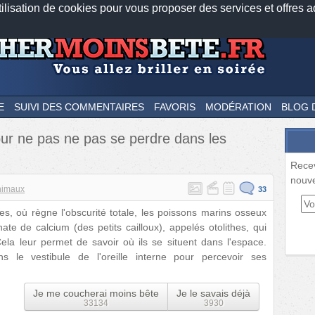
tilisation de cookies pour vous proposer des services et offres a
Nos applications mobiles
Newsletter
Facebook
Twitter
Fee
E
SUIVI DES COMMENTAIRES
FAVORIS
MODÉRATION
BLOG 
ur ne pas ne pas se perdre dans les
Rece
nouve
nimaux
33
s, où règne l'obscurité totale, les poissons marins osseux
te de calcium (des petits cailloux), appelés otolithes, qui
 Cela leur permet de savoir où ils se situent dans l'espace.
le vestibule de l'oreille interne pour percevoir ses
Je me coucherai moins bête
Je le savais déjà
33134
3930