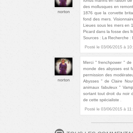
fonds marins en raison de 
des mollusques en remont
norton
1876 que la corvette brit
fond des mers. Visionnair
Lieues sous les mers en 1
Picard dans la fosse des 
Sources : La Recherche : 
Posté le
03/06/2015 à 10
Merci " frenchpower " de 
monde des abysses est fas
permission des modérateur
norton
Abysses " de Claire Nou
animaux fabuleux " Vampir
sortant tout droit du noir
de cette spécialiste .
Posté le
03/06/2015 à 11