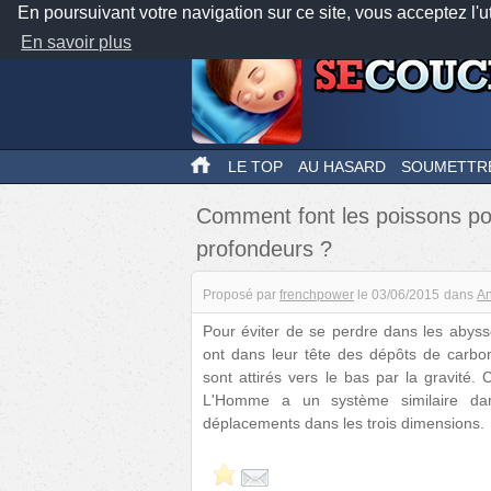
En poursuivant votre navigation sur ce site, vous acceptez l'u
En savoir plus
LE TOP
AU HASARD
SOUMETTR
Comment font les poissons po
profondeurs ?
Proposé par
frenchpower
le
03/06/2015
dans
A
Pour éviter de se perdre dans les abysse
ont dans leur tête des dépôts de carbona
sont attirés vers le bas par la gravité.
L'Homme a un système similaire dans 
déplacements dans les trois dimensions.