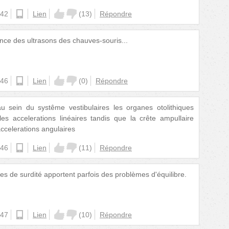
:42
ios
Lien
(
13
)
Répondre
ce des ultrasons des chauves-souris...
:46
ios
Lien
(
0
)
Répondre
 sein du systême vestibulaires les organes otolithiques
es accelerations linéaires tandis que la crête ampullaire
ccelerations angulaires
:46
ios
Lien
(
11
)
Répondre
s de surdité apportent parfois des problèmes d'équilibre.
:47
android
Lien
(
10
)
Répondre