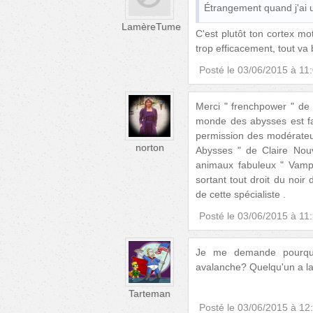
Étrangement quand j'ai u
LamèreTume
C'est plutôt ton cortex mo
trop efficacement, tout va
Posté le
03/06/2015 à 11
Merci " frenchpower " de 
monde des abysses est fas
permission des modérateur
norton
Abysses " de Claire Nou
animaux fabuleux " Vampir
sortant tout droit du noir
de cette spécialiste .
Posté le
03/06/2015 à 11
Je me demande pourquoi
avalanche? Quelqu'un a la
Tarteman
Posté le
03/06/2015 à 12