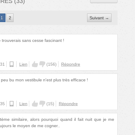
IRES
(
33
)
1
2
Suivant →
 trouverais sans cesse fascinant !
:31
ios
Lien
(
156
)
Répondre
peu bu mon vestibule n'est plus très efficace !
:35
ios
Lien
(
15
)
Répondre
me similaire, alors pourquoi quand il fait nuit que je me
toujours le moyen de me cogner..