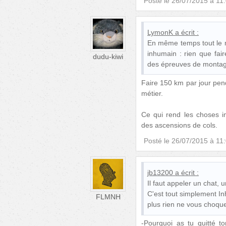
Posté le
26/07/2015 à 11
LymonK
a écrit :
En même temps tout le m
inhumain : rien que fai
dudu-kiwi
des épreuves de montagne 
Faire 150 km par jour pen
métier.
Ce qui rend les choses imp
des ascensions de cols.
Posté le
26/07/2015 à 11
jb13200
a écrit :
Il faut appeler un chat, u
C'est tout simplement Inh
FLMNH
plus rien ne vous choqu
-Pourquoi as tu quitté t