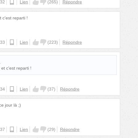
:32
ios
Lien
(
265
)
Répondre
c'est reparti !
:33
android
Lien
(
223
)
Répondre
:
t c'est reparti !
:34
ios
Lien
(
37
)
Répondre
 jour là ;)
:37
android
Lien
(
29
)
Répondre