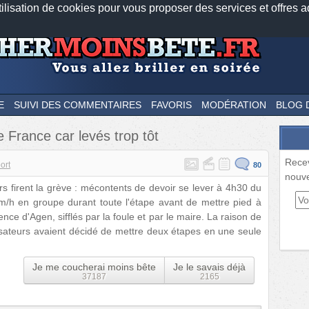
tilisation de cookies pour vous proposer des services et offres a
Nos applications mobiles
Newsletter
Facebook
Twitter
Fee
E
SUIVI DES COMMENTAIRES
FAVORIS
MODÉRATION
BLOG 
 France car levés trop tôt
Rece
ort
80
nouve
s firent la grève : mécontents de devoir se lever à 4h30 du
km/h en groupe durant toute l'étape avant de mettre pied à
lence d'Agen, sifflés par la foule et par le maire. La raison de
anisateurs avaient décidé de mettre deux étapes en une seule
Je me coucherai moins bête
Je le savais déjà
37187
2165