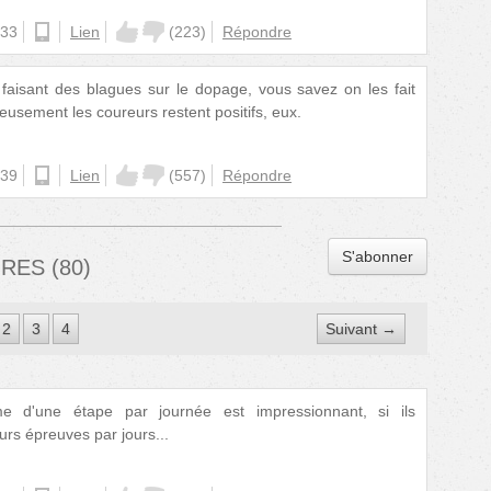
:33
android
Lien
(
223
)
Répondre
aisant des blagues sur le dopage, vous savez on les fait
usement les coureurs restent positifs, eux.
:39
ios
Lien
(
557
)
Répondre
S'abonner
IRES
(
80
)
2
3
4
Suivant →
e d'une étape par journée est impressionnant, si ils
rs épreuves par jours...