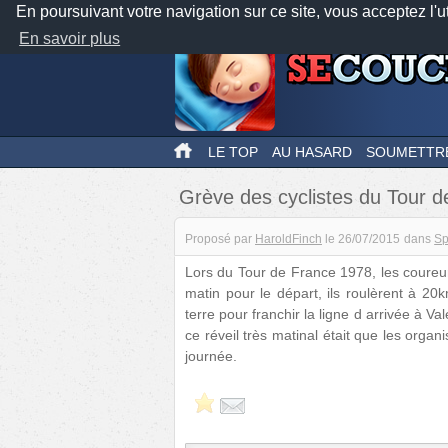
En poursuivant votre navigation sur ce site, vous acceptez l'u
En savoir plus
LE TOP
AU HASARD
SOUMETTR
Grève des cyclistes du Tour de
Proposé par
HaroldFinch
le
26/07/2015
dans
Sp
Lors du Tour de France 1978, les coureur
matin pour le départ, ils roulèrent à 20
terre pour franchir la ligne d arrivée à Va
ce réveil très matinal était que les org
journée.