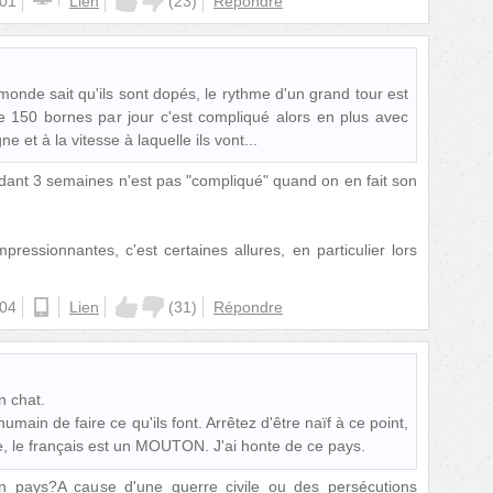
:01
Lien
(
23
)
Répondre
onde sait qu'ils sont dopés, le rythme d'un grand tour est
re 150 bornes par jour c'est compliqué alors en plus avec
et à la vitesse à laquelle ils vont...
dant 3 semaines n'est pas "compliqué" quand on en fait son
ressionnantes, c'est certaines allures, en particulier lors
:04
android
Lien
(
31
)
Répondre
n chat.
umain de faire ce qu'ils font. Arrêtez d'être naïf à ce point,
e, le français est un MOUTON. J'ai honte de ce pays.
on pays?A cause d'une guerre civile ou des persécutions