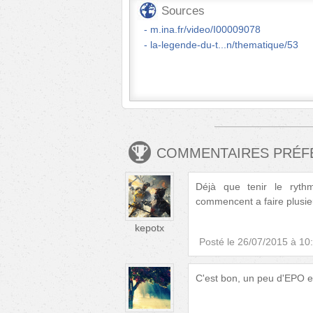
Sources
m.ina.fr/video/I00009078
la-legende-du-t...n/thematique/53
COMMENTAIRES PRÉ
Déjà que tenir le rythm
commencent a faire plusieu
kepotx
Posté le
26/07/2015 à 10
C'est bon, un peu d'EPO et 