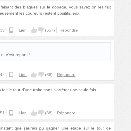
aisant des blagues sur le dopage, vous savez on les fait
usement les coureurs restent positifs, eux.
:39
ios
Lien
(
557
)
Répondre
:
t c'est reparti !
:42
ios
Lien
(
66
)
Répondre
fait le tour d'une traite sans s'arrêter une seule fois.
:51
android
Lien
(
38
)
Répondre
'instant que j'aurais pu gagner une étape sur le tour de