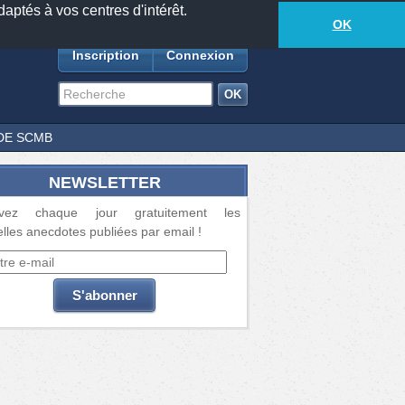
daptés à vos centres d'intérêt.
18885
anecdotes
-
418
lecteurs connectés
ds
OK
Inscription
Connexion
DE SCMB
NEWSLETTER
vez chaque jour gratuitement les
lles anecdotes publiées par email !