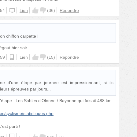
:54
windowsphone
Lien
(
36
)
Répondre
on chiffon carpette !
égout hier soir...
:59
android
Lien
(
15
)
Répondre
me d'une étape par journée est impressionnant, si ils
eurs épreuves par jours...
 l'étape : Les Sables d'Olonne / Bayonne qui faisait 488 km.
es/cyclisme/statistiques.php
est parti !