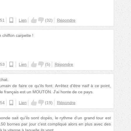
:51
android
Lien
(
32
)
Répondre
 chiffon carpette !
:53
ios
Lien
(
5
)
Répondre
chat.
main de faire ce qu'ils font. Arrêtez d'être naïf à ce point,
 le français est un MOUTON. J'ai honte de ce pays.
:54
ios
Lien
(
19
)
Répondre
nde sait qu'ils sont dopés, le rythme d'un grand tour est
 150 bornes par jour c'est compliqué alors en plus avec des
a vitesse à laquelle ils vont...