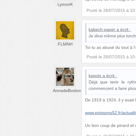
LymonK
Posté le
26/07/2015 à 10
kabech-paper
a écrit :
Je dirai même plus torch
FLMNH
Toi tu as abusé du tout à l'
Posté le
26/07/2015 à 10
kepotx
a écrit :
Déjà que tenir le ryth
commencent a faire plusi
AnnadeBoston
De 1919 à 1924, il y avait
www.poissons52.fr/actualit
Un bon coup de pinard et c'