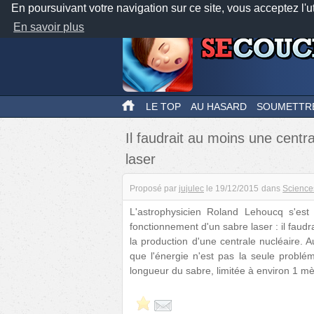
En poursuivant votre navigation sur ce site, vous acceptez l'u
En savoir plus
LE TOP
AU HASARD
SOUMETTR
Il faudrait au moins une centr
laser
Proposé par
jujulec
le
19/12/2015
dans
Science
L'astrophysicien Roland Lehoucq s'est
fonctionnement d'un sabre laser : il faud
la production d'une centrale nucléaire. A
que l'énergie n'est pas la seule problém
longueur du sabre, limitée à environ 1 mèt