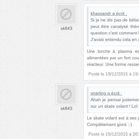
khassandr
a écrit :
Si je ne dis pas de bêtis
peut être canalysé thé
sk843
question c'est comment l
J'avais entendu cela en
Une torche à plasma est
alimentées par un fort cou
réacteur. Une forme resse
Posté le
19/12/2015 à 19
snarling
a écrit :
Ahah je pensai justeme
sur un skate volant ! Lol
sk843
Le skate volant est à ses p
Complètement givré :-)
Posté le
19/12/2015 à 20