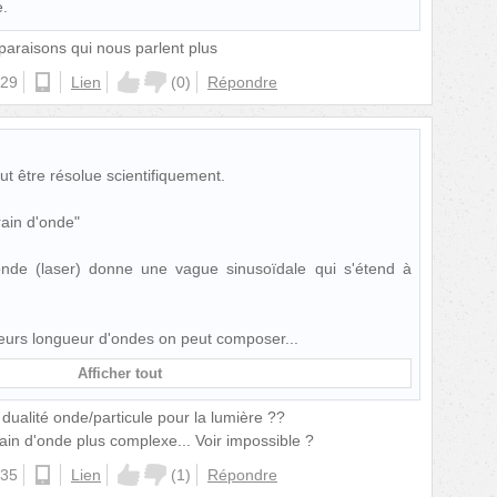
e.
paraisons qui nous parlent plus
:29
android
Lien
(
0
)
Répondre
t être résolue scientifiquement.
rain d'onde"
nde (laser) donne une vague sinusoïdale qui s'étend à
eurs longueur d'ondes on peut composer
Afficher tout
e dualité onde/particule pour la lumière ??
rain d'onde plus complexe... Voir impossible ?
:35
android
Lien
(
1
)
Répondre