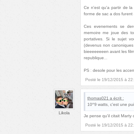
Ce n'est qu'a partir de l
forme de sac a dos furent 
Ces evenements se derou
memoire me joue des tou
portatives. Si le sujet v
(devenus non canoniques d
bieeeeeeeen avant les films
republique...
PS : desole pour les accen
Posté le
19/12/2015 à 22
thomas021
a écrit :
10^9 watts, c'est une pu
Likola
Je pense qu'il citait Marty 
Posté le
19/12/2015 à 22