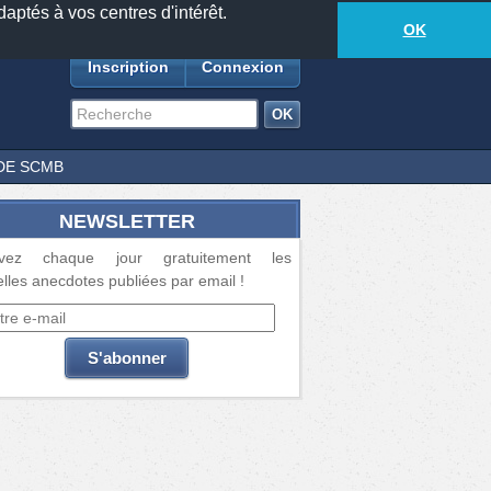
daptés à vos centres d'intérêt.
18885
anecdotes
-
403
lecteurs connectés
ds
OK
Inscription
Connexion
DE SCMB
NEWSLETTER
vez chaque jour gratuitement les
lles anecdotes publiées par email !