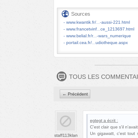
Sources
www.kwantik.fr/...-aussi-221.html
www.francetvinf...ce_1213697.html
www.belial.fr/r...-wars_numerique
portail.cea.fr/...udiotheque.aspx
TOUS LES COMMENTA
← Précédent
egtegt
a écrit :
C'est clair que s'il n'ava
Un gigawatt, c'est tout
staff113klan