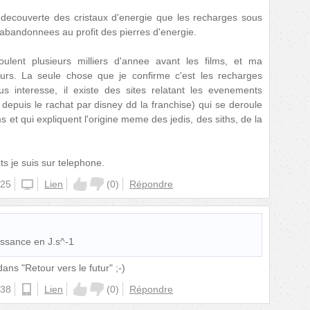
a decouverte des cristaux d'energie que les recharges sous
abandonnees au profit des pierres d'energie.
lent plusieurs milliers d'annee avant les films, et ma
rs. La seule chose que je confirme c'est les recharges
ous interesse, il existe des sites relatant les evenements
epuis le rachat par disney dd la franchise) qui se deroule
 et qui expliquent l'origine meme des jedis, des siths, de la
ts je suis sur telephone.
:25
windowsphone
Lien
(
0
)
Répondre
issance en J.s^-1
dans "Retour vers le futur" ;-)
:38
ios
Lien
(
0
)
Répondre