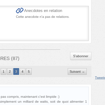
Anecdotes en relation
Cette anecdote n'a pas de relations.
S'abonner
IRES
(
87
)
1
2
3
4
5
Suivant →
Tweet
it pas compris, maintenant c'est limpide :)
 simplement un milliard de watts, soit de quoi alimenter 1