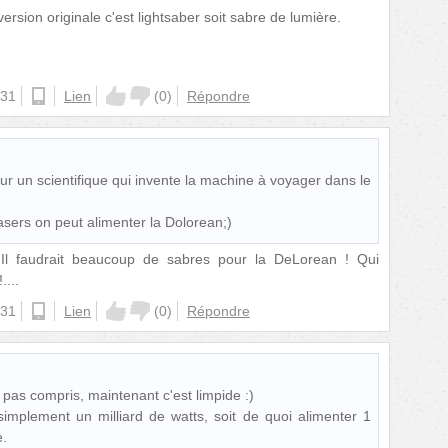
ersion originale c'est lightsaber soit sabre de lumière.
:31
ios
Lien
(
0
)
Répondre
r un scientifique qui invente la machine à voyager dans le
sers on peut alimenter la Dolorean;)
 Il faudrait beaucoup de sabres pour la DeLorean ! Qui
....
:31
android
Lien
(
0
)
Répondre
it pas compris, maintenant c'est limpide :)
 simplement un milliard de watts, soit de quoi alimenter 1
e.