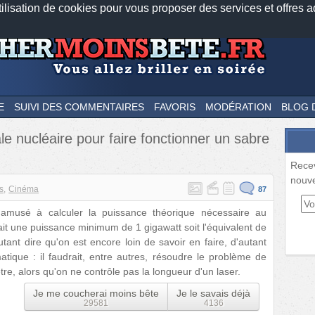
tilisation de cookies pour vous proposer des services et offres a
Nos applications mobiles
Newsletter
Facebook
Twitter
Fee
E
SUIVI DES COMMENTAIRES
FAVORIS
MODÉRATION
BLOG 
ale nucléaire pour faire fonctionner un sabre
Rece
nouve
s
Cinéma
87
 amusé à calculer la puissance théorique nécessaire au
rait une puissance minimum de 1 gigawatt soit l'équivalent de
utant dire qu'on est encore loin de savoir en faire, d'autant
atique : il faudrait, entre autres, résoudre le problème de
re, alors qu'on ne contrôle pas la longueur d'un laser.
Je me coucherai moins bête
Je le savais déjà
29581
4136