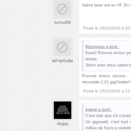
Sabre laser est en VF. En v
turmul08
Posté le
19/12/2015 à 20
Mooneyes
a écrit :
Exact! Énorme erreur pou
temps.
laFripOuille
Sinon avec deux sabre la
Énorme erreur encore...
nécessite 2,21 gigOwatts!!!
Posté le
19/12/2015 à 21
egtegt
a écrit :
C'est clair que s'il n'ava
Un gigawatt, c'est tout
Jayjay
million de fours a raclett