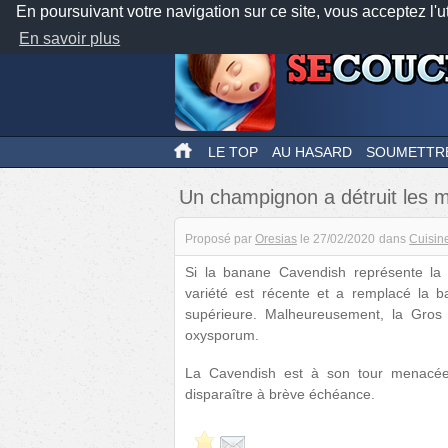
En poursuivant votre navigation sur ce site, vous acceptez l'u
En savoir plus
LE TOP
AU HASARD
SOUMETTR
Un champignon a détruit les 
Proposé par
Oresias
le
27/02/2020
dans
Cuisin
Si la banane Cavendish représente la 
variété est récente et a remplacé la b
supérieure. Malheureusement, la Gros
oxysporum.
La Cavendish est à son tour menacé
disparaître à brève échéance.