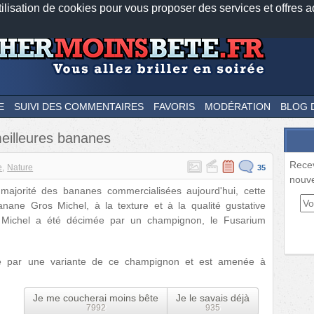
tilisation de cookies pour vous proposer des services et offres a
Nos applications mobiles
Newsletter
Facebook
Twitter
Fee
E
SUIVI DES COMMENTAIRES
FAVORIS
MODÉRATION
BLOG 
meilleures bananes
Rece
e
Nature
35
nouve
majorité des bananes commercialisées aujourd'hui, cette
anane Gros Michel, à la texture et à la qualité gustative
 Michel a été décimée par un champignon, le Fusarium
e par une variante de ce champignon et est amenée à
Je me coucherai moins bête
Je le savais déjà
7992
935