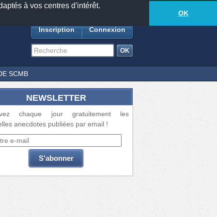
daptés à vos centres d'intérêt.
18885
anecdotes
-
533
lecteurs connectés
ds
OK
Inscription
Connexion
DE SCMB
NEWSLETTER
vez chaque jour gratuitement les
lles anecdotes publiées par email !