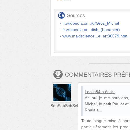
Sources
fr.wikipedia.or...iki/Gros_Michel
fr.wikipedia.or...dish_(bananier)
www.maxiscience...e_art36679.html
COMMENTAIRES PRÉ
Leolio84
a écrit :
Ah oui je me souviens,
Michel, le petit Paulot et 
SebSebSebSeb
Rhalala...
Toute blague mise à part,
particulièrement les pro