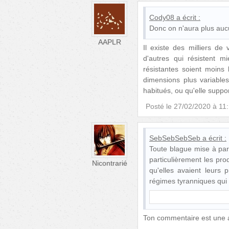
Cody08
a écrit :
Donc on n'aura plus au
AAPLR
Il existe des milliers d
d'autres qui résistent 
résistantes soient moins 
dimensions plus variable
habitués, ou qu'elle suppor
Posté le
27/02/2020 à 11
SebSebSebSeb
a écrit :
Toute blague mise à part
particulièrement les pr
Nicontrarié
qu'elles avaient leurs
régimes tyranniques qui
Ton commentaire est une an