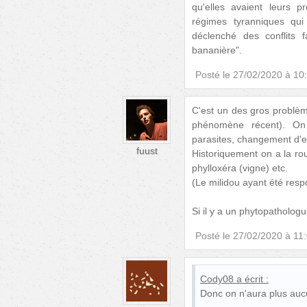
qu'elles avaient leurs 
régimes tyranniques qu
déclenché des conflits 
bananière".
Posté le
27/02/2020 à 10
C'est un des gros problèm
phénomène récent). On 
parasites, changement d'
fuust
Historiquement on a la rouil
phylloxéra (vigne) etc.
(Le milidou ayant été resp
Si il y a un phytopathologue
Posté le
27/02/2020 à 11
Cody08
a écrit :
Donc on n'aura plus au