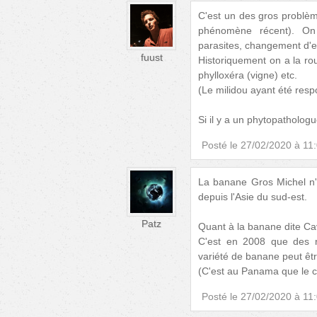
C'est un des gros problèm
phénomène récent). On 
parasites, changement d'
fuust
Historiquement on a la rouil
phylloxéra (vigne) etc.
(Le milidou ayant été resp
Si il y a un phytopathologue
Posté le
27/02/2020 à 11
La banane Gros Michel n'é
depuis l'Asie du sud-est.
Patz
Quant à la banane dite Cav
C'est en 2008 que des r
variété de banane peut êt
(C'est au Panama que le 
Posté le
27/02/2020 à 11