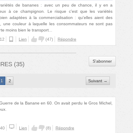
e variétés de bananes : avec un peu de chance, il y en a
mieux à ce champignon. Le risque c'est que les variétés
bien adaptées à la commercialisation : qu'elles aient des
s, une couleur à laquelle les consommateurs ne sont pas
te moins bien le transport...
:12
android
Lien
(
47
)
Répondre
S'abonner
IRES
(
35
)
1
2
Suivant →
 Guerre de la Banane en 60. On avait perdu le Gros Michel,
eux.
:40
Lien
(
8
)
Répondre