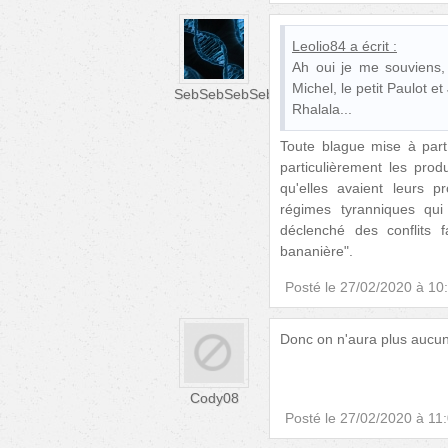
Leolio84
a écrit :
Ah oui je me souviens,
Michel, le petit Paulot et 
SebSebSebSeb
Rhalala...
Toute blague mise à part,
particulièrement les pro
qu'elles avaient leurs 
régimes tyranniques qu
déclenché des conflits 
bananière".
Posté le
27/02/2020 à 10
Donc on n'aura plus aucu
Cody08
Posté le
27/02/2020 à 11