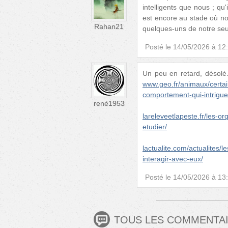
intelligents que nous ; qu
est encore au stade où no
Rahan21
quelques-uns de notre seu
Posté le
14/05/2026 à 12
Un peu en retard, désol
www.geo.fr/animaux/certai
comportement-qui-intrigu
rené1953
lareleveetlapeste.fr/les-
etudier/
lactualite.com/actualites/
interagir-avec-eux/
Posté le
14/05/2026 à 13
TOUS LES COMMENTA