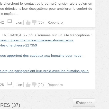
'ils cherchent le contact et le compréhension alors qu'on en
us détruisons leur écosystème pour améliorer le confort de
le espèce...
:42
Lien
(
30
)
Répondre
é. EN FRANÇAIS - nous sommes sur un site francophone :
nes-orques-offrent-des-proies-aux-humains-un-
e-les-chercheurs-227359
orques-apportent-des-cadeaux-aux-humains-pour-nous-
les-orques-partageraient-leur-proie-avec-les-humains-pour-
:28
Lien
(
22
)
Répondre
S'abonner
IRES
(
37
)