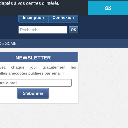
daptés à vos centres d'intérêt.
18881
anecdotes
-
359
lecteurs connectés
ds
OK
Inscription
Connexion
DE SCMB
NEWSLETTER
vez chaque jour gratuitement les
lles anecdotes publiées par email !