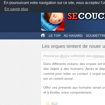
En poursuivant votre navigation sur ce site, vous acceptez l'u
En savoir plus
LE TOP
AU HASARD
SOUMETTR
Les orques tentent de nouer 
Proposé par
Jib13
le
14/05/2026
dans
Animaux
Dans différents océans, des orques ont é
des objets à des humains. Après le dépô
comme pour initier un contact. L'orque est
est un ciment social.
Offrir ces présents aux humains serait un
et à étudier notre comportement.