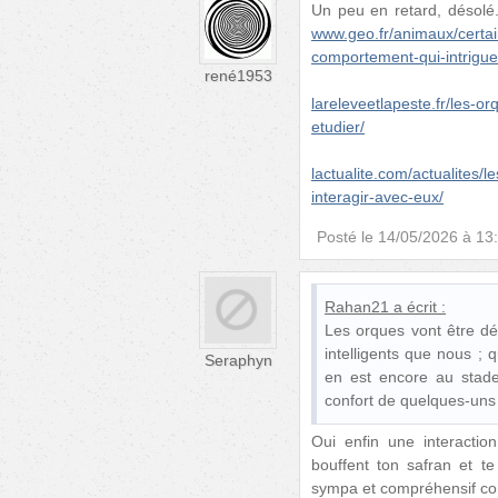
Un peu en retard, désol
www.geo.fr/animaux/certai
comportement-qui-intrigu
rené1953
lareleveetlapeste.fr/les-
etudier/
lactualite.com/actualites/
interagir-avec-eux/
Posté le
14/05/2026 à 13
Rahan21
a écrit :
Les orques vont être dé
intelligents que nous ; 
Seraphyn
en est encore au stade
confort de quelques-uns 
Oui enfin une interactio
bouffent ton safran et te
sympa et compréhensif c