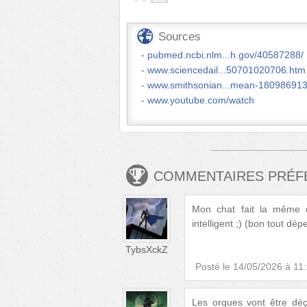
Sources
pubmed.ncbi.nlm...h.gov/40587288/
www.sciencedail...50701020706.htm
www.smithsonian...mean-180986913
www.youtube.com/watch
COMMENTAIRES PRÉ
Mon chat fait la même c
intelligent ;) (bon tout dé
TybsXckZ
Posté le
14/05/2026 à 11
Les orques vont être déç