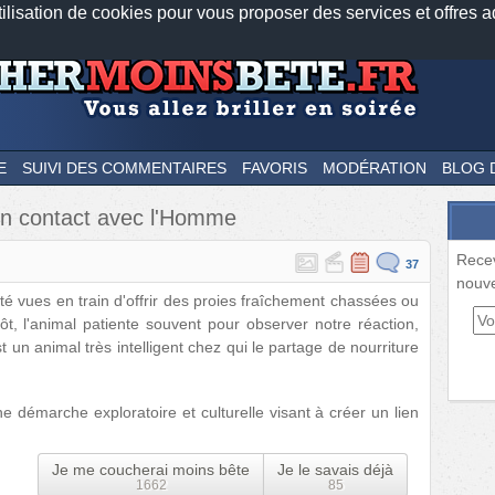
tilisation de cookies pour vous proposer des services et offres a
Nos applications mobiles
Newsletter
Facebook
Twitter
Fee
E
SUIVI DES COMMENTAIRES
FAVORIS
MODÉRATION
BLOG 
un contact avec l'Homme
Rece
37
nouve
té vues en train d'offrir des proies fraîchement chassées ou
t, l'animal patiente souvent pour observer notre réaction,
 un animal très intelligent chez qui le partage de nourriture
e démarche exploratoire et culturelle visant à créer un lien
Je me coucherai moins bête
Je le savais déjà
1662
85