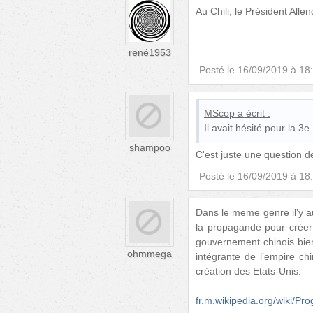
Au Chili, le Président Allen
rené1953
Posté le
16/09/2019 à 18
MScop
a écrit :
Il avait hésité pour la 3e.
shampoo
C'est juste une question d
Posté le
16/09/2019 à 18
Dans le meme genre il’y au
la propagande pour créer u
gouvernement chinois bien
ohmmega
intégrante de l’empire ch
création des Etats-Unis.
fr.m.wikipedia.org/wiki/