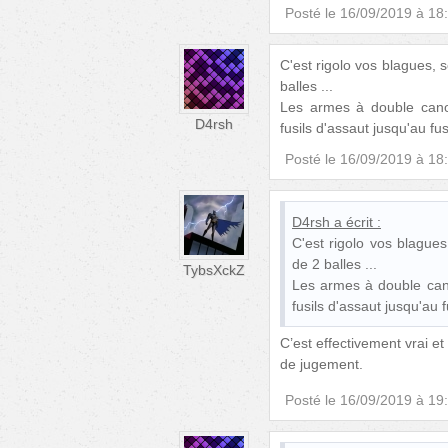
Posté le
16/09/2019 à 18
C'est rigolo vos blagues, 
balles ...
Les armes à double canon
D4rsh
fusils d'assaut jusqu'au fu
Posté le
16/09/2019 à 18
D4rsh
a écrit :
C'est rigolo vos blague
de 2 balles ...
TybsXckZ
Les armes à double cano
fusils d'assaut jusqu'au 
C’est effectivement vrai et
de jugement.
Posté le
16/09/2019 à 19