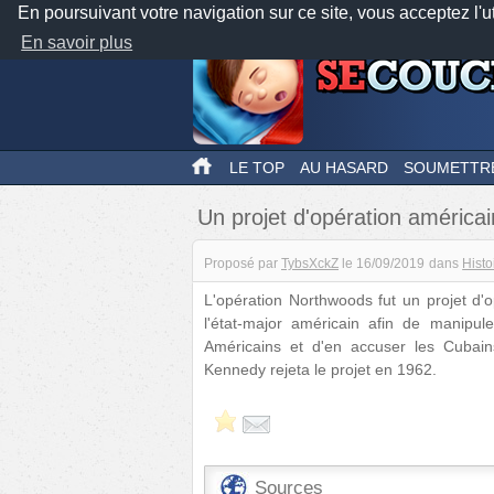
En poursuivant votre navigation sur ce site, vous acceptez l'u
En savoir plus
LE TOP
AU HASARD
SOUMETTR
Un projet d'opération américai
Proposé par
TybsXckZ
le
16/09/2019
dans
Histo
L'opération Northwoods fut un projet d'o
l'état-major américain afin de manipule
Américains et d'en accuser les Cubains 
Kennedy rejeta le projet en 1962.
Sources