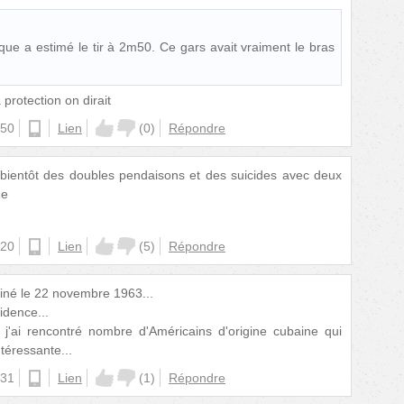
tique a estimé le tir à 2m50. Ce gars avait vraiment le bras
protection on dirait
:50
android
Lien
(
0
)
Répondre
ientôt des doubles pendaisons et des suicides avec deux
ue
:20
ios
Lien
(
5
)
Répondre
ssiné le 22 novembre 1963...
idence...
 j'ai rencontré nombre d'Américains d'origine cubaine qui
ntéressante...
:31
android
Lien
(
1
)
Répondre