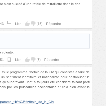
de s'est suicidé d'une rafale de mitraillette dans le dos
:43
Lien
(
15
)
Répondre
e volonté.
:51
android
Lien
(
6
)
Répondre
ssi le programme tibétain de la CIA qui consistait à faire de
n sentiment identitaire et nationaliste pour déstabiliser le
 qu’auparavant Tibet a toujours été considéré faisant parti
inois par les puissances occidentales et cela bien avant la
Programme_tib%C3%A9tain_de_la_CIA