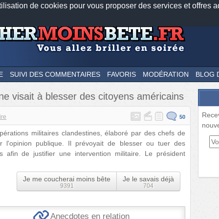
tilisation de cookies pour vous proposer des services et offres a
Nos applications mobiles
Newsletter
Facebook
Twitter
Fee
E
SUIVI DES COMMENTAIRES
FAVORIS
MODÉRATION
BLOG 
ne visait à blesser des citoyens américains
Rece
ire
50
nouve
pérations militaires clandestines, élaboré par des chefs de
r l'opinion publique. Il prévoyait de blesser ou tuer des
afin de justifier une intervention militaire. Le président
Je me coucherai moins bête
Je le savais déjà
9391
704
Anecdotes en relation