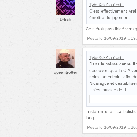
TybsXckZ
a écrit :
C’est effectivement vra
émettre de jugement.
D4rsh
Ce n'était pas dirigé vers q
Posté le
16/09/2019 à 19
TybsXckZ
a écrit :
Dans le même genre, il y
découvert que la CIA ven
oceantrotter
noirs américain afin 
Nicaragua et déstabilis
Il s’est suicidé de d
Triste en effet. La balist
long...
Posté le
16/09/2019 à 20