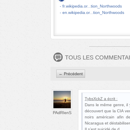
fr.wikipedia.or...tion_Northwoods
en.wikipedia.or...tion_Northwoods
TOUS LES COMMENTA
← Précédent
TybsXckZ
a écrit :
Dans le même genre, il y
découvert que la CIA ven
PAdRIenS
noirs américain afin 
Nicaragua et déstabilis
Il s’est suicidé de d