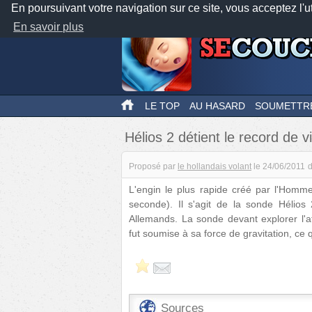
En poursuivant votre navigation sur ce site, vous acceptez l'u
En savoir plus
LE TOP
AU HASARD
SOUMETTR
Hélios 2 détient le record de 
Proposé par
le hollandais volant
le
24/06/2011
L'engin le plus rapide créé par l'Homm
seconde). Il s'agit de la sonde Hélio
Allemands. La sonde devant explorer l'at
fut soumise à sa force de gravitation, ce q
Sources