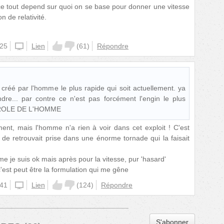
ce tout depend sur quoi on se base pour donner une vitesse
n de relativité.
:25
unknown
Lien
(
61
)
Répondre
n créé par l'homme le plus rapide qui soit actuellement. ya
re... par contre ce n'est pas forcément l'engin le plus
ROLE DE L'HOMME
ment, mais l'homme n'a rien à voir dans cet exploit ! C'est
e retrouvait prise dans une énorme tornade qui la faisait
me je suis ok mais après pour la vitesse, pur 'hasard'
 c'est peut être la formulation qui me gêne
:41
unknown
Lien
(
124
)
Répondre
S'abonner