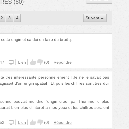
IRES
(
80
)
2
3
4
Suivant →
cette engin et sa doi en faire du bruit :p
:47
unknown
Lien
(
0
)
Répondre
te tres interessante personnellement ! Je ne le savait pas
'agissait d'un engin spatial ! Et puis les chiffres sont tres dur
nne pouvait me dire l'engin creer par l'homme le plus
ait bien plus d'interet a mes yeux et les chiffres seraient
:52
unknown
Lien
(
0
)
Répondre