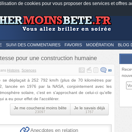
tilisation de cookies pour vous proposer des services et offres a
Nos applications mobiles
Newsletter
Facebook
Twitter
Fee
E
SUIVI DES COMMENTAIRES
FAVORIS
MODÉRATION
BLOG 
vitesse pour une construction humaine
Rece
dans
Histoire
Sciences
80
nouve
e se déplaçait à 252 792 km/h (plus de 70 kilomètres par
s 2, lancée en 1976 par la NASA, conjointement avec les
mosphère solaire, c'est en s'approchant de celui-ci qu'elle
ui a eu pour effet de l'accélérer.
Je me coucherai moins bête
Je le savais déjà
23097
1767
Anecdotes en relation