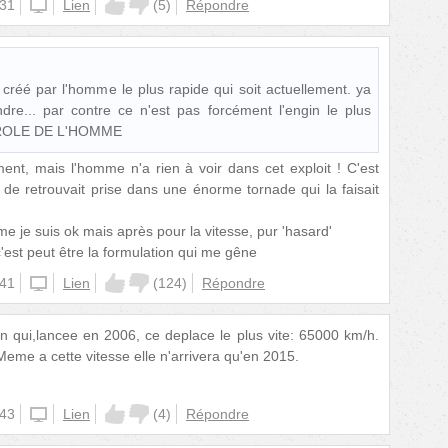
:31
unknown
Lien
(
5
)
Répondre
n créé par l'homme le plus rapide qui soit actuellement. ya
re... par contre ce n'est pas forcément l'engin le plus
ROLE DE L'HOMME
ment, mais l'homme n'a rien à voir dans cet exploit ! C'est
e retrouvait prise dans une énorme tornade qui la faisait
me je suis ok mais après pour la vitesse, pur 'hasard'
 c'est peut être la formulation qui me gêne
:41
unknown
Lien
(
124
)
Répondre
n qui,lancee en 2006, ce deplace le plus vite: 65000 km/h.
 Meme a cette vitesse elle n'arrivera qu'en 2015.
:43
unknown
Lien
(
4
)
Répondre