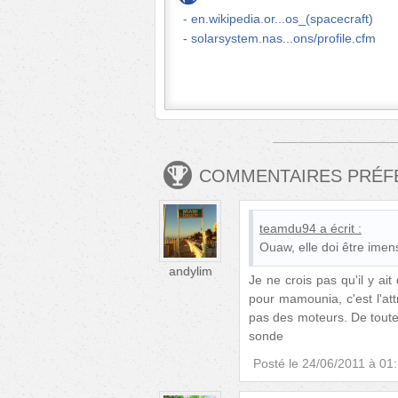
en.wikipedia.or...os_(spacecraft)
solarsystem.nas...ons/profile.cfm
COMMENTAIRES PRÉ
teamdu94
a écrit :
Ouaw, elle doi être imens
andylim
Je ne crois pas qu'il y ait
pour mamounia, c'est l'attr
pas des moteurs. De toute 
sonde
Posté le
24/06/2011 à 01