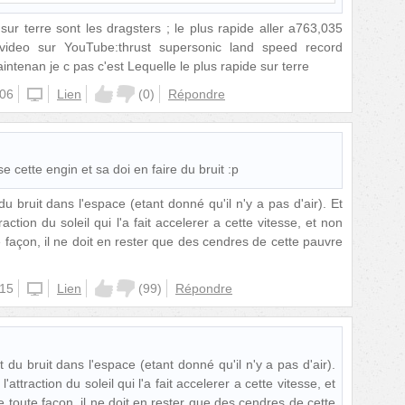
sur terre sont les dragsters ; le plus rapide aller a763,035
ideo sur YouTube:thrust supersonic land speed record
intenan je c pas c'est Lequelle le plus rapide sur terre
:06
unknown
Lien
(
0
)
Répondre
e cette engin et sa doi en faire du bruit :p
 du bruit dans l'espace (etant donné qu'il n'y a pas d'air). Et
action du soleil qui l'a fait accelerer a cette vitesse, et non
façon, il ne doit en rester que des cendres de cette pauvre
:15
unknown
Lien
(
99
)
Répondre
it du bruit dans l'espace (etant donné qu'il n'y a pas d'air).
attraction du soleil qui l'a fait accelerer a cette vitesse, et
toute façon, il ne doit en rester que des cendres de cette