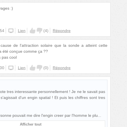
yages :)
:54
unknown
Lien
(
4
)
Répondre
 cause de l'attraction solaire que la sonde a atteint cette
e a été conçue comme ça ??
s pas cool
:00
unknown
Lien
(
0
)
Répondre
ote tres interessante personnellement ! Je ne le savait pas
 s'agissait d'un engin spatial ! Et puis les chiffres sont tres
nne pouvait me dire l'engin creer par l'homme le plu
Afficher tout