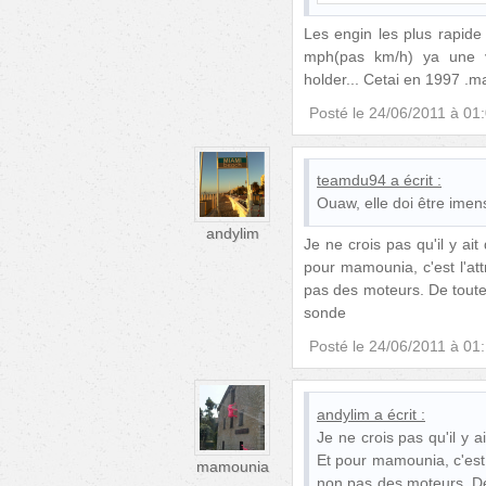
Les engin les plus rapide 
mph(pas km/h) ya une v
holder... Cetai en 1997 .ma
Posté le
24/06/2011 à 01
teamdu94
a écrit :
Ouaw, elle doi être imens
andylim
Je ne crois pas qu'il y ait
pour mamounia, c'est l'attr
pas des moteurs. De toute 
sonde
Posté le
24/06/2011 à 01
andylim
a écrit :
Je ne crois pas qu'il y a
Et pour mamounia, c'est l'
mamounia
non pas des moteurs. De 