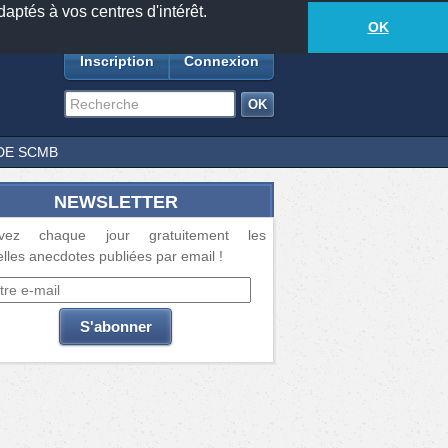
daptés à vos centres d'intérêt.
18881
anecdotes
-
253
lecteurs connectés
ds
OK
Inscription
Connexion
DE SCMB
NEWSLETTER
vez chaque jour gratuitement les
lles anecdotes publiées par email !