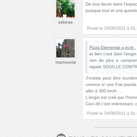
De tout facon dans l'espa
puisque tout et une questio
sebtrae
Posté le
24/06/2011 à 01
Pizza Elemental
a écrit :
et ben c'est bien l'engi
rien de plus a comprend
mamounia
rapide SOUS LE CONT
J'insiste peut être lourde
comme si une Fiat panda d
aller à 300 km/h ...
L'engin est créé par l'hom
Ceci dit c'est intéressant,
Posté le
24/06/2011 à 01