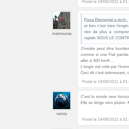
Posté le
24/06/2011 à 01
Pizza Elemental
a écrit :
et ben c'est bien l'engi
rien de plus a comprend
mamounia
rapide SOUS LE CONT
J'insiste peut être lourde
comme si une Fiat panda d
aller à 300 km/h ...
L'engin est créé par l'hom
Ceci dit c'est intéressant,
Posté le
24/06/2011 à 01
C'est la sonde new horizo
Elle se dirige vers pluton.
vanzy
Posté le
24/06/2011 à 01