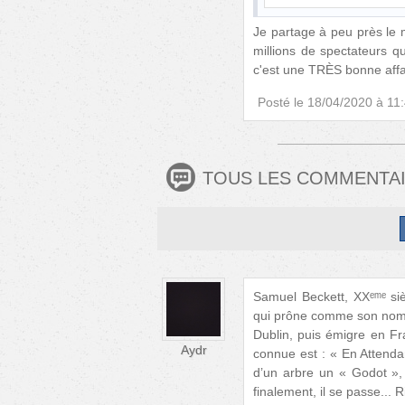
Je partage à peu près le 
millions de spectateurs q
c'est une TRÈS bonne affa
Posté le
18/04/2020 à 11
TOUS LES COMMENTA
Samuel Beckett, XXᵉᵐᵉ si
qui prône comme son nom l’i
Dublin, puis émigre en F
Aydr
connue est : « En Attend
d’un arbre un « Godot », 
finalement, il se passe... R