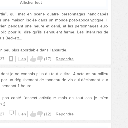
Afficher tout
rtie", qui met en scène quatre personnages handicapés
s une maison isolée dans un monde post-apocalyptique. Il
rien pendant une heure et demi, et les personnages eux-
c pour lui dire qu'ils s'ennuient ferme. Les littéraires de
is Beckett...
un peu plus abordable dans l'absurde.
:37
android
Lien
(
17
)
Répondre
ont je ne connais plus du tout le titre. 4 acteurs au milieu
é par un déguisement de tonneau de vin qui déclament leur
 pendant 1 heure.
 pas capté l’aspect artistique mais en tout cas je m’en
 ;)
:27
Lien
(
12
)
Répondre