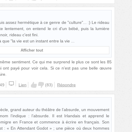
uis assez hermétique à ce genre de "culture"... :) Le rideau
te lentement, on entend le cri d'un bébé, puis la lumière
ir, rideau c'est fini.
que "la vie est un instant entre la vie
Afficher tout
même sentiment. Ce qui me surprend le plus ce sont les 85
ui ont payé pour voir cela. Si ce n'est pas une belle œuvre
ire.
:49
Lien
(
83
)
Répondre
iècle, grand auteur du théâtre de l’absurde, un mouvement
m l’indique : l’absurde. Il est Irlandais et apprend le
 émigre en France et commence à écrire en français. Son
st : « En Attendant Godot » ; une pièce où deux hommes