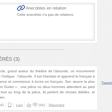
Anecdotes en relation
Cette anecdote n'a pas de relations.
FÉRÉS
(
3
)
ècle, grand auteur du théâtre de l’absurde, un mouvement
ndique : l’absurde. Il est Irlandais et apprend le français à
rance et commence à écrire en français. Son œuvre la plus
Tweet
ant Godot » ; une pièce où deux hommes attendent au pied
tout au long de la pièce, ils parlent de choses débiles, et
ien.
:45
android
Lien
(
94
)
Répondre