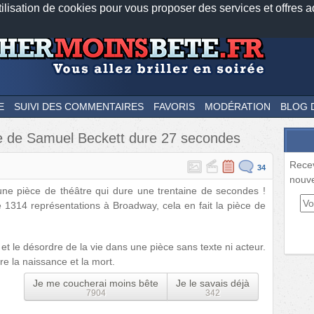
tilisation de cookies pour vous proposer des services et offres a
Nos applications mobiles
Newsletter
Facebook
Twitter
Fee
E
SUIVI DES COMMENTAIRES
FAVORIS
MODÉRATION
BLOG 
ue de Samuel Beckett dure 27 secondes
Rece
34
nouve
une pièce de théâtre qui dure une trentaine de secondes !
 1314 représentations à Broadway, cela en fait la pièce de
et le désordre de la vie dans une pièce sans texte ni acteur.
tre la naissance et la mort.
Je me coucherai moins bête
Je le savais déjà
7904
342