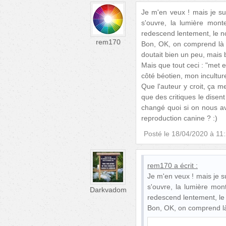
Je m'en veux ! mais je su
s'ouvre, la lumière mont
redescend lentement, le noir
rem170
Bon, OK, on comprend là qu
doutait bien un peu, mais 
Mais que tout ceci : "met e
côté béotien, mon inculture
Que l'auteur y croit, ça me 
que des critiques le disent
changé quoi si on nous ava
reproduction canine ? :)
Posté le
18/04/2020 à 11
rem170
a écrit :
Je m'en veux ! mais je s
s'ouvre, la lumière mon
Darkvadom
redescend lentement, le no
Bon, OK, on comprend là 