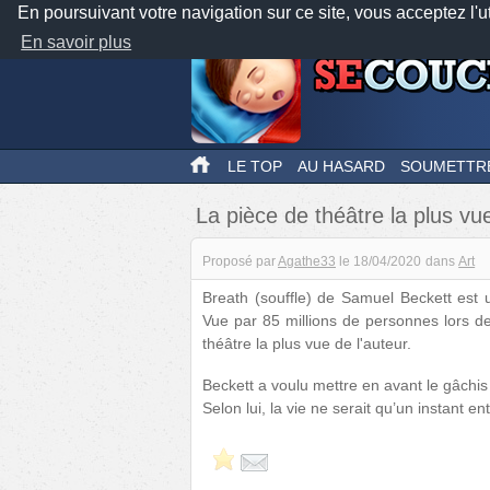
En poursuivant votre navigation sur ce site, vous acceptez l'u
En savoir plus
LE TOP
AU HASARD
SOUMETTR
La pièce de théâtre la plus v
Proposé par
Agathe33
le
18/04/2020
dans
Art
Breath (souffle) de Samuel Beckett est 
Vue par 85 millions de personnes lors de
théâtre la plus vue de l'auteur.
Beckett a voulu mettre en avant le gâchis 
Selon lui, la vie ne serait qu’un instant en