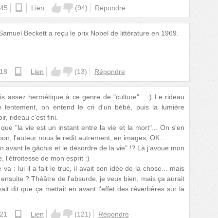
:45
android
Lien
(
94
)
Répondre
muel Beckett a reçu le prix Nobel de littérature en 1969.
:18
android
Lien
(
13
)
Répondre
is assez hermétique à ce genre de "culture"... :) Le rideau
e lentement, on entend le cri d'un bébé, puis la lumière
, rideau c'est fini.
e "la vie est un instant entre la vie et la mort"... On s'en
bon, l'auteur nous le redit autrement, en images, OK...
n avant le gâchis et le désordre de la vie" !? Là j'avoue mon
, l'étroitesse de mon esprit :)
va : lui il a fait le truc, il avait son idée de la chose... mais
 ensuite ? Théâtre de l'absurde, je veux bien, mais ça aurait
it dit que ça mettait en avant l'effet des réverbères sur la
:21
ios
Lien
(
121
)
Répondre