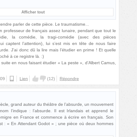
Afficher tout
endre parler de cette pièce. Le traumatisme...
n professeur de français assez lunaire, pendant que tout le
édie, la comédie, la tragi-comédie (avec des pièces
ui captent l’attention), lui s’est mis en tête de nous faire
urde. J’ai donc dû la lire mais l’étudier en prime ! Et quelle
oché à ce registre là. :)
la suite en nous faisant étudier « La peste », d’Albert Camus,
:09
ios
Lien
(
12
)
Répondre
iècle, grand auteur du théâtre de l’absurde, un mouvement
m l’indique : l’absurde. Il est Irlandais et apprend le
 émigre en France et commence à écrire en français. Son
st : « En Attendant Godot » ; une pièce où deux hommes