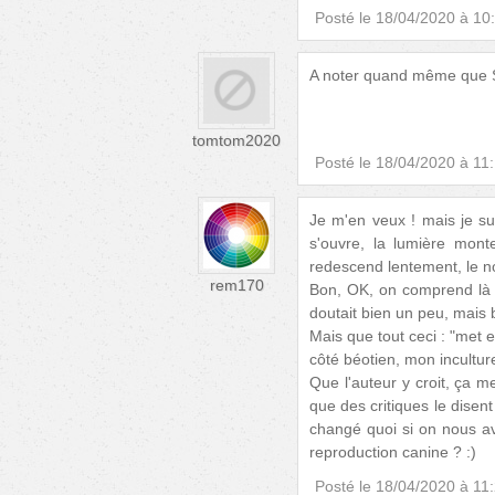
Posté le
18/04/2020 à 10
A noter quand même que Sa
tomtom2020
Posté le
18/04/2020 à 11
Je m'en veux ! mais je su
s'ouvre, la lumière mont
redescend lentement, le noir
rem170
Bon, OK, on comprend là qu
doutait bien un peu, mais 
Mais que tout ceci : "met e
côté béotien, mon inculture
Que l'auteur y croit, ça me 
que des critiques le disent
changé quoi si on nous ava
reproduction canine ? :)
Posté le
18/04/2020 à 11