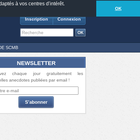
daptés à vos centres d'intérêt.
18881
anecdotes
-
501
lecteurs connectés
ds
OK
Inscription
Connexion
DE SCMB
NEWSLETTER
vez chaque jour gratuitement les
lles anecdotes publiées par email !