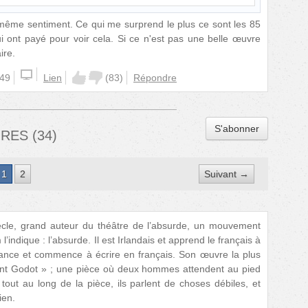
même sentiment. Ce qui me surprend le plus ce sont les 85
ui ont payé pour voir cela. Si ce n'est pas une belle œuvre
ire.
:49
Lien
(
83
)
Répondre
S'abonner
IRES
(
34
)
1
2
Suivant →
ècle, grand auteur du théâtre de l’absurde, un mouvement
ndique : l’absurde. Il est Irlandais et apprend le français à
rance et commence à écrire en français. Son œuvre la plus
ant Godot » ; une pièce où deux hommes attendent au pied
tout au long de la pièce, ils parlent de choses débiles, et
ien.