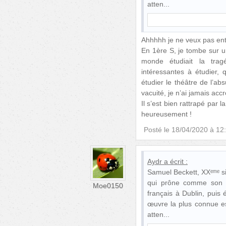
atten
Ahhhhh je ne veux pas ent
En 1ère S, je tombe sur u
monde étudiait la trag
intéressantes à étudier, q
étudier le théâtre de l’abs
vacuité, je n’ai jamais accr
Il s’est bien rattrapé par 
heureusement !
Posté le
18/04/2020 à 12
Aydr
a écrit :
Samuel Beckett, XXᵉᵐᵉ s
qui prône comme son no
Moe0150
français à Dublin, puis
œuvre la plus connue e
atten