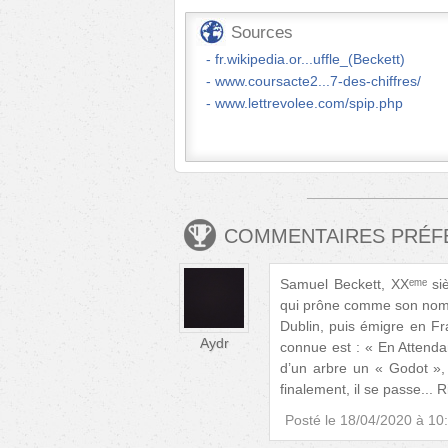
Sources
fr.wikipedia.or...uffle_(Beckett)
www.coursacte2...7-des-chiffres/
www.lettrevolee.com/spip.php
COMMENTAIRES PRÉ
Samuel Beckett, XXᵉᵐᵉ si
qui prône comme son nom l’i
Dublin, puis émigre en F
Aydr
connue est : « En Attend
d’un arbre un « Godot », 
finalement, il se passe... R
Posté le
18/04/2020 à 10