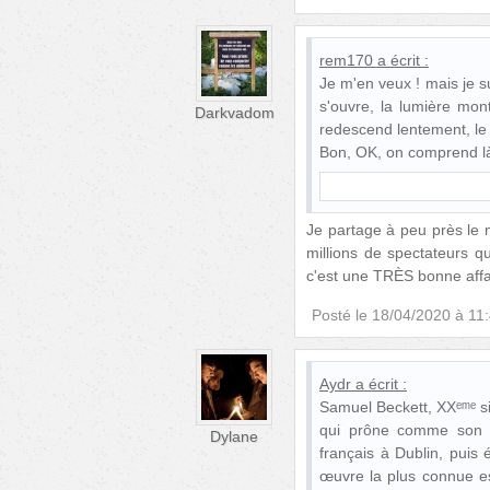
rem170
a écrit :
Je m'en veux ! mais je s
s'ouvre, la lumière mon
Darkvadom
redescend lentement, le no
Bon, OK, on comprend là 
Je partage à peu près le 
millions de spectateurs q
c'est une TRÈS bonne affa
Posté le
18/04/2020 à 11
Aydr
a écrit :
Samuel Beckett, XXᵉᵐᵉ s
qui prône comme son no
Dylane
français à Dublin, puis
œuvre la plus connue e