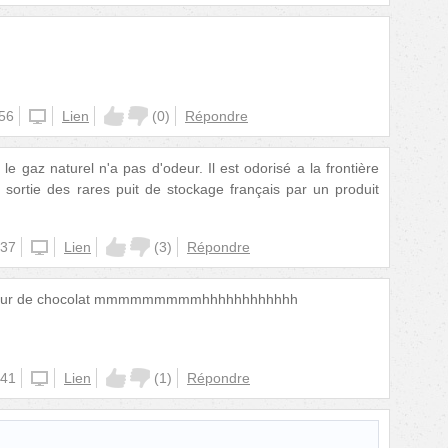
:56
unknown
Lien
(
0
)
Répondre
le gaz naturel n'a pas d'odeur. Il est odorisé a la frontière
sortie des rares puit de stockage français par un produit
:37
iphone
Lien
(
3
)
Répondre
e odeur de chocolat mmmmmmmmmhhhhhhhhhhhh
:41
iphone
Lien
(
1
)
Répondre