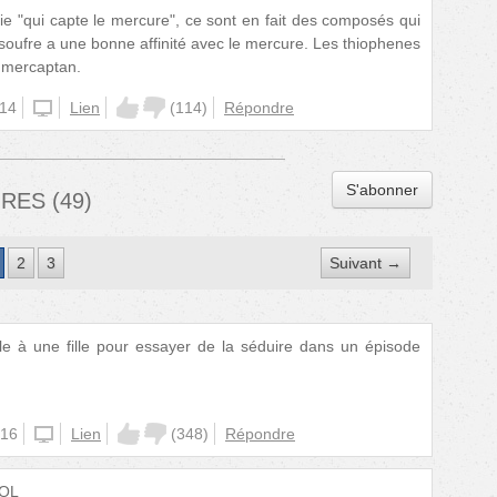
ie "qui capte le mercure", ce sont en fait des composés qui
soufre a une bonne affinité avec le mercure. Les thiophenes
n mercaptan.
:14
unknown
Lien
(
114
)
Répondre
S'abonner
IRES
(
49
)
2
3
Suivant →
le à une fille pour essayer de la séduire dans un épisode
:16
unknown
Lien
(
348
)
Répondre
LOL