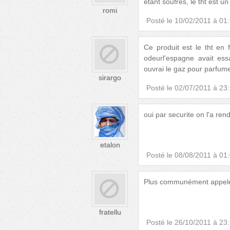
étant soufrés, le tht est u
romi
Posté le
10/02/2011 à 01
Ce produit est le tht en
odeurl'espagne avait e
ouvrai le gaz pour parfum
sirargo
Posté le
02/07/2011 à 23
oui par securite on l'a ren
etalon
Posté le
08/08/2011 à 01
Plus communément appelé 
fratellu
Posté le
26/10/2011 à 23