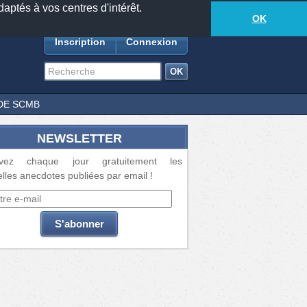
daptés à vos centres d'intérêt.
18885
anecdotes
-
585
lecteurs connectés
ds
OK
Inscription
Connexion
DE SCMB
NEWSLETTER
vez chaque jour gratuitement les
lles anecdotes publiées par email !