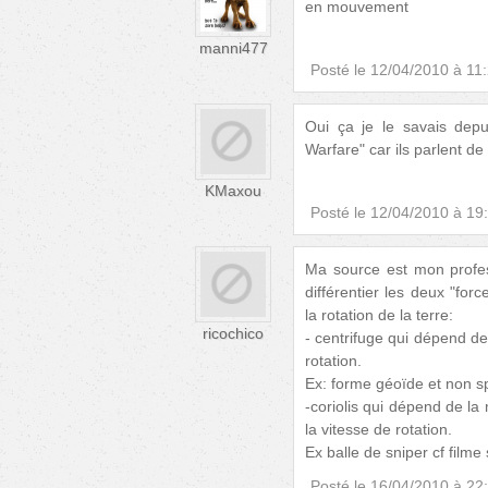
en mouvement
manni477
Posté le
12/04/2010 à 11
Oui ça je le savais depu
Warfare" car ils parlent de 
KMaxou
Posté le
12/04/2010 à 19
Ma source est mon profe
différentier les deux "for
la rotation de la terre:
ricochico
- centrifuge qui dépend de 
rotation.
Ex: forme géoïde et non sp
-coriolis qui dépend de la 
la vitesse de rotation.
Ex balle de sniper cf filme
Posté le
16/04/2010 à 22