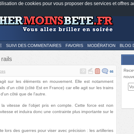
tilisation de cookies pour vous proposer des services et offres a
Nos applications mobiles
Newsletter
Facebook
Twitter
Fee
E
SUIVI DES COMMENTAIRES
FAVORIS
MODÉRATION
BLOG 
rails
Rece
ces
66
nouve
 agit sur les éléments en mouvement. Elle est notamment
s d'un côté (côté Est en France) car elle agit sur les trains
d'un côté que de l'autre.
 la vitesse de l'objet pris en compte. Cette force est non
itesse et induira donc une contrainte plus importante sur le
 lors des guerres pour viser avec précision : les artilleries