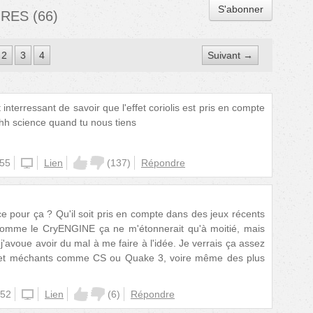
S'abonner
IRES
(
66
)
2
3
4
Suivant →
 interressant de savoir que l'effet coriolis est pris en compte
hh science quand tu nous tiens
:55
unknown
Lien
(
137
)
Répondre
ce pour ça ? Qu'il soit pris en compte dans des jeux récents
omme le CryENGINE ça ne m'étonnerait qu'à moitié, mais
j'avoue avoir du mal à me faire à l'idée. Je verrais ça assez
 et méchants comme CS ou Quake 3, voire même des plus
:52
unknown
Lien
(
6
)
Répondre