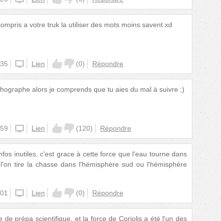
compris a votre truk la utiliser des mots moins savent xd
:35
unknown
Lien
(
0
)
Répondre
thographe alors je comprends que tu aies du mal à suivre ;)
:59
unknown
Lien
(
120
)
Répondre
fos inutiles, c'est grace à cette force que l'eau tourne dans
 l'on tire la chasse dans l'hémisphère sud ou l'hémisphère
:01
unknown
Lien
(
0
)
Répondre
de prépa scientifique, et la force de Coriolis a été l'un des