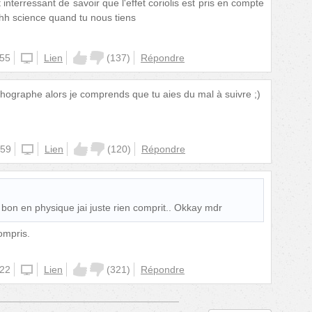
 interressant de savoir que l'effet coriolis est pris en compte
hh science quand tu nous tiens
:55
unknown
Lien
(
137
)
Répondre
thographe alors je comprends que tu aies du mal à suivre ;)
:59
unknown
Lien
(
120
)
Répondre
bon en physique jai juste rien comprit.. Okkay mdr
compris.
:22
unknown
Lien
(
321
)
Répondre