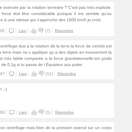
e exercée par la rotation terrestre ? C'est pas très explicite.
e force doit être considérable puisque il me semble qu'au
rre à une vitesse qui s'approche des 1600 km/h je crois.
:25
unknown
Lien
(
7
)
Répondre
entrifuge due a la rotation de la terre.la force de coriolis est
la terre mais ne s applique qu a des objets en mouvement.la
st très faible comparée a la force gravitationnelle.ton poids
de 0,1g si tu passe de l Équateur aux poles
:47
unknown
Lien
(
11
)
Répondre
 ;-)
:50
unknown
Lien
(
1
)
Répondre
rce centrifuge mais bien de la pression exercé sur un corps