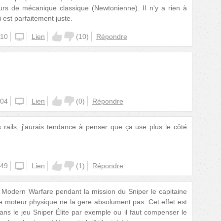
rs de mécanique classique (Newtonienne). Il n'y a rien à
ci est parfaitement juste.
:10
unknown
Lien
(
10
)
Répondre
:04
unknown
Lien
(
0
)
Répondre
 rails, j'aurais tendance à penser que ça use plus le côté
:49
unknown
Lien
(
1
)
Répondre
4 Modern Warfare pendant la mission du Sniper le capitaine
le moteur physique ne la gere absolument pas. Cet effet est
ans le jeu Sniper Élite par exemple ou il faut compenser le