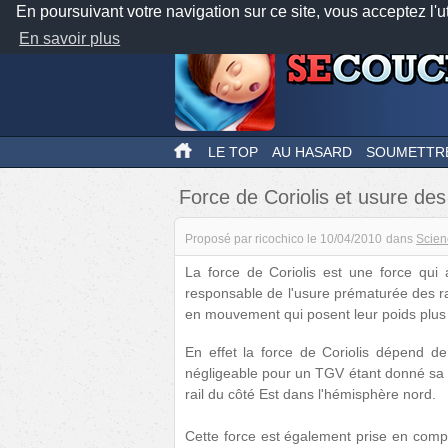
En poursuivant votre navigation sur ce site, vous acceptez l'u
En savoir plus
LE TOP
AU HASARD
SOUMETTR
Force de Coriolis et usure des 
Proposé par
ricochico
le
10/04/2010
dans
Scien
La force de Coriolis est une force qui
responsable de l'usure prématurée des rail
en mouvement qui posent leur poids plus 
En effet la force de Coriolis dépend de
négligeable pour un TGV étant donné sa v
rail du côté Est dans l'hémisphère nord.
Cette force est également prise en compte