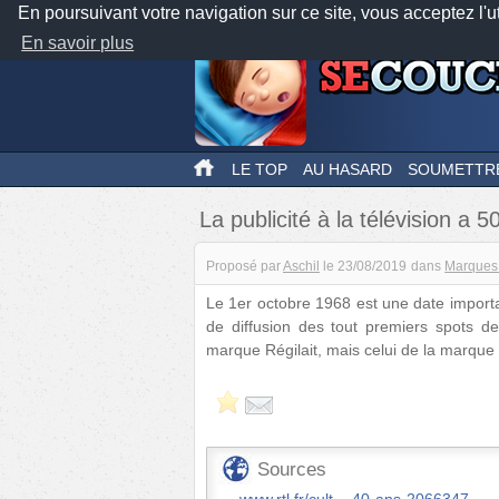
En poursuivant votre navigation sur ce site, vous acceptez l'u
En savoir plus
LE TOP
AU HASARD
SOUMETTR
La publicité à la télévision a 5
Proposé par
Aschil
le
23/08/2019
dans
Marques 
Le 1er octobre 1968 est une date importante
de diffusion des tout premiers spots de
marque Régilait, mais celui de la marque
Sources