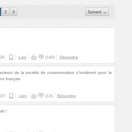
2
3
Suivant →
:20
android
Lien
(
140
)
Répondre
teurs de la société de consommation s'invitèrent pour la
ers français
:23
android
Lien
(
13
)
Répondre
ti !