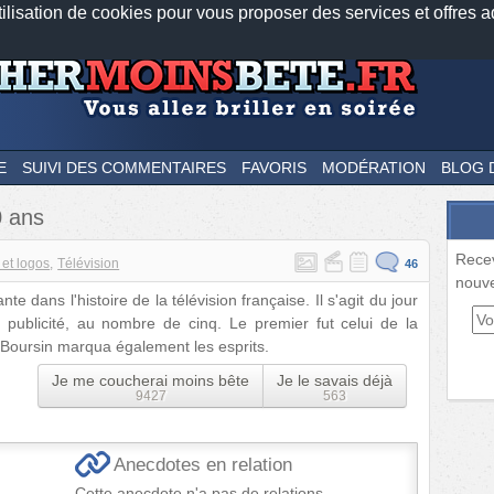
tilisation de cookies pour vous proposer des services et offres a
Nos applications mobiles
Newsletter
Facebook
Twitter
Fee
E
SUIVI DES COMMENTAIRES
FAVORIS
MODÉRATION
BLOG 
0 ans
Rece
et logos
Télévision
46
nouve
 dans l'histoire de la télévision française. Il s'agit du jour
 publicité, au nombre de cinq. Le premier fut celui de la
 Boursin marqua également les esprits.
Je me coucherai moins bête
Je le savais déjà
9427
563
Anecdotes en relation
Cette anecdote n'a pas de relations.