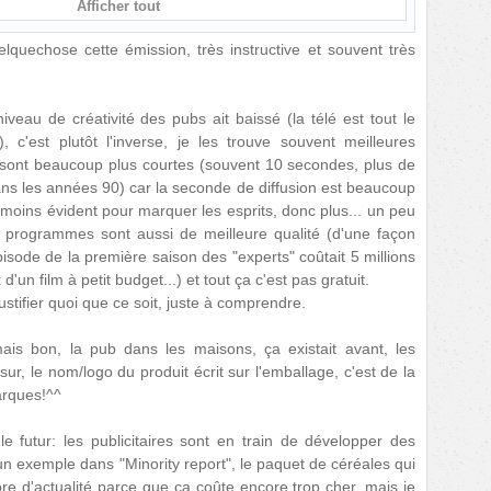
Afficher tout
elquechose cette émission, très instructive et souvent très
veau de créativité des pubs ait baissé (la télé est tout le
 c'est plutôt l'inverse, je les trouve souvent meilleures
s sont beaucoup plus courtes (souvent 10 secondes, plus de
ans les années 90) car la seconde de diffusion est beaucoup
moins évident pour marquer les esprits, donc plus... un peu
s programmes sont aussi de meilleure qualité (d'une façon
pisode de la première saison des "experts" coûtait 5 millions
 d'un film à petit budget...) et tout ça c'est pas gratuit.
ustifier quoi que ce soit, juste à comprendre.
ais bon, la pub dans les maisons, ça existait avant, les
 sur, le nom/logo du produit écrit sur l'emballage, c'est de la
arques!^^
le futur: les publicitaires sont en train de développer des
n exemple dans "Minority report", le paquet de céréales qui
re d'actualité parce que ça coûte encore trop cher, mais je