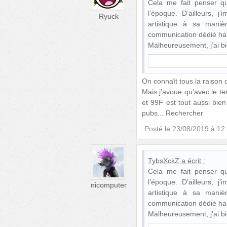
Cela me fait penser qu
l’époque. D’ailleurs, j’
Ryuck
artistique à sa maniè
communication dédié habi
Malheureusement, j’ai bi
On connaît tous la raison d
Mais j'avoue qu'avec le t
et 99F est tout aussi bien
pubs... Rechercher
Posté le
23/08/2019 à 12
TybsXckZ
a écrit :
Cela me fait penser qu
l’époque. D’ailleurs, j’
nicomputer
artistique à sa maniè
communication dédié habi
Malheureusement, j’ai bi