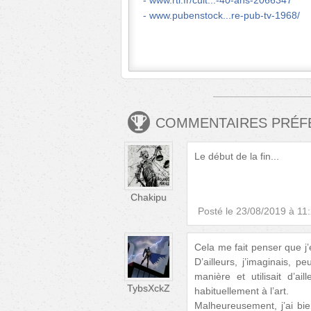
www.rtl.fr/cult...-40-ans-2066347
www.pubenstock...re-pub-tv-1968/
COMMENTAIRES PRÉ
Le début de la fin...
Chakipu
Posté le
23/08/2019 à 11
Cela me fait penser que j’
D’ailleurs, j’imaginais, pe
manière et utilisait d’
TybsXckZ
habituellement à l’art.
Malheureusement, j’ai bien