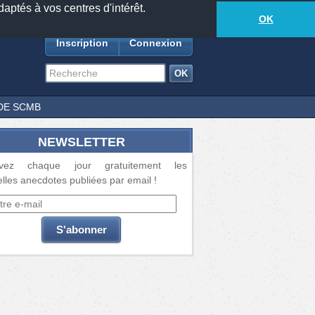
daptés à vos centres d'intérêt.
18877
anecdotes
-
707
lecteurs connectés
ds
OK
Inscription
Connexion
DE SCMB
NEWSLETTER
vez chaque jour gratuitement les
lles anecdotes publiées par email !