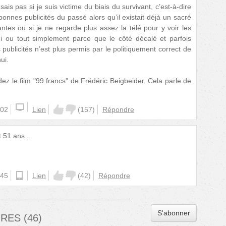
sais pas si je suis victime du biais du survivant, c’est-à-dire
bonnes publicités du passé alors qu’il existait déjà un sacré
tes ou si je ne regarde plus assez la télé pour y voir les
i ou tout simplement parce que le côté décalé et parfois
publicités n’est plus permis par le politiquement correct de
ui.
dez le film "99 francs" de Frédéric Beigbeider. Cela parle de
:02
Lien
(
157
)
Répondre
 51 ans...
:45
android
Lien
(
42
)
Répondre
S'abonner
IRES
(
46
)