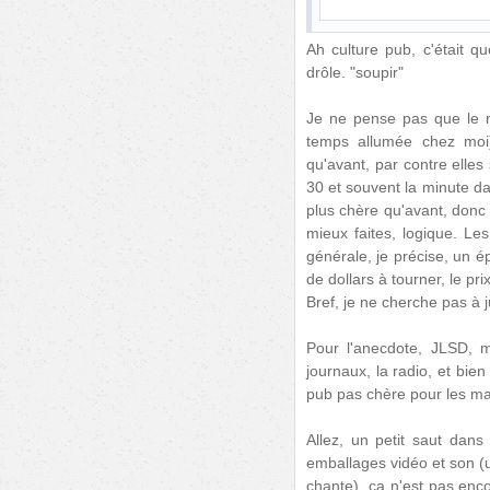
Ah culture pub, c'était qu
drôle. "soupir"
Je ne pense pas que le ni
temps allumée chez moi),
qu'avant, par contre elle
30 et souvent la minute d
plus chère qu'avant, donc 
mieux faites, logique. Le
générale, je précise, un é
de dollars à tourner, le prix
Bref, je ne cherche pas à j
Pour l'anecdote, JLSD, m
journaux, la radio, et bien
pub pas chère pour les m
Allez, un petit saut dans 
emballages vidéo et son (u
chante), ça n'est pas enco