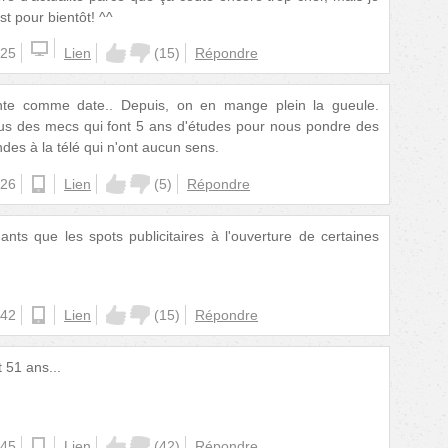
st pour bientôt! ^^
:25
Lien
(
15
)
Répondre
te comme date.. Depuis, on en mange plein la gueule.
 plus des mecs qui font 5 ans d'études pour nous pondre des
es à la télé qui n'ont aucun sens.
:26
android
Lien
(
5
)
Répondre
ants que les spots publicitaires à l'ouverture de certaines
:42
android
Lien
(
15
)
Répondre
 51 ans...
:45
android
Lien
(
42
)
Répondre