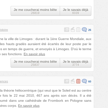
Je me coucherai moins bête
Je le savais déjà
26819
6039
istoire
26
ne la ville de Limoges : durant la 1ère Guerre Mondiale, aux
des hauts gradés auraient été écartés de leur poste par le
tudes en temps de guerre, et envoyés à Limoges. D'où le terme
de ses fonctions.
En savoir plus
Je me coucherai moins bête
Je le savais déjà
25837
3774
iences
60
 théorie héliocentrique (qui veut que le Soleil est au centre
de fois le 22 mai 2010, 467 ans après son décès. Il a été
é inhumé dans une cathédrale de Frombork en Pologne sans
utres corps.
En savoir plus