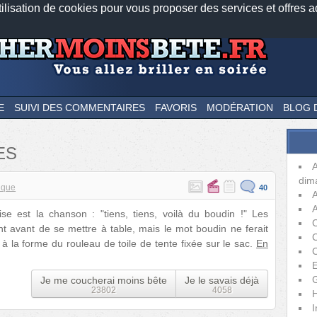
tilisation de cookies pour vous proposer des services et offres a
Nos applications mobiles
Newsletter
Facebook
Twitter
Fee
E
SUIVI DES COMMENTAIRES
FAVORIS
MODÉRATION
BLOG 
ES
dim
ique
40
A
se est la chanson : "tiens, tiens, voilà du boudin !" Les
C
ent avant de se mettre à table, mais le mot boudin ne ferait
à la forme du rouleau de toile de tente fixée sur le sac.
En
C
E
Je me coucherai moins bête
Je le savais déjà
23802
4058
H
I