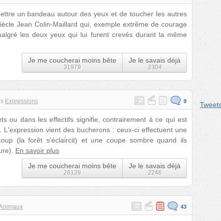
mettre un bandeau autour des yeux et de toucher les autres
siècle Jean Colin-Maillard qui, exemple extrême de courage
malgré les deux yeux qui lui furent crevés durant la même
Je me coucherai moins bête
Je le savais déjà
31979
2304
s
Expressions
9
Tweet
ou dans les effectifs signifie, contrairement à ce qui est
u. L'expression vient des bucherons : ceux-ci effectuent une
oup (la forêt s'éclaircit) et une coupe sombre quand ils
ure).
En savoir plus
Je me coucherai moins bête
Je le savais déjà
26129
2246
Animaux
43