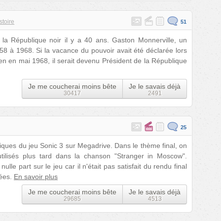
stoire
51
e la République noir il y a 40 ans. Gaston Monnerville, un
58 à 1968. Si la vacance du pouvoir avait été déclarée lors
n en mai 1968, il serait devenu Président de la République
Je me coucherai moins bête
Je le savais déjà
30417
2491
25
iques du jeu Sonic 3 sur Megadrive. Dans le thème final, on
utilisés plus tard dans la chanson "Stranger in Moscow".
le part sur le jeu car il n'était pas satisfait du rendu final
tées.
En savoir plus
Je me coucherai moins bête
Je le savais déjà
29685
4513