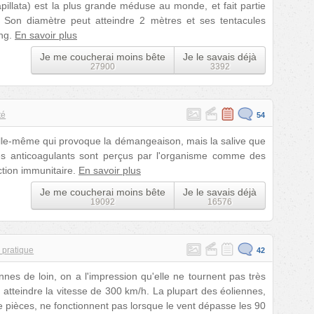
illata) est la plus grande méduse au monde, et fait partie
Son diamètre peut atteindre 2 mètres et ses tentacules
ong.
En savoir plus
Je me coucherai moins bête
Je le savais déjà
27900
3392
té
54
elle-même qui provoque la démangeaison, mais la salive que
Ces anticoagulants sont perçus par l'organisme comme des
ction immunitaire.
En savoir plus
Je me coucherai moins bête
Je le savais déjà
19092
16576
 pratique
42
nnes de loin, on a l'impression qu'elle ne tournent pas très
 atteindre la vitesse de 300 km/h. La plupart des éoliennes,
e pièces, ne fonctionnent pas lorsque le vent dépasse les 90