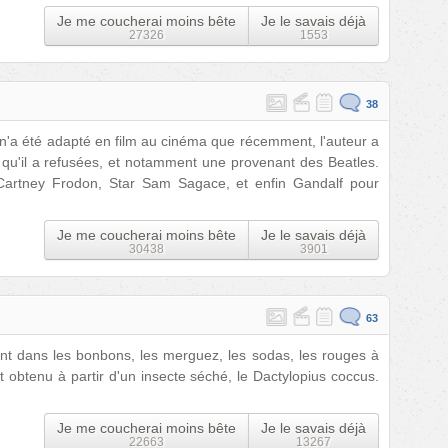
Je me coucherai moins bête
Je le savais déjà
27326
1553
38
n'a été adapté en film au cinéma que récemment, l'auteur a
u'il a refusées, et notamment une provenant des Beatles.
Cartney Frodon, Star Sam Sagace, et enfin Gandalf pour
Je me coucherai moins bête
Je le savais déjà
30438
3901
63
nt dans les bonbons, les merguez, les sodas, les rouges à
nt obtenu à partir d'un insecte séché, le Dactylopius coccus.
Je me coucherai moins bête
Je le savais déjà
22663
13267