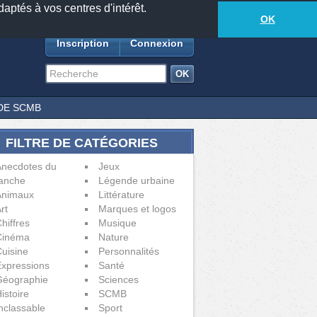
daptés à vos centres d'intérêt.
18881
anecdotes
-
250
lecteurs connectés
ds
OK
Inscription
Connexion
DE SCMB
FILTRE DE CATÉGORIES
Anecdotes du
Jeux
anche
Légende urbaine
Animaux
Littérature
rt
Marques et logos
hiffres
Musique
Cinéma
Nature
uisine
Personnalités
xpressions
Santé
Géographie
Sciences
istoire
SCMB
nclassable
Sport