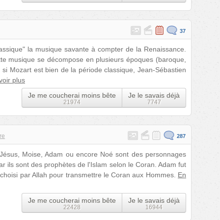
37
ssique" la musique savante à compter de la Renaissance.
 cette musique se décompose en plusieurs époques (baroque,
, si Mozart est bien de la période classique, Jean-Sébastien
voir plus
Je me coucherai moins bête
Je le savais déjà
21974
7747
re
287
, Jésus, Moise, Adam ou encore Noé sont des personnages
r ils sont des prophètes de l'Islam selon le Coran. Adam fut
ut choisi par Allah pour transmettre le Coran aux Hommes.
En
Je me coucherai moins bête
Je le savais déjà
22428
16944