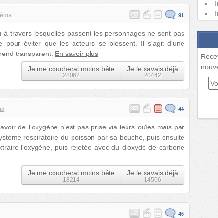
I
I
néma
91
 ou à travers lesquelles passent les personnages ne sont pas
 pour éviter que les acteurs se blessent. Il s'agit d'une
e rend transparent.
En savoir plus
Rece
nouve
Je me coucherai moins bête
Je le savais déjà
28062
20442
ux
44
avoir de l'oxygène n'est pas prise via leurs ouïes mais par
ystème respiratoire du poisson par sa bouche, puis ensuite
traire l'oxygène, puis rejetée avec du dioxyde de carbone
Je me coucherai moins bête
Je le savais déjà
18214
14506
46