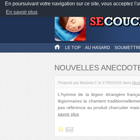
En poursuivant votre navigation sur ce site, vous acceptez l'u
En savoir plus
LE TOP
AU HASARD
SOUMETTR
NOUVELLES ANECDOT
Proposé par
Maxime C
le
27/05/2010
dans
Mus
L'hymme de la légion étrangère françai
légionnaires la chantent traditionnellem
pas référence au produit charcutier mais 
savoir plus