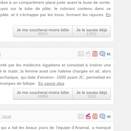
 grâce à un compartiment placé juste avant la buse de sortie,
uyez sur le tube de pâte, le colorant contenu dans ce
pâte, et il s'échappe par les trous, formant les rayures.
En
Je me coucherai moins bête
Je le savais déjà
30542
12032
é
81
nventé par les médecins égyptiens et consistait à insérer une
i le matin, la femme avait une haleine chargée en ail, alors
t archaïque, qui date d'environ -1500 avant JC, permettait en
s trompes de fallope.
En savoir plus
Je me coucherai moins bête
Je le savais déjà
34850
3316
t
Santé
43
qui a fait les beaux jours de l'équipe d'Arsenal, a manqué