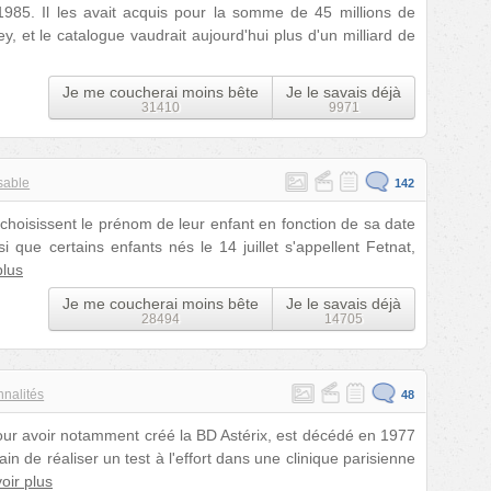
 1985. Il les avait acquis pour la somme de 45 millions de
, et le catalogue vaudrait aujourd'hui plus d'un milliard de
Je me coucherai moins bête
Je le savais déjà
31410
9971
sable
142
 choisissent le prénom de leur enfant en fonction de sa date
i que certains enfants nés le 14 juillet s'appellent Fetnat,
plus
Je me coucherai moins bête
Je le savais déjà
28494
14705
nalités
48
ur avoir notamment créé la BD Astérix, est décédé en 1977
rain de réaliser un test à l'effort dans une clinique parisienne
oir plus