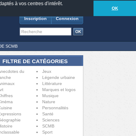
daptés à vos centres d'intérêt.
18881
anecdotes
-
469
lecteurs connectés
ds
OK
Inscription
Connexion
DE SCMB
FILTRE DE CATÉGORIES
Anecdotes du
Jeux
anche
Légende urbaine
Animaux
Littérature
rt
Marques et logos
hiffres
Musique
Cinéma
Nature
uisine
Personnalités
xpressions
Santé
Géographie
Sciences
istoire
SCMB
nclassable
Sport