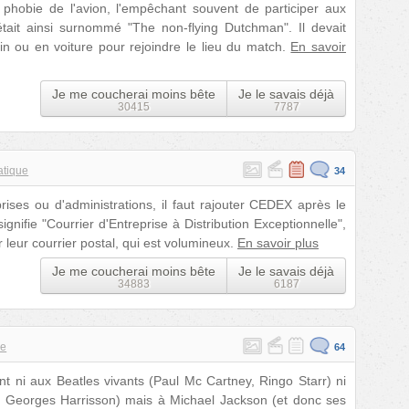
 phobie de l'avion, l'empêchant souvent de participer aux
était ainsi surnommé "The non-flying Dutchman". Il devait
in ou en voiture pour rejoindre le lieu du match.
En savoir
Je me coucherai moins bête
Je le savais déjà
30415
7787
atique
34
rises ou d'administrations, il faut rajouter CEDEX après le
ignifie "Courrier d'Entreprise à Distribution Exceptionnelle",
leur courrier postal, qui est volumineux.
En savoir plus
Je me coucherai moins bête
Je le savais déjà
34883
6187
ue
64
t ni aux Beatles vivants (Paul Mc Cartney, Ringo Starr) ni
, Georges Harrisson) mais à Michael Jackson (et donc ses