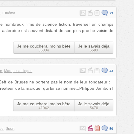
s
Cinéma
73
de nombreux films de science fiction, traverser un champs
 astéroïde est souvent distant de son plus proche voisin de
Je me coucherai moins bête
Je le savais déjà
36334
6583
ne
Marques et logos
43
eff de Bruges ne portent pas le nom de leur fondateur : il
 créateur de la marque, qui lui se nomme...Philippe Jambon !
Je me coucherai moins bête
Je le savais déjà
41042
5470
ue
Sport
50