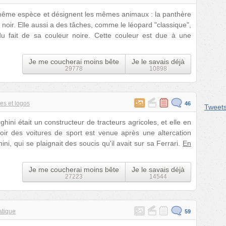
 même espèce et désignent les mêmes animaux : la panthère
 noir. Elle aussi a des tâches, comme le léopard "classique",
u fait de sa couleur noire. Cette couleur est due à une
Je me coucherai moins bête
Je le savais déjà
29778
10898
es et logos
46
Tweet
hini était un constructeur de tracteurs agricoles, et elle en
oir des voitures de sport est venue après une altercation
i, qui se plaignait des soucis qu'il avait sur sa Ferrari.
En
Je me coucherai moins bête
Je le savais déjà
27223
14544
atique
59