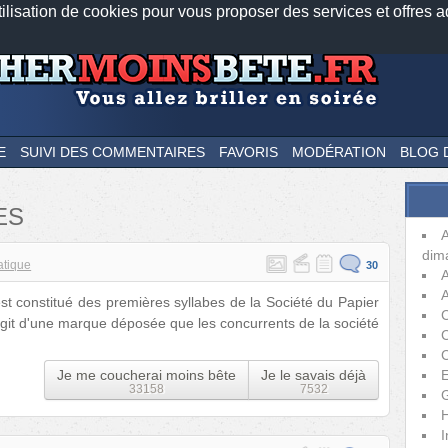
tilisation de cookies pour vous proposer des services et offres a
Nos applications mobiles
Newsletter
Facebook
Twitter
Fee
E
SUIVI DES COMMENTAIRES
FAVORIS
MODÉRATION
BLOG 
ES
dim
atique
30
A
est constitué des premières syllabes de la Société du Papier
C
s'agit d'une marque déposée que les concurrents de la société
C
Je me coucherai moins bête
Je le savais déjà
E
33158
7532
H
I