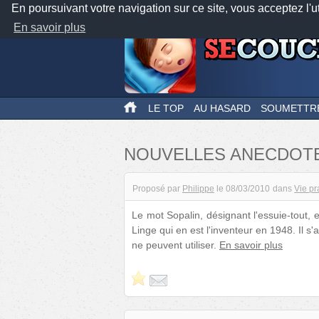
En poursuivant votre navigation sur ce site, vous acceptez l'u
En savoir plus
LE TOP
AU HASARD
SOUMETTR
NOUVELLES ANECDOT
Proposé par
Philippe
le
08/03/2010
dans
Vie pr
Le mot Sopalin, désignant l'essuie-tout, 
Linge qui en est l'inventeur en 1948. Il 
ne peuvent utiliser.
En savoir plus