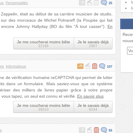
I
ue
Personnalités
25
I
Zeppelin, était au début de sa carrière musicien de studio,
 sur des morceaux de Michel Polnareff (la Poupée qui fait
u encore Johnny Hallyday (BO du film "À tout casser").
En
Rece
nouve
Je me coucherai moins bête
Je le savais déjà
32166
2967
ure
Informatique
107
me de vérification humaine reCAPTCHA qui permet de lutter
its dans un formulaire. Mais saviez-vous que ce système
iser des milliers de livres papier grâce à votre propre
e vous tapez, un seul est connu et vérifié.
En savoir plus
Je me coucherai moins bête
Je le savais déjà
39510
8244
x
55