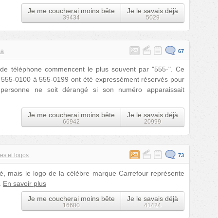
Je me coucherai moins bête
Je le savais déjà
39434
5029
ma
67
 de téléphone commencent le plus souvent par "555-". Ce
e 555-0100 à 555-0199 ont été expressément réservés pour
ue personne ne soit dérangé si son numéro apparaissait
Je me coucherai moins bête
Je le savais déjà
66942
20999
es et logos
73
é, mais le logo de la célèbre marque Carrefour représente
.
En savoir plus
Je me coucherai moins bête
Je le savais déjà
16680
41424