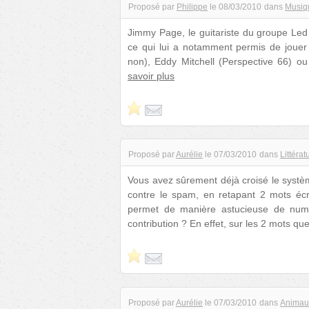
Proposé par
Philippe
le
08/03/2010
dans
Musiq
Jimmy Page, le guitariste du groupe Led 
ce qui lui a notamment permis de jouer
non), Eddy Mitchell (Perspective 66) o
savoir plus
Proposé par
Aurélie
le
07/03/2010
dans
Littérat
Vous avez sûrement déjà croisé le systè
contre le spam, en retapant 2 mots écr
permet de manière astucieuse de numér
contribution ? En effet, sur les 2 mots qu
Proposé par
Aurélie
le
07/03/2010
dans
Animau