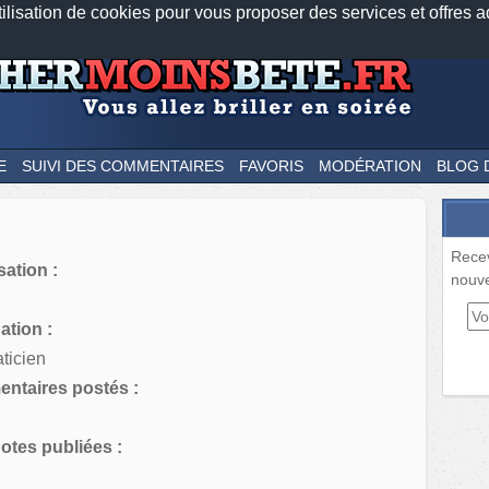
tilisation de cookies pour vous proposer des services et offres a
Nos applications mobiles
Newsletter
Facebook
Twitter
Fee
E
SUIVI DES COMMENTAIRES
FAVORIS
MODÉRATION
BLOG 
Rece
sation :
nouve
tion :
ticien
ntaires postés :
tes publiées :