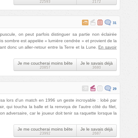
22593
2172
31
uscule, on peut parfois distinguer sa partie non éclairée
gris sombre est appelée « lumière cendrée » et provient de la
isant donc un aller-retour entre la Terre et la Lune.
En savoir
Je me coucherai moins bête
Je le savais déjà
20857
3680
29
sa lors d'un match en 1996 un geste incroyable : lobé par
ir, qui toucha la balle et la renvoya de l'autre côté du filet,
son adversaire, car le joueur doit tenir sa raquette lorsque la
Je me coucherai moins bête
Je le savais déjà
23992
2687