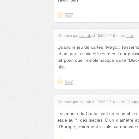
savoir plus
Proposé par
sudrak
le
18/05/2016
dans
Jeux
Quand le jeu de cartes "Magic : l'assembl
et ont par la suite été retirées. Leur puis
tel point que l'emblématique carte "Bla
plus
Proposé par
sudrak
le
17/06/2016
dans
Géogra
Les monts du Cantal sont un ensemble de
étalé au fil des siècles. D'un diamètre a
d'Europe, clairement visible sur une vue s