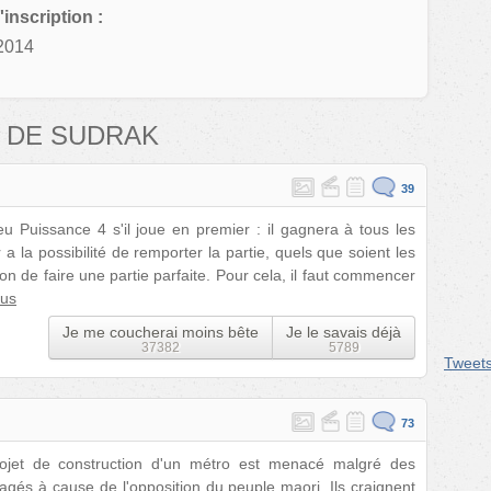
'inscription :
2014
 DE SUDRAK
39
u Puissance 4 s'il joue en premier : il gagnera à tous les
 a la possibilité de remporter la partie, quels que soient les
on de faire une partie parfaite. Pour cela, il faut commencer
lus
Je me coucherai moins bête
Je le savais déjà
37382
5789
Tweet
73
rojet de construction d'un métro est menacé malgré des
gagés à cause de l'opposition du peuple maori. Ils craignent