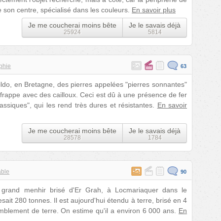
ue son centre, spécialisé dans les couleurs.
En savoir plus
Je me coucherai moins bête
Je le savais déjà
25924
5814
phie
63
ildo, en Bretagne, des pierres appelées "pierres sonnantes"
rappe avec des cailloux. Ceci est dû à une présence de fer
assiques", qui les rend très dures et résistantes.
En savoir
Je me coucherai moins bête
Je le savais déjà
28578
1784
able
90
 grand menhir brisé d'Er Grah, à Locmariaquer dans le
ait 280 tonnes. Il est aujourd'hui étendu à terre, brisé en 4
emblement de terre. On estime qu'il a environ 6 000 ans.
En