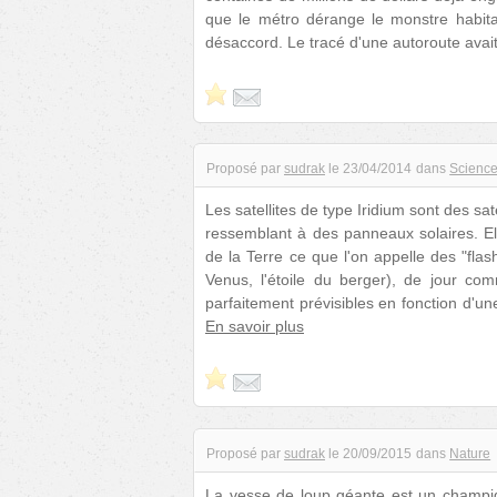
que le métro dérange le monstre habitan
désaccord. Le tracé d'une autoroute avai
Proposé par
sudrak
le
23/04/2014
dans
Scienc
Les satellites de type Iridium sont des sa
ressemblant à des panneaux solaires. Ell
de la Terre ce que l'on appelle des "flash
Venus, l'étoile du berger), de jour co
parfaitement prévisibles en fonction d'un
En savoir plus
Proposé par
sudrak
le
20/09/2015
dans
Nature
La vesse de loup géante est un champign