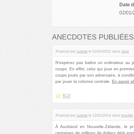
Date d
02/01/
ANECDOTES PUBLIÉES
Proposé par
sudrak
le
02/04/2015
dans
Jeux
N'espérez pas battre un ordinateur au je
coups. En effet, celui qui joue en premier
coups joués par son adversaire, à conditi
par jouer la colonne centrale.
En savoir p
Proposé par
sudrak
le
12/01/2014
dans
Insolite
À Auckland en Nouvelle-Zélande, le p
centaines de millions de dollars déjà en