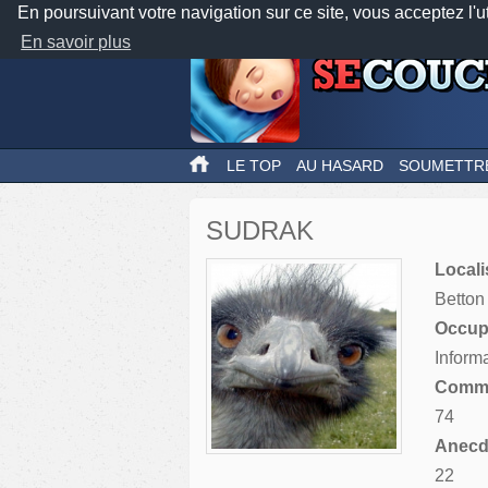
En poursuivant votre navigation sur ce site, vous acceptez l'u
En savoir plus
LE TOP
AU HASARD
SOUMETTR
SUDRAK
Locali
Betton
Occupa
Informa
Comme
74
Anecdo
22