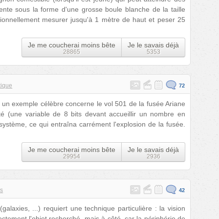
ente sous la forme d'une grosse boule blanche de la taille
ptionnellement mesurer jusqu'à 1 mètre de haut et peser 25
Je me coucherai moins bête
Je le savais déjà
28865
5353
tique
72
, un exemple célèbre concerne le vol 501 de la fusée Ariane
 (une variable de 8 bits devant accueillir un nombre en
système, ce qui entraîna carrément l'explosion de la fusée.
Je me coucherai moins bête
Je le savais déjà
29954
2936
s
42
galaxies, ...) requiert une technique particulière : la vision
ectement l'objet recherché, mais à côté, car la périphérie de