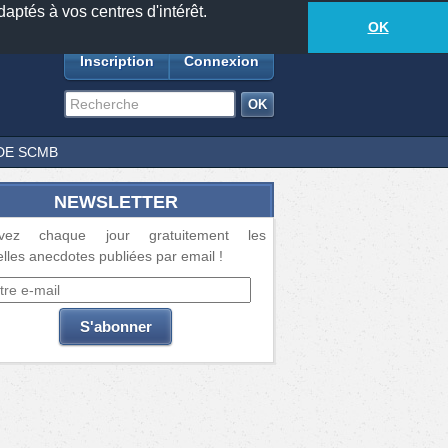
daptés à vos centres d'intérêt.
18885
anecdotes
-
482
lecteurs connectés
ds
OK
Inscription
Connexion
DE SCMB
NEWSLETTER
vez chaque jour gratuitement les
lles anecdotes publiées par email !