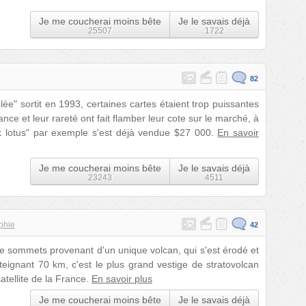
Je me coucherai moins bête
Je le savais déjà
25507
1722
82
ée" sortit en 1993, certaines cartes étaient trop puissantes
sance et leur rareté ont fait flamber leur cote sur le marché, à
ck lotus" par exemple s'est déjà vendue $27 000.
En savoir
Je me coucherai moins bête
Je le savais déjà
23243
4511
phie
42
 sommets provenant d'un unique volcan, qui s'est érodé et
tteignant 70 km, c'est le plus grand vestige de stratovolcan
atellite de la France.
En savoir plus
Je me coucherai moins bête
Je le savais déjà