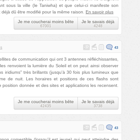
t sous la ville (le Taniwha) et que celui-ci manifeste son
t déjà dû être modifié pour la même raison.
En savoir plus
Je me coucherai moins bête
Je le savais déjà
67001
4248
es
43
tellites de communication qui ont 3 antennes réfléchissantes,
es renvoient la lumière du Soleil et on peut ainsi observer
s iridiums" très brillants (jusqu'à 30 fois plus lumineux que
mme de nuit. Les horaires et positions de ces flashs sont
e position donnée et des sites et applications les recensent.
Je me coucherai moins bête
Je le savais déjà
42435
3738
43
on comestible (lorsqu'il est jeune) qui peut atteindre des